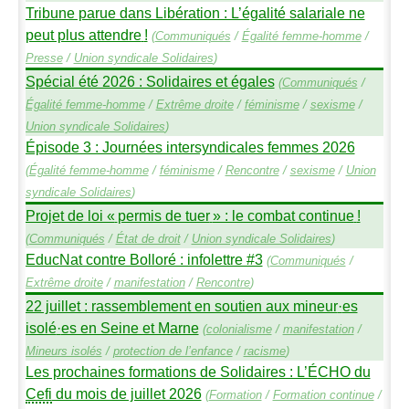
Tribune parue dans Libération : L’égalité salariale ne
peut plus attendre
!
(
Communiqués
/
Égalité femme-homme
/
Presse
/
Union syndicale Solidaires
)
Spécial été 2026 : Solidaires et égales
(
Communiqués
/
Égalité femme-homme
/
Extrême droite
/
féminisme
/
sexisme
/
Union syndicale Solidaires
)
Épisode 3 : Journées intersyndicales femmes 2026
(
Égalité femme-homme
/
féminisme
/
Rencontre
/
sexisme
/
Union
syndicale Solidaires
)
Projet de loi «
permis de tuer
» : le combat continue
!
(
Communiqués
/
État de droit
/
Union syndicale Solidaires
)
EducNat contre Bolloré : infolettre #3
(
Communiqués
/
Extrême droite
/
manifestation
/
Rencontre
)
22 juillet : rassemblement en soutien aux mineur
·
es
isolé
·
es en Seine et Marne
(
colonialisme
/
manifestation
/
Mineurs isolés
/
protection de l’enfance
/
racisme
)
Les prochaines formations de Solidaires : L’É
CHO
du
Cefi
du mois de juillet 2026
(
Formation
/
Formation continue
/