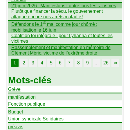
21 juin 2026 : Manifestons contre tous les racismes
Plutôt que financer la sécu, le gouvernement
attaque encore nos arrêts maladie
!
er
Défendons le 1
mai comme jour chômé :
mobilisation le 16 juin
Coalition loi intégrale : pour Lyhanna et toutes les
victimes
Rassemblement et manifestation en mémoire de
Clément Méric, victime de l’extrême droite
1
2
3
4
5
6
7
8
9
…
26
∞
Mots-clés
Grève
manifestation
Fonction publique
Budget
Union syndicale Solidaires
préavis