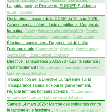
publique
/
Formation
/
OGEC
/
Retraites
/
Sundep
Paris
)
Le guide pratique Retraite du
SUNDEP
Solidaires
(
Guide
/
Retraites
)
Déclaration liminaire de la
CCMA
du 16 mars 2026 :
Avancement accéléré - Liste d’aptittude - Congés de
formation
(
CCMA
/
Échelle de rémunération (
ECR
)
/
Fonction
publique
/
Ministère-Rectorat
/
rémunération
/
Sundep
Paris
)
Élections municipales : l’urgence est de battre
l’extrême droite
(
Communiqués
/
élections
/
Extrême droite
/
Sundep
Paris
/
Union syndicale Solidaires
)
Directive Transparence 2023/970 - Égalité salariale :
c’est maintenant
!
(
Communiqués
/
rémunération
/
sexisme
/
Union syndicale Solidaires
)
Transposition de la Directive Européenne sur la
Transparence salariale : Pour le gouvernement,
l’égalité femmes hommes attendra
!
(
Communiqués
/
rémunération
/
sexisme
/
Union syndicale Solidaires
)
Samedi 14 mars 2026 : Marche des solidarités contre
le racisme et le fascisme…
(
Antifascisme
/
manifestation
/