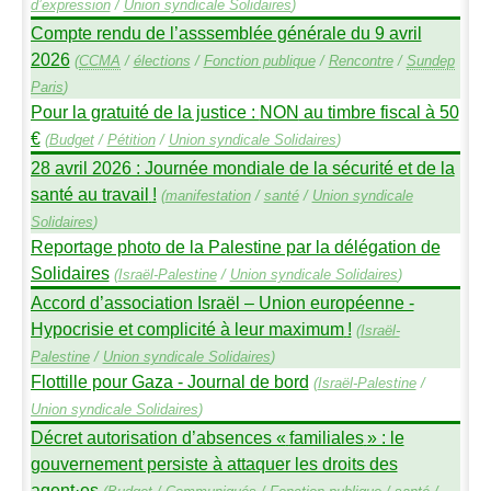
d’expression
/
Union syndicale Solidaires
)
Compte rendu de l’asssemblée générale du 9 avril
2026
(
CCMA
/
élections
/
Fonction publique
/
Rencontre
/
Sundep
Paris
)
Pour la gratuité de la justice :
NON
au timbre fiscal à 50
€
(
Budget
/
Pétition
/
Union syndicale Solidaires
)
28 avril 2026 : Journée mondiale de la sécurité et de la
santé au travail
!
(
manifestation
/
santé
/
Union syndicale
Solidaires
)
Reportage photo de la Palestine par la délégation de
Solidaires
(
Israël-Palestine
/
Union syndicale Solidaires
)
Accord d’association Israël – Union européenne -
Hypocrisie et complicité à leur maximum
!
(
Israël-
Palestine
/
Union syndicale Solidaires
)
Flottille pour Gaza - Journal de bord
(
Israël-Palestine
/
Union syndicale Solidaires
)
Décret autorisation d’absences «
familiales
» : le
gouvernement persiste à attaquer les droits des
agent
·
es