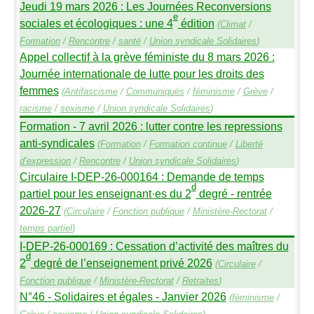
Jeudi 19 mars 2026 : Les Journées Reconversions
e
sociales et écologiques : une 4
édition
(
Climat
/
Formation
/
Rencontre
/
santé
/
Union syndicale Solidaires
)
Appel collectif à la grève féministe du 8 mars 2026 :
Journée internationale de lutte pour les droits des
femmes
(
Antifascisme
/
Communiqués
/
féminisme
/
Grève
/
racisme
/
sexisme
/
Union syndicale Solidaires
)
Formation - 7 avril 2026 : lutter contre les repressions
anti-syndicales
(
Formation
/
Formation continue
/
Liberté
d’expression
/
Rencontre
/
Union syndicale Solidaires
)
Circulaire I-
DEP
-26-000164 : Demande de temps
d
partiel pour les enseignant
·
es du 2
degré - rentrée
2026-27
(
Circulaire
/
Fonction publique
/
Ministère-Rectorat
/
temps partiel
)
I-
DEP
-26-000169 : Cessation d’activité des maîtres du
d
2
degré de l’enseignement privé 2026
(
Circulaire
/
Fonction publique
/
Ministère-Rectorat
/
Retraites
)
N°46 - Solidaires et égales - Janvier 2026
(
féminisme
/