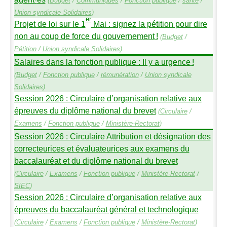
(
Budget
/
Communiqués
/
Fonction publique
/
santé
/
Union syndicale Solidaires
)
er
Projet de loi sur le 1
Mai : signez la pétition pour dire
non au coup de force du gouvernement
!
(
Budget
/
Pétition
/
Union syndicale Solidaires
)
Salaires dans la fonction publique : Il y a urgence
!
(
Budget
/
Fonction publique
/
rémunération
/
Union syndicale
Solidaires
)
Session 2026 : Circulaire d’organisation relative aux
épreuves du diplôme national du brevet
(
Circulaire
/
Examens
/
Fonction publique
/
Ministère-Rectorat
)
Session 2026 : Circulaire Attribution et désignation des
correcteurices et évaluateurices aux examens du
baccalauréat et du diplôme national du brevet
(
Circulaire
/
Examens
/
Fonction publique
/
Ministère-Rectorat
/
SIEC
)
Session 2026 : Circulaire d’organisation relative aux
épreuves du baccalauréat général et technologique
(
Circulaire
/
Examens
/
Fonction publique
/
Ministère-Rectorat
)