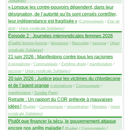
Solidaires
)
«
Lorsque les contre-pouvoirs dépendent, dans leur
désignation, de l’autorité qu’ils sont censés contrôler,
leur indépendance est fragilisée
»
(
Communiqués
/
État de
droit
/
Union syndicale Solidaires
)
Épisode 2 : Journées intersyndicales femmes 2026
(
Égalité femme-homme
/
féminisme
/
Rencontre
/
sexisme
/
Union
syndicale Solidaires
)
21 juin 2026 : Manifestons contre tous les racismes
(
colonialisme
/
Communiqués
/
Extrême droite
/
manifestation
/
racisme
/
Union syndicale Solidaires
)
20 juin 2026 : Justice pour les victimes du chlordecone
et de l’agent orange
(
colonialisme
/
Communiqués
/
manifestation
/
Sundep
Paris
)
Retraite : Un rapport du
COR
prétexte à mauvaises
idées
!
(
Budget
/
Communiqués
/
rémunération
/
Retraites
/
Union
syndicale Solidaires
)
Plutôt que financer la sécu, le gouvernement attaque
encore nos arrêts maladie
!
(
Budget
/
Communiqués
/