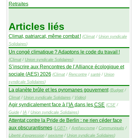
Retraites
Articles liés
Climat, patriarcat, même combat
!
(
Climat
/
Union syndicale
Solidaires
)
Un congé climatique
? Adaptons le code du travail
!
(
Climat
/
Union syndicale Solidaires
)
S’inscrire aux Rencontres de l’Alliance écologique et
sociale (
AES
) 2026
(
Climat
/
Rencontre
/
santé
/
Union
syndicale Solidaires
)
La planète brûle et les pyromanes gouvernent
(
Budget
/
Climat
/
Union syndicale Solidaires
/
Vidéo
)
Agir syndicalement face à l’
IA
dans les
CSE
(
CSE
/
Guide
/
IA
/
Union syndicale Solidaires
)
Attentat contre la Pride de Berlin : ne rien céder face
aux obscurantismes
(
LGBT
+
/
Antifascisme
/
Communiqués
/
Liberté d’expression
/
sexisme
/
Union syndicale Solidaires
)