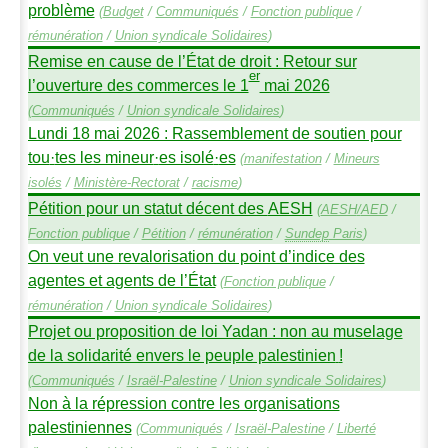
problème
(
Budget
/
Communiqués
/
Fonction publique
/
rémunération
/
Union syndicale Solidaires
)
Remise en cause de l’État de droit : Retour sur
er
l’ouverture des commerces le 1
mai 2026
(
Communiqués
/
Union syndicale Solidaires
)
Lundi 18 mai 2026 : Rassemblement de soutien pour
tou
·
tes les mineur
·
es isolé
·
es
(
manifestation
/
Mineurs
isolés
/
Ministère-Rectorat
/
racisme
)
Pétition pour un statut décent des
AESH
(
AESH
/
AED
/
Fonction publique
/
Pétition
/
rémunération
/
Sundep
Paris
)
On veut une revalorisation du point d’indice des
agentes et agents de l’État
(
Fonction publique
/
rémunération
/
Union syndicale Solidaires
)
Projet ou proposition de loi Yadan : non au muselage
de la solidarité envers le peuple palestinien
!
(
Communiqués
/
Israël-Palestine
/
Union syndicale Solidaires
)
Non à la répression contre les organisations
palestiniennes
(
Communiqués
/
Israël-Palestine
/
Liberté