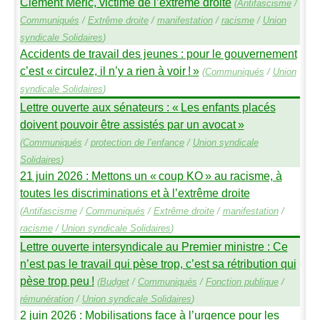
Clément Méric, victime de l’extrême droite
(
Antifascisme
/
Communiqués
/
Extrême droite
/
manifestation
/
racisme
/
Union
syndicale Solidaires
)
Accidents de travail des jeunes : pour le gouvernement
c’est «
circulez, il n’y a rien à voir
!
»
(
Communiqués
/
Union
syndicale Solidaires
)
Lettre ouverte aux sénateurs : «
Les enfants placés
doivent pouvoir être assistés par un avocat
»
(
Communiqués
/
protection de l’enfance
/
Union syndicale
Solidaires
)
21 juin 2026 : Mettons un «
coup
KO
» au racisme, à
toutes les discriminations et à l’extrême droite
(
Antifascisme
/
Communiqués
/
Extrême droite
/
manifestation
/
racisme
/
Union syndicale Solidaires
)
Lettre ouverte intersyndicale au Premier ministre : Ce
n’est pas le travail qui pèse trop, c’est sa rétribution qui
pèse trop peu
!
(
Budget
/
Communiqués
/
Fonction publique
/
rémunération
/
Union syndicale Solidaires
)
2 juin 2026 : Mobilisations face à l’urgence pour les