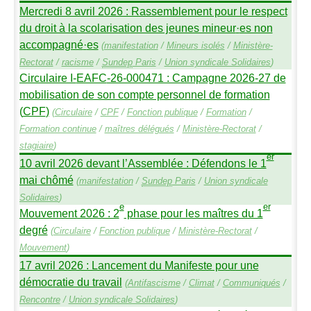
Mercredi 8 avril 2026 : Rassemblement pour le respect
du droit à la scolarisation des jeunes mineur
·
es non
accompagné
·
es
(
manifestation
/
Mineurs isolés
/
Ministère-
Rectorat
/
racisme
/
Sundep
Paris
/
Union syndicale Solidaires
)
Circulaire I-
EAFC
-26-000471 : Campagne 2026-27 de
mobilisation de son compte personnel de formation
(
CPF
)
(
Circulaire
/
CPF
/
Fonction publique
/
Formation
/
Formation continue
/
maîtres délégués
/
Ministère-Rectorat
/
stagiaire
)
er
10 avril 2026 devant l’Assemblée : Défendons le 1
mai chômé
(
manifestation
/
Sundep
Paris
/
Union syndicale
Solidaires
)
e
er
Mouvement 2026 : 2
phase pour les maîtres du 1
degré
(
Circulaire
/
Fonction publique
/
Ministère-Rectorat
/
Mouvement
)
17 avril 2026 : Lancement du Manifeste pour une
démocratie du travail
(
Antifascisme
/
Climat
/
Communiqués
/
Rencontre
/
Union syndicale Solidaires
)