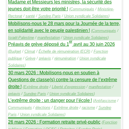
Madame et Messieurs les ministres, la sécurité des
jeunes doit être votre priorité
!
(
Communiqués
/
Ministère-
Rectorat
/
santé
/
Sundep
Paris
/
Union syndicale Solidaires
)
Mobilisons-nous le 28 mars pour la Journée de la terre,
en solidarité avec le peuple palestinien
!
(
Communiqués
/
Israël-Palestine
/
manifestation
/
Union syndicale Solidaires
)
er
Préavis de grève déposé du 1
avril au 30 juin 2026
(
Budget
/
Climat
/
Échelle de rémunération (
ECR
)
/
Fonction
publique
/
Grève
/
préavis
/
rémunération
/
Union syndicale
Solidaires
)
30 mars 2026 : Mobilisons-nous en soutien à
Questions de classe(s) contre la censure de l’extrême
droite
!
(
Extrême droite
/
Liberté d’expression
/
manifestation
/
préavis
/
Sundep
Paris
/
Union syndicale Solidaires
)
L’extrême droite : un danger pour l’école
!
(
Antifascisme
/
Communiqués
/
élections
/
Extrême droite
/
racisme
/
Sundep
Paris
/
Union syndicale Solidaires
)
26 mars 2026 : Formation retraite privé-public
(
Fonction