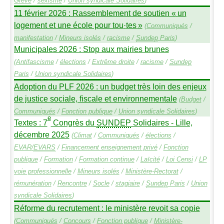
Grève
/
sexisme
/
Union syndicale Solidaires
)
11 février 2026 : Rassemblement de soutien «
un
logement et une école pour tou
·
tes
»
(
Communiqués
/
manifestation
/
Mineurs isolés
/
racisme
/
Sundep
Paris
)
Municipales 2026 : Stop aux mairies brunes
(
Antifascisme
/
élections
/
Extrême droite
/
racisme
/
Sundep
Paris
/
Union syndicale Solidaires
)
Adoption du
PLF
2026 : un budget très loin des enjeux
de justice sociale, fiscale et environnementale
(
Budget
/
Communiqués
/
Fonction publique
/
Union syndicale Solidaires
)
e
Textes : 7
Congrès du
SUNDEP
Solidaires - Lille,
décembre 2025
(
Climat
/
Communiqués
/
élections
/
EVAR
/
EVARS
/
Financement enseignement privé
/
Fonction
publique
/
Formation
/
Formation continue
/
Laïcité
/
Loi Censi
/
LP
voie professionnelle
/
Mineurs isolés
/
Ministère-Rectorat
/
rémunération
/
Rencontre
/
Socle
/
stagiaire
/
Sundep
Paris
/
Union
syndicale Solidaires
)
Réforme du recrutement : le ministère revoit sa copie
(
Communiqués
/
Concours
/
Fonction publique
/
Ministère-