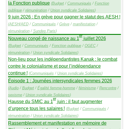
la Fonction publique
(
Budget
/
Communiqués
/
Fonction
publique
/
rémunération
/
Union syndicale Solidaires
)
9 juin 2026 : En grève pour gagner le statut des
AESH
!
(
AESH
/
AED
/
Communiqués
/
Grève
/
manifestation
/
rémunération
/
Sundep
Paris
)
er
Nouveau congé de naissance au 1
juillet 2026
(
Budget
/
Communiqués
/
Fonction publique
/
OGEC
/
rémunération
/
Union syndicale Solidaires
)
Non-lieu pour les indépendantistes Kanak : le combat
contre le colonialisme et pour l’indépendance
continue
!
(
Communiqués
/
Union syndicale Solidaires
)
Épisode 1 : Journées intersyndicales femmes 2026
(
Audio
/
Budget
/
Égalité femme-homme
/
féminisme
/
Rencontre
/
sexisme
/
Union syndicale Solidaires
)
er
Hausse du
SMIC
au 1
juin : il faut augmenter
d’urgence tous les salaires
!
(
Budget
/
Communiqués
/
rémunération
/
Union syndicale Solidaires
)
Rassemblement et manifestation en mémoire de