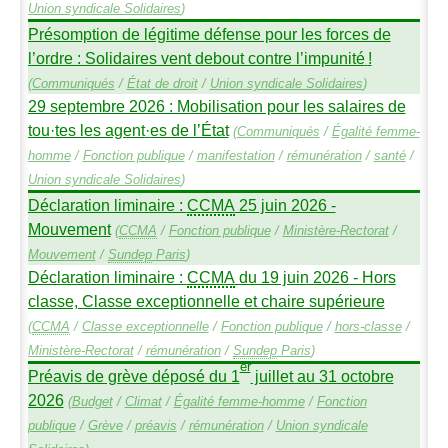
Union syndicale Solidaires
)
Présomption de légitime défense pour les forces de
l’ordre : Solidaires vent debout contre l’impunité
!
(
Communiqués
/
État de droit
/
Union syndicale Solidaires
)
29 septembre 2026 : Mobilisation pour les salaires de
tou
·
tes les agent
·
es de l’État
(
Communiqués
/
Égalité femme-
homme
/
Fonction publique
/
manifestation
/
rémunération
/
santé
/
Union syndicale Solidaires
)
Déclaration liminaire :
CCMA
25 juin 2026 -
Mouvement
(
CCMA
/
Fonction publique
/
Ministère-Rectorat
/
Mouvement
/
Sundep
Paris
)
Déclaration liminaire :
CCMA
du 19 juin 2026 - Hors
classe, Classe exceptionnelle et chaire supérieure
(
CCMA
/
Classe exceptionnelle
/
Fonction publique
/
hors-classe
/
Ministère-Rectorat
/
rémunération
/
Sundep
Paris
)
er
Préavis de grève déposé du 1
juillet au 31 octobre
2026
(
Budget
/
Climat
/
Égalité femme-homme
/
Fonction
publique
/
Grève
/
préavis
/
rémunération
/
Union syndicale