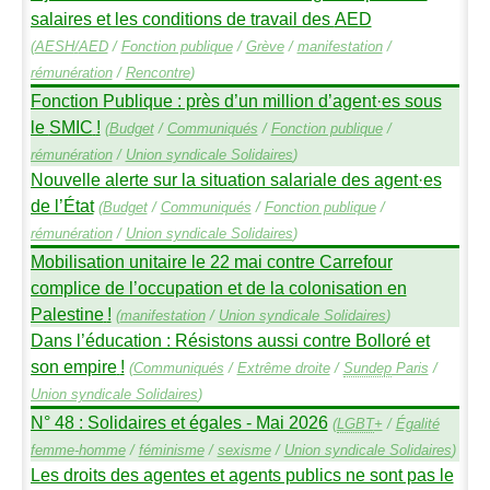
salaires et les conditions de travail des
AED
(
AESH
/
AED
/
Fonction publique
/
Grève
/
manifestation
/
rémunération
/
Rencontre
)
Fonction Publique : près d’un million d’agent
·
es sous
le
SMIC
!
(
Budget
/
Communiqués
/
Fonction publique
/
rémunération
/
Union syndicale Solidaires
)
Nouvelle alerte sur la situation salariale des agent
·
es
de l’État
(
Budget
/
Communiqués
/
Fonction publique
/
rémunération
/
Union syndicale Solidaires
)
Mobilisation unitaire le 22 mai contre Carrefour
complice de l’occupation et de la colonisation en
Palestine
!
(
manifestation
/
Union syndicale Solidaires
)
Dans l’éducation : Résistons aussi contre Bolloré et
son empire
!
(
Communiqués
/
Extrême droite
/
Sundep
Paris
/
Union syndicale Solidaires
)
N° 48 : Solidaires et égales - Mai 2026
(
LGBT
+
/
Égalité
femme-homme
/
féminisme
/
sexisme
/
Union syndicale Solidaires
)
Les droits des agentes et agents publics ne sont pas le