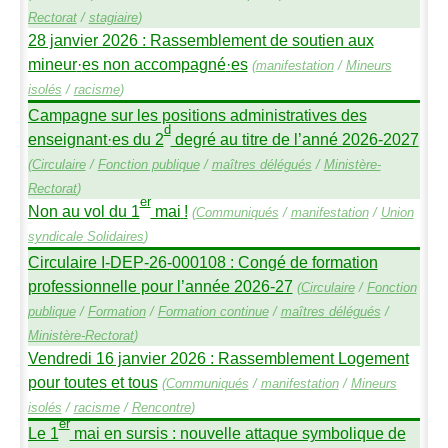
Rectorat
/
stagiaire
)
28 janvier 2026 : Rassemblement de soutien aux
mineur
·
es non accompagné
·
es
(
manifestation
/
Mineurs
isolés
/
racisme
)
Campagne sur les positions administratives des
d
enseignant
·
es du 2
degré au titre de l’anné 2026-2027
(
Circulaire
/
Fonction publique
/
maîtres délégués
/
Ministère-
Rectorat
)
er
Non au vol du 1
mai
!
(
Communiqués
/
manifestation
/
Union
syndicale Solidaires
)
Circulaire I-
DEP
-26-000108 : Congé de formation
professionnelle pour l’année 2026-27
(
Circulaire
/
Fonction
publique
/
Formation
/
Formation continue
/
maîtres délégués
/
Ministère-Rectorat
)
Vendredi 16 janvier 2026 : Rassemblement Logement
pour toutes et tous
(
Communiqués
/
manifestation
/
Mineurs
isolés
/
racisme
/
Rencontre
)
er
Le 1
mai en sursis : nouvelle attaque symbolique de