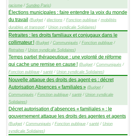
racisme
/
Sundep
Paris
)
Élections municipales : faire entendre la voix du monde
du travail
(
Budget
/
élections
/
Fonction publique
/
mobilités
durables et transport
/
Union syndicale Solidaires
)
Retraites : les droits familiaux et conjugaux dans le
collimateur
!
(
Budget
/
Communiqués
/
Fonction publique
/
Retraites
/
Union syndicale Solidaires
)
Temps partiel thérapeutique : une volonté de réforme
qui cache une remise en cause
!
(
Budget
/
Communiqués
/
Fonction publique
/
santé
/
Union syndicale Solidaires
)
Nouvelle attaque des droits des agent
·
es : décret
Autorisation Absences «
familiales
»
(
Budget
/
Communiqués
/
Fonction publique
/
santé
/
Union syndicale
Solidaires
)
Décret autorisation d’absences «
familiales
» : le
gouvernement attaque les droits des agentes et agents
(
Budget
/
Communiqués
/
Fonction publique
/
santé
/
Union
syndicale Solidaires
)