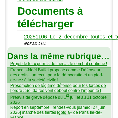
Documents à
télécharger
20251106_Le_2_decembre_toutes_et_to
(PDF, 211.9 kio)
Dans la même rubrique…
Projet de loi «
permis de tuer
» : le combat continue
!
François-Noël Buffet proposé comme Défenseur
des droits : un recul pour la démocratie et un pied-
de-nez à la société civile
!
Présomption de légitime défense pour les forces de
l’ordre : Solidaires vent debout contre l’impunité
!
er
Préavis de grève déposé du 1
juillet au 31 octobre
2026
Report en septembre : rendez-vous [samedi 27 juin
2026] marche des fiertés
lgbtqia
+ de Paris Ile-de-
France