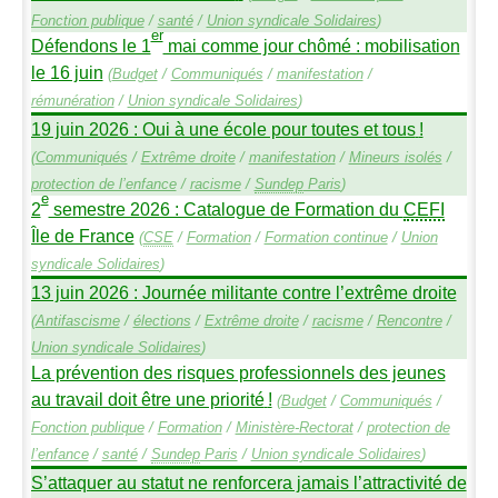
Fonction publique
/
santé
/
Union syndicale Solidaires
)
er
Défendons le 1
mai comme jour chômé : mobilisation
le 16 juin
(
Budget
/
Communiqués
/
manifestation
/
rémunération
/
Union syndicale Solidaires
)
19 juin 2026 : Oui à une école pour toutes et tous
!
(
Communiqués
/
Extrême droite
/
manifestation
/
Mineurs isolés
/
protection de l’enfance
/
racisme
/
Sundep
Paris
)
e
2
semestre 2026 : Catalogue de Formation du
CEFI
Île de France
(
CSE
/
Formation
/
Formation continue
/
Union
syndicale Solidaires
)
13 juin 2026 : Journée militante contre l’extrême droite
(
Antifascisme
/
élections
/
Extrême droite
/
racisme
/
Rencontre
/
Union syndicale Solidaires
)
La prévention des risques professionnels des jeunes
au travail doit être une priorité
!
(
Budget
/
Communiqués
/
Fonction publique
/
Formation
/
Ministère-Rectorat
/
protection de
l’enfance
/
santé
/
Sundep
Paris
/
Union syndicale Solidaires
)
S’attaquer au statut ne renforcera jamais l’attractivité de