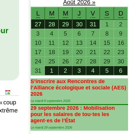
Août
2026
»
L
M
M
J
V
S
D
27
28
29
30
31
1
2
ur
3
4
5
6
7
8
9
10
11
12
13
14
15
16
17
18
19
20
21
22
23
24
25
26
27
28
29
30
31
1
2
3
4
5
6
S’inscrire aux Rencontres de
l’Alliance écologique et sociale (
AES
)
2026
«
coup
Le mardi 8 septembre 2026
29 septembre 2026 : Mobilisation
extrême
pour les salaires de tou
·
tes les
agent
·
es de l’État
Le mardi 29 septembre 2026