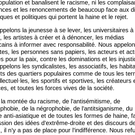
opulation et banalisent le racisme, ni les complais
lences et les renoncements de beaucoup face aux d
ques et politiques qui portent la haine et le rejet.
pelons la jeunesse à se lever, les universitaires à
r, les artistes à créer et à dénoncer, les médias
cains à informer avec responsabilité. Nous appelon
tes, les personnes sans papiers, les acteurs et act
 pour la paix, contre les dominations et les injusti
pelons les syndicalistes, les associatifs, les habit
ts des quartiers populaires comme de tous les terri
llectuel
·
les, les sportifs et sportives, les créateurs 
ces, et toutes les forces vives de la société.
la montée du racisme, de l’antisémitisme, de
ophobie, de la négrophobie, de l’antitsiganisme, du
 anti-asiatique et de toutes les formes de haine, f
sion des idées d’extrême-droite et des discours d
n, il n’y a pas de place pour l’indifférence. Nous re