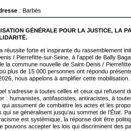
dresse
: Barbès
ISATION
GÉNÉ
RALE
POUR
LA
JUSTICE
,
LA
PA
LIDARIT
É.
a réussite forte et inspirante du rassemblement init
enis / Pierrefitte-sur-Seine, à l’appel de Bally Bag
e la commune nouvelle de Saint-Denis / Pierrefitte
 où plus de 15 000 personnes ont répondu présente
 2026, nous appelons à amplifier cette mobilisation.
el s’adresse à toutes celles et ceux qui refusent d
r : humanistes, antifascistes, antiracistes, à toute
 qui assument de combattre les actes et les propo
s qui se généralisent jusqu’au sommet de l’État. P
racisme est systémique, la réponse doit être politi
 pouvons accepter les lois qui discriminent des pa