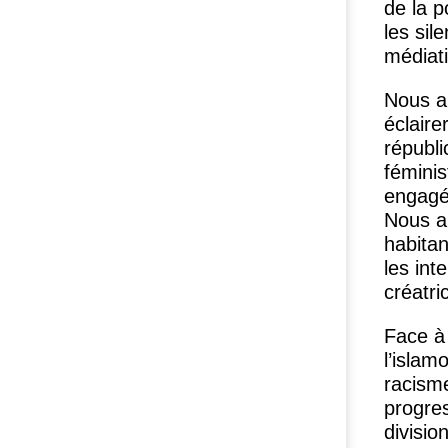
de la p
les si
médiati
Nous ap
éclaire
républi
féminis
engagés
Nous ap
habitan
les inte
créatri
Face à 
l’islam
racisme
progres
divisio