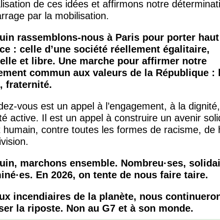
lisation de ces idées et affirmons notre déterminat
arrage par la mobilisation.
juin rassemblons-nous à Paris pour porter haut
ce : celle d’une société réellement égalitaire,
nelle et libre. Une marche pour affirmer notre
ement commun aux valeurs de la République : l
, fraternité.
ez-vous est un appel à l’engagement, à la dignité,
ité active. Il est un appel à construire un avenir soli
t humain, contre toutes les formes de racisme, de 
ivision.
juin, marchons ensemble. Nombreu
·
ses, solida
miné
·
es. En 2026, on tente de nous faire taire.
ux incendiaires de la planète, nous continuero
ser la riposte. Non au G7 et à son monde.