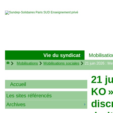
Vie du syndicat
Mobilisatio
Mobilisations
Mobilisations sociales
21 juin 2026 : Me
21 j
Accueil
KO
»
Les sites référencés
disc
Archives