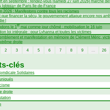
t en septembre : rendez-vous [samedi 27 juin 2026] marche de
és
lgbtqia
+ de Paris Ile-de-France
in 2026 : Manifestons contre tous les racismes
t que financer la sécu, le gouvernement attaque encore nos arrê
die
!
er
dons le 1
mai comme jour chômé : mobilisation le 16 juin
tion loi intégrale : pour Lyhanna et toutes les victimes
mblement et manifestation en mémoire de Clément Méric, vict
extrême droite
2
3
4
5
6
7
8
9
…
26
s-clés
syndicale Solidaires
niqués
scisme
e droite
station
e