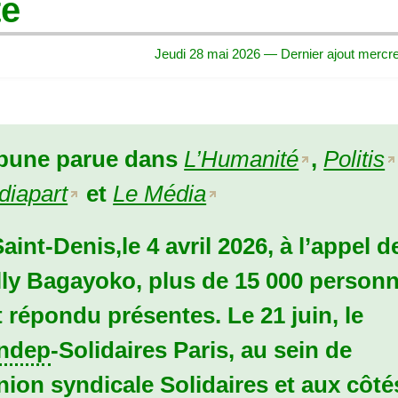
te
Jeudi 28 mai 2026 — Dernier ajout mercre
ibune parue dans
L’Humanité
,
Politis
diapart
et
Le Média
aint-Denis,le 4 avril 2026, à l’appel d
lly Bagayoko, plus de 15 000 person
t répondu présentes.
Le 21 juin
, le
ndep
-Solidaires Paris, au sein de
nion syndicale Solidaires et aux côté