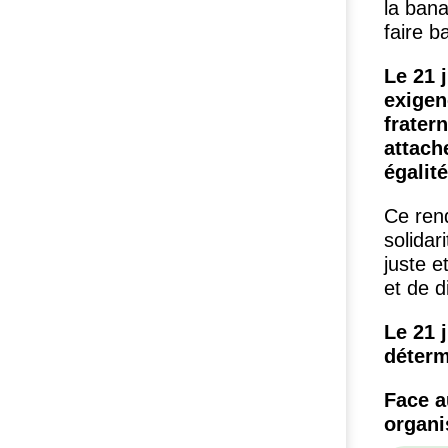
la bana
faire b
Le 21 
exigen
frater
attach
égalité
Ce rend
solidar
juste e
et de d
Le 21 
déter
Face a
organi