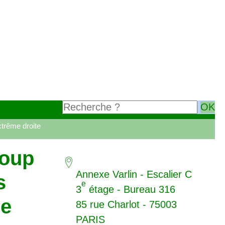
xtrême droite
oup
Annexe Varlin - Escalier C
s
e
3
étage - Bureau 316
me
85 rue Charlot - 75003
PARIS