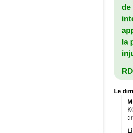
de
int
app
la 
inj
RD
Le dim
M
K
dr
L