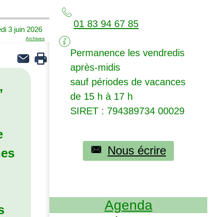
01 83 94 67 85
di 3 juin 2026
Archives
Permanence les vendredis
après-midis
sauf périodes de vacances
,
de 15 h à 17 h
SIRET
: 794389734 00029
e
Nous écrire
nes
Agenda
s