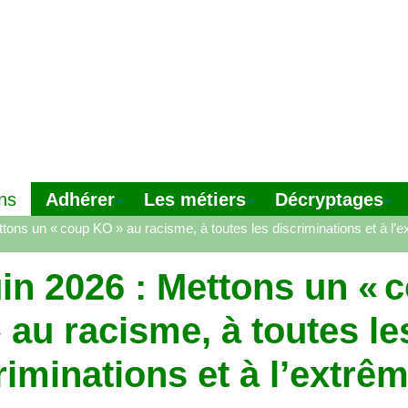
Adhérer
Les métiers
Décryptages
ns
ttons un «
coup
KO
» au racisme, à toutes les discriminations et à l’e
uin 2026 : Mettons un «
c
 au racisme, à toutes le
riminations et à l’extrê