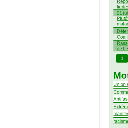
Repor
fiert
21 ju
Plutô
mala
Défen
Coali
Rasse
de l’
1
Mot
Union 
Commu
Antifa
Extrêm
manife
racism