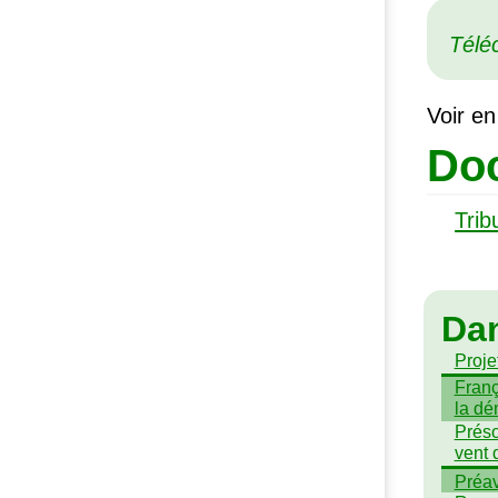
Télé
Voir en
Doc
Trib
Da
Projet
Franç
la dé
Préso
vent 
Préav