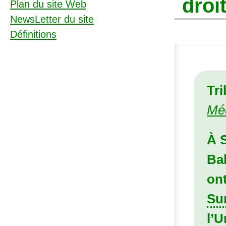
droi
Plan du site Web
NewsLetter du site
Définitions
Tr
Mé
À S
Ba
on
Su
l’U