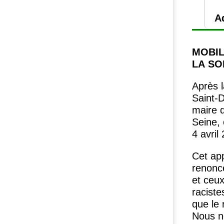
A
MOBIL
LA
SO
Après l
Saint-D
maire d
Seine,
4 avril
Cet app
renonce
et ceux
raciste
que le 
Nous ne