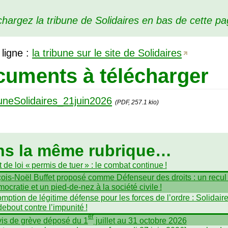
chargez la tribune de Solidaires en bas de cette pa
 ligne :
la tribune sur le site de Solidaires
uments à télécharger
uneSolidaires_21juin2026
(PDF, 257.1 kio)
ns la même rubrique…
 de loi «
permis de tuer
» : le combat continue
!
ois-Noël Buffet proposé comme Défenseur des droits : un recul
mocratie et un pied-de-nez à la société civile
!
mption de légitime défense pour les forces de l’ordre : Solidair
debout contre l’impunité
!
er
is de grève déposé du 1
juillet au 31 octobre 2026