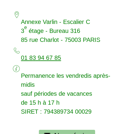
Annexe Varlin - Escalier C
e
3
étage - Bureau 316
85 rue Charlot - 75003
PARIS
01 83 94 67 85
Permanence les vendredis après-
midis
sauf périodes de vacances
de 15 h à 17 h
SIRET
: 794389734 00029