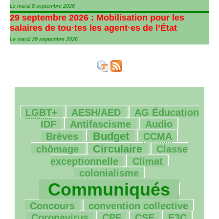
Le mardi 8 septembre 2026
29 septembre 2026 : Mobilisation pour les
salaires de tou
·
tes les agent
·
es de l’État
Le mardi 29 septembre 2026
25/1275
74/1275
10/1275
LGBT
+
AESH
/
AED
AG
Éducation
115/1275
26/1275
27/1275
IDF
Antifascisme
Audio
322/1275
148/1275
10/1275
Budget
Brèves
CCMA
406/1275
148/1275
Circulaire
chômage
Classe
140/1275
83/1275
exceptionnelle
Climat
1102/1275
colonialisme
82/1275
Communiqués
12/1275
49/1275
Concours
convention collective
5/1275
24/1275
53/1275
39/1275
Coronavirus
CPF
CSE
E3C