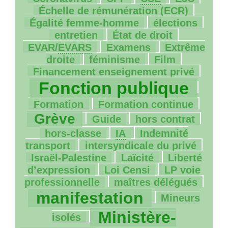
90/1275
Échelle de rémunération (
ECR
)
90/1275
5/1275
Égalité femme-homme
élections
113/1275
46/1275
entretien
État de droit
89/1275
202/1275
EVAR
/
EVARS
Examens
Extrême
228/1275
38/1275
48/1275
droite
féminisme
Film
1030/1275
Financement enseignement privé
192/1275
Fonction publique
107/1275
772/1275
Formation
Formation continue
27/1275
13/1275
202/1275
Grève
Guide
hors contrat
22/1275
6/1275
hors-classe
IA
Indemnité
70/1275
96/1275
transport
intersyndicale du privé
28/1275
154/1275
Israël-Palestine
Laïcité
Liberté
34/1275
32/1275
d’expression
Loi Censi
LP
voie
180/1275
943/1275
professionnelle
maîtres délégués
148/1275
manifestation
Mineurs
976/1275
Ministère-
isolés