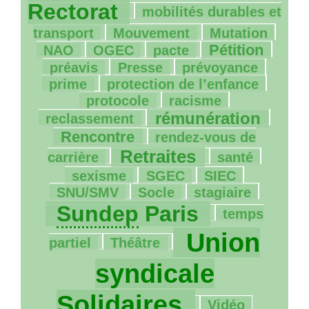
35/1275
Rectorat
mobilités durables et
38/1275
40/1275
5/1275
transport
Mouvement
Mutation
57/1275
65/1275
314/1275
153/1275
Pétition
NAO
OGEC
pacte
27/1275
80/1275
130/1275
préavis
Presse
prévoyance
57/1275
5/1275
prime
protection de l’enfance
250/1275
124/1275
protocole
racisme
514/1275
371/1275
rémunération
reclassement
86/1275
Rencontre
rendez-vous de
609/1275
151/1275
199/1275
Retraites
carrière
santé
10/1275
36/1275
108/1275
sexisme
SGEC
SIEC
10/1275
99/1275
931/1275
SNU
/
SMV
Socle
stagiaire
32/1275
Sundep
Paris
temps
36/1275
1275/1275
Union
partiel
Théâtre
syndicale
82/1275
Solidaires
Vidéo