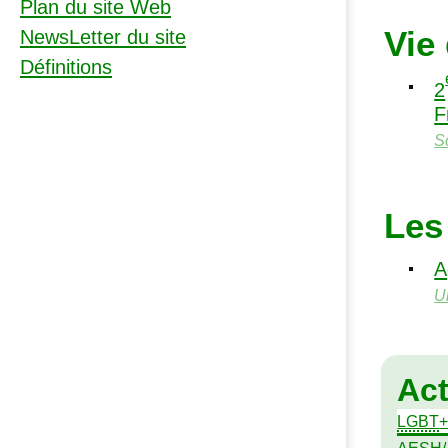
Plan du site Web
Vie
NewsLetter du site
Définitions
2
F
S
Les
A
U
Ac
LGBT