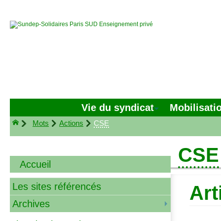
Vie du syndicat
Mobilisati
Mots
Actions
CSE
CSE
Accueil
Les sites référencés
Art
Archives