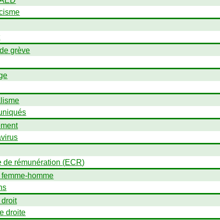
AED
scisme
t
 de grève
ge
alisme
niqués
ement
virus
e de rémunération (
ECR
)
é femme-homme
ns
 droit
e droite