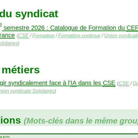
 du syndicat
e
semestre 2026 : Catalogue de Formation du
CEF
rance
(
CSE
/
Formation
/
Formation continue
/
Union syndical
olidaires
)
 métiers
gir syndicalement face à l’
IA
dans les
CSE
(
CSE
/
G
nion syndicale Solidaires
)
tions
(Mots-clés dans le même grou
+