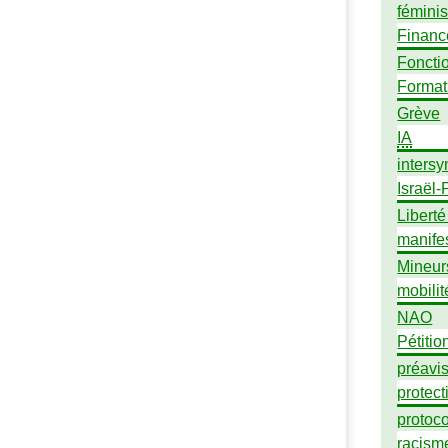
fémini
Financ
Foncti
Format
Grève
IA
intersy
Israël-
Liberté
manife
Mineur
mobilit
NAO
Pétitio
préavi
protect
protoc
racism