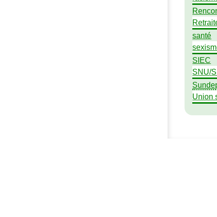
Rencon
Retrait
santé
sexism
SIEC
SNU
/
Sunde
Union 