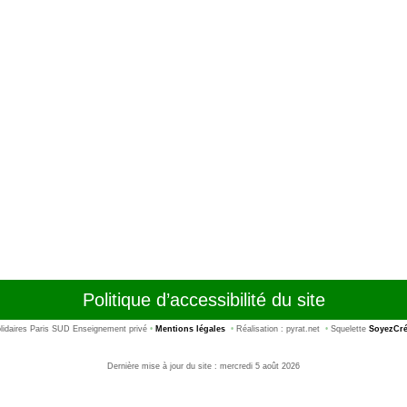
Politique d’accessibilité du site
idaires Paris SUD Enseignement privé
•
Mentions légales
•
Réalisation : pyrat.net
•
Squelette
SoyezCré
Dernière mise à jour du site : mercredi 5 août 2026