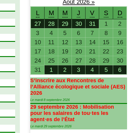
Août
2026
»
L
M
M
J
V
S
D
27
28
29
30
31
1
2
3
4
5
6
7
8
9
10
11
12
13
14
15
16
17
18
19
20
21
22
23
24
25
26
27
28
29
30
31
1
2
3
4
5
6
S’inscrire aux Rencontres de
l’Alliance écologique et sociale (
AES
)
2026
Le mardi 8 septembre 2026
29 septembre 2026 : Mobilisation
pour les salaires de tou
·
tes les
agent
·
es de l’État
Le mardi 29 septembre 2026