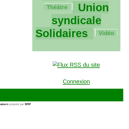
2011/2011
Union
Théâtre
syndicale
66/2011
Solidaires
Vidéo
Connexion
ateurs
propulsé par
SPIP