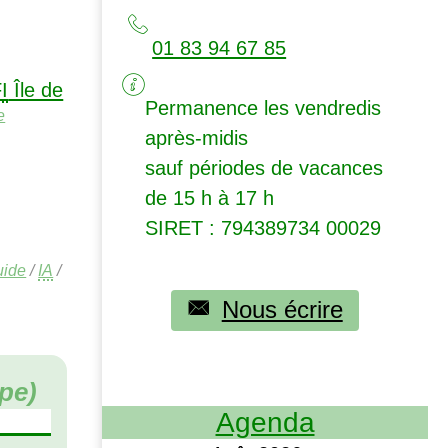
01 83 94 67 85
I
Île de
Permanence les vendredis
e
après-midis
sauf périodes de vacances
de 15 h à 17 h
SIRET
: 794389734 00029
uide
/
IA
/
Nous écrire
pe)
Agenda