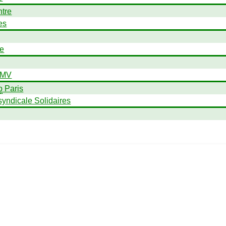
tre
es
e
SMV
p
Paris
syndicale Solidaires