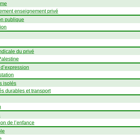
sme
ement enseignement privé
on publique
ion
ndicale du privé
Palestine
 d’expression
station
s isolés
és durables et transport
n
s
ion de l’enfance
ole
e