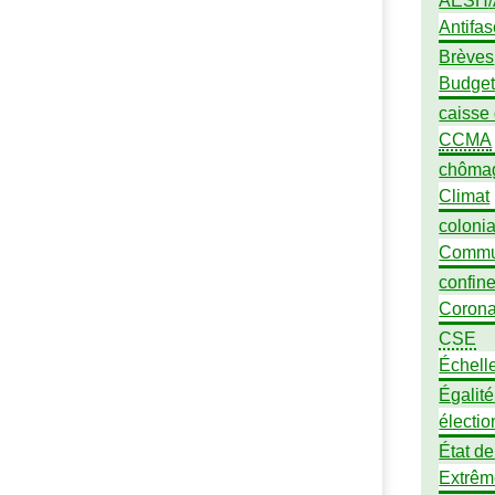
AESH
/
Antifa
Brèves
Budge
caisse
CCMA
chôma
Climat
coloni
Commu
confin
Corona
CSE
Échell
Égalit
électio
État de
Extrêm