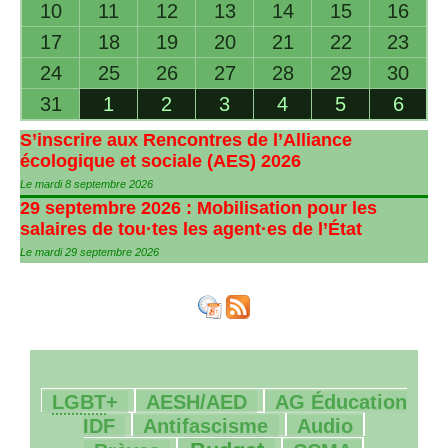
10
11
12
13
14
15
16
17
18
19
20
21
22
23
24
25
26
27
28
29
30
31
1
2
3
4
5
6
S’inscrire aux Rencontres de l’Alliance
écologique et sociale (
AES
) 2026
Le mardi 8 septembre 2026
29 septembre 2026 : Mobilisation pour les
salaires de tou
·
tes les agent
·
es de l’État
Le mardi 29 septembre 2026
45/2078
182/2078
16/2078
LGBT
+
AESH
/
AED
AG
Éducation
226/2078
35/2078
35/2078
IDF
Antifascisme
Audio