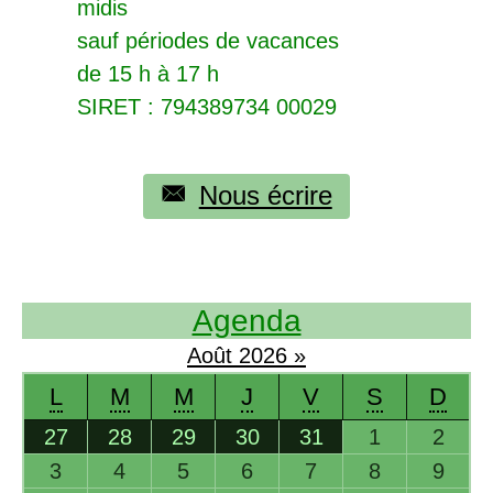
midis
sauf périodes de vacances
de 15 h à 17 h
SIRET
: 794389734 00029
Nous écrire
Agenda
Août
2026
»
L
M
M
J
V
S
D
27
28
29
30
31
1
2
3
4
5
6
7
8
9