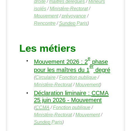
droite
/
maîtres délégués
/
Mineurs
isolés
/
Ministère-Rectorat
/
Mouvement
/
prévoyance
/
Rencontre
/
Sundep
Paris
)
Les métiers
e
Mouvement 2026 : 2
phase
er
pour les maîtres du 1
degré
(
Circulaire
/
Fonction publique
/
Ministère-Rectorat
/
Mouvement
)
Déclaration liminaire :
CCMA
25 juin 2026 - Mouvement
(
CCMA
/
Fonction publique
/
Ministère-Rectorat
/
Mouvement
/
Sundep
Paris
)