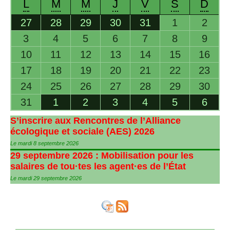
L
M
M
J
V
S
D
27
28
29
30
31
1
2
3
4
5
6
7
8
9
10
11
12
13
14
15
16
17
18
19
20
21
22
23
24
25
26
27
28
29
30
31
1
2
3
4
5
6
S’inscrire aux Rencontres de l’Alliance
écologique et sociale (
AES
) 2026
Le mardi 8 septembre 2026
29 septembre 2026 : Mobilisation pour les
salaires de tou
·
tes les agent
·
es de l’État
Le mardi 29 septembre 2026