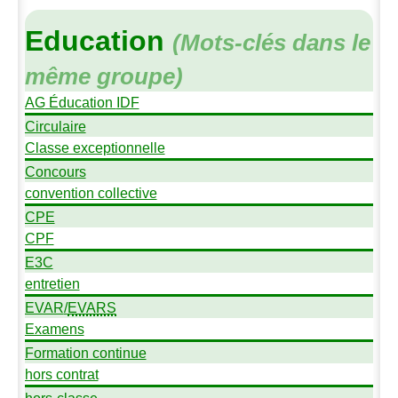
Education
(Mots-clés dans le
même groupe)
AG
Éducation
IDF
Circulaire
Classe exceptionnelle
Concours
convention collective
CPE
CPF
E3C
entretien
EVAR
/
EVARS
Examens
Formation continue
hors contrat
hors-classe