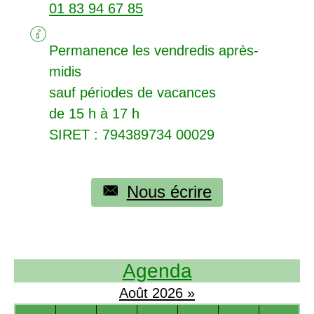
01 83 94 67 85
Permanence les vendredis après-
midis
sauf périodes de vacances
de 15 h à 17 h
SIRET
: 794389734 00029
Nous écrire
Agenda
Août
2026
»