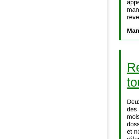
appe
mani
reve
Man
Re
to
Deux
des 
mois
doss
et n