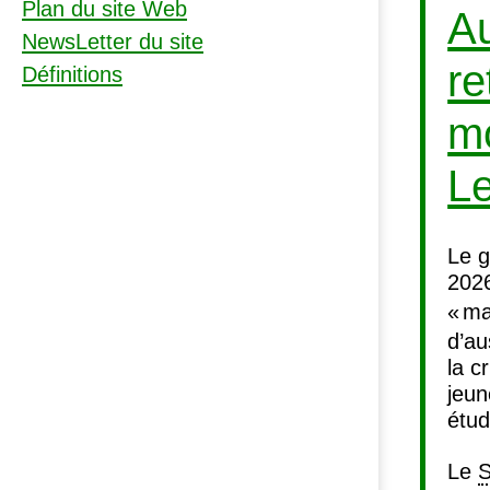
Plan du site Web
Au
NewsLetter du site
re
Définitions
mo
L
Le g
2026
«
ma
d’au
la c
jeun
étu
Le