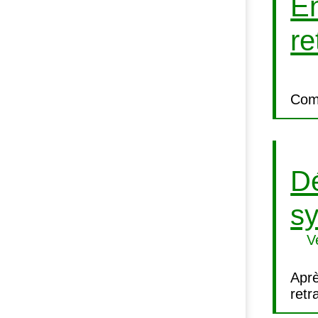
En
re
Com
Dé
sy
V
Aprè
retr