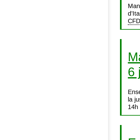
Mani
d’It
CF
Ma
6 
Ense
la j
14h 