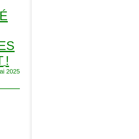
É
ES
T
!
ai 2025