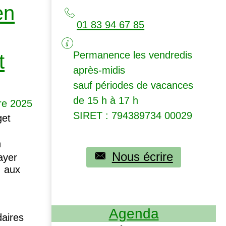
en
01 83 94 67 85
Permanence les vendredis
t
après-midis
sauf périodes de vacances
de 15 h à 17 h
re 2025
SIRET
: 794389734 00029
get
n
Nous écrire
payer
, aux
Agenda
daires