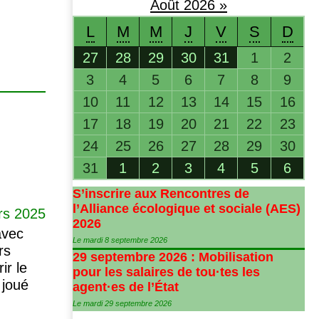
Août
2026
»
L
M
M
J
V
S
D
27
28
29
30
31
1
2
3
4
5
6
7
8
9
10
11
12
13
14
15
16
17
18
19
20
21
22
23
24
25
26
27
28
29
30
31
1
2
3
4
5
6
S’inscrire aux Rencontres de
l’Alliance écologique et sociale (
AES
)
rs 2025
2026
avec
Le mardi 8 septembre 2026
rs
29 septembre 2026 : Mobilisation
ir le
pour les salaires de tou
·
tes les
 joué
agent
·
es de l’État
Le mardi 29 septembre 2026