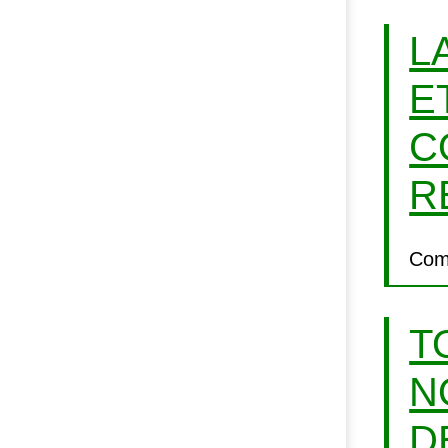
L
E
C
R
Com
T
N
D