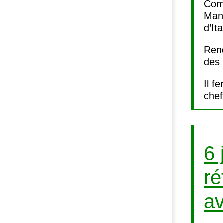
Comm
Mani
d’Ita
Rend
des 
Il f
chef
6 
ré
av