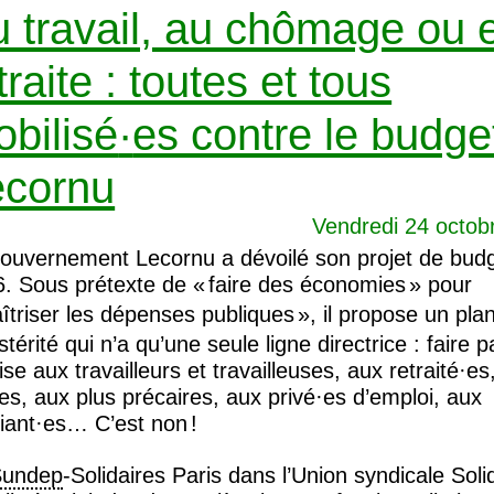
 travail, au chômage ou 
traite : toutes et tous
bilisé
·
es contre le budge
ecornu
Vendredi 24 octob
ouvernement Lecornu a dévoilé son projet de bud
. Sous prétexte de «
faire des économies
» pour
îtriser les dépenses publiques
», il propose un pla
stérité qui n’a qu’une seule ligne directrice : faire 
rise aux travailleurs et travailleuses, aux retraité
·
es
es, aux plus précaires, aux privé
·
es d’emploi, aux
diant
·
es… C’est non
!
Sundep
-Solidaires Paris dans l’Union syndicale Soli