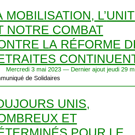
A
MOBILISATION
, L’
UNIT
T
NOTRE
COMBAT
ONTRE
LA
RÉ
FORME
D
ETRAITES
CONTINUEN
Mercredi 3 mai 2023 — Dernier ajout jeudi 29 m
muniqué de Solidaires
OUJOURS
UNIS
,
OMBREUX
ET
É
TERMIN
ÉS
POUR
LE