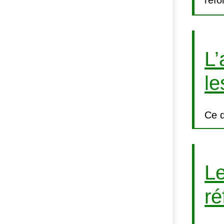
réfo
L’
le
Ce q
Le
ré