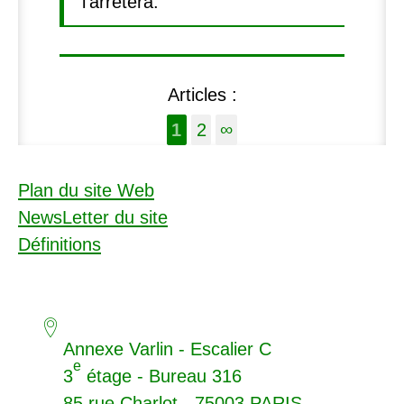
l’arrêtera.
Articles :
1
2
∞
Plan du site Web
NewsLetter du site
Définitions
Annexe Varlin - Escalier C
e
3
étage - Bureau 316
85 rue Charlot - 75003
PARIS