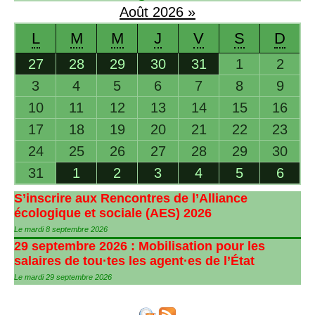
Août
2026
»
L
M
M
J
V
S
D
27
28
29
30
31
1
2
3
4
5
6
7
8
9
10
11
12
13
14
15
16
17
18
19
20
21
22
23
24
25
26
27
28
29
30
31
1
2
3
4
5
6
S’inscrire aux Rencontres de l’Alliance
écologique et sociale (
AES
) 2026
Le mardi 8 septembre 2026
29 septembre 2026 : Mobilisation pour les
salaires de tou
·
tes les agent
·
es de l’État
Le mardi 29 septembre 2026