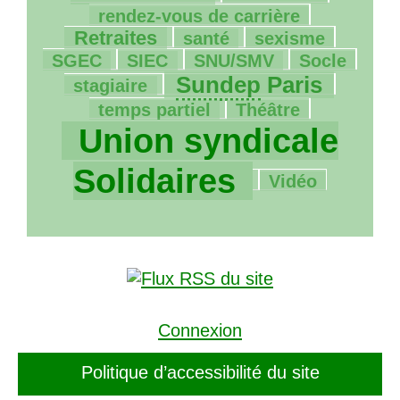
493/1872
rendez-vous de carrière
205/1872
264/1872
15/1872
Retraites
santé
sexisme
36/1872
215/1872
10/1872
86/1872
SGEC
SIEC
SNU
/
SMV
Socle
929/1872
8/1872
Sundep
Paris
stagiaire
38/1872
1872/1872
temps partiel
Théâtre
Union syndicale
170/1872
Solidaires
Vidéo
Connexion
Politique d’accessibilité du site