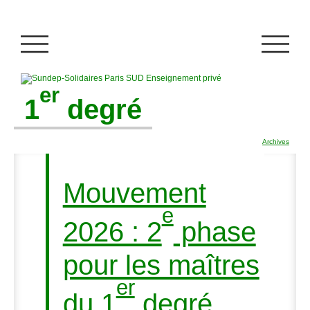
er
1
degré
Archives
Mouvement
e
2026 : 2
phase
pour les maîtres
er
du 1
degré