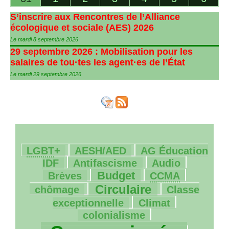
S’inscrire aux Rencontres de l’Alliance
écologique et sociale (
AES
) 2026
Le mardi 8 septembre 2026
29 septembre 2026 : Mobilisation pour les
salaires de tou
·
tes les agent
·
es de l’État
Le mardi 29 septembre 2026
21/1062
81/1062
9/1062
LGBT
+
AESH
/
AED
AG
Éducation
121/1062
28/1062
33/1062
IDF
Antifascisme
Audio
276/1062
176/1062
8/1062
Budget
Brèves
CCMA
391/1062
143/1062
Circulaire
chômage
Classe
119/1062
42/1062
exceptionnelle
Climat
951/1062
colonialisme
104/1062