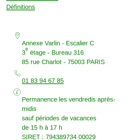
Définitions
Annexe Varlin - Escalier C
e
3
étage - Bureau 316
85 rue Charlot - 75003
PARIS
01 83 94 67 85
Permanence les vendredis après-
midis
sauf périodes de vacances
de 15 h à 17 h
SIRET
: 794389734 00029