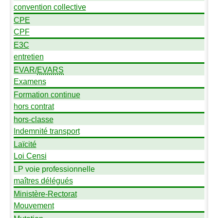
convention collective
CPE
CPF
E3C
entretien
EVAR
/
EVARS
Examens
Formation continue
hors contrat
hors-classe
Indemnité transport
Laïcité
Loi Censi
LP
voie professionnelle
maîtres délégués
Ministère-Rectorat
Mouvement