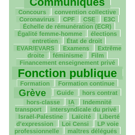
Communiqués
18/1062
65/1062
Concours
convention collective
4/1062
18/1062
9/1062
44/1062
Coronavirus
CPF
CSE
E3C
57/1062
Échelle de rémunération (
ECR
)
98/1062
4/1062
Égalité femme-homme
élections
90/1062
46/1062
entretien
État de droit
82/1062
168/1062
EVAR
/
EVARS
Examens
Extrême
184/1062
48/1062
43/1062
droite
féminisme
Film
1047/1062
Financement enseignement privé
Fonction publique
198/1062
100/1062
776/1062
Formation
Formation continue
24/1062
13/1062
135/1062
Grève
Guide
hors contrat
14/1062
9/1062
hors-classe
IA
Indemnité
28/1062
74/1062
transport
intersyndicale du privé
27/1062
140/1062
Israël-Palestine
Laïcité
Liberté
37/1062
44/1062
d’expression
Loi Censi
LP
voie
182/1062
847/1062
professionnelle
maîtres délégués