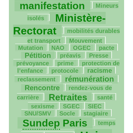
129/1062
manifestation
Mineurs
985/1062
Ministère-
isolés
51/1062
Rectorat
mobilités durables
45/1062
32/1062
et transport
Mouvement
4/1062
63/1062
71/1062
376/1062
Mutation
NAO
OGEC
pacte
107/1062
16/1062
97/1062
Pétition
préavis
Presse
160/1062
42/1062
prévoyance
prime
protection de
4/1062
241/1062
125/1062
racisme
l’enfance
protocole
511/1062
372/1062
rémunération
reclassement
111/1062
Rencontre
rendez-vous de
697/1062
154/1062
166/1062
Retraites
carrière
santé
9/1062
37/1062
112/1062
sexisme
SGEC
SIEC
10/1062
116/1062
901/1062
SNU
/
SMV
Socle
stagiaire
24/1062
Sundep
Paris
temps
34/1062
1062/1062