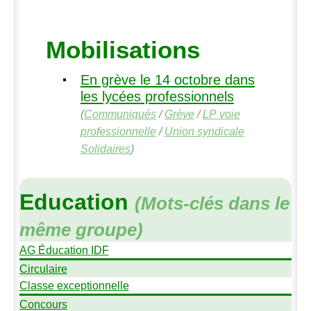
Mobilisations
En grève le 14 octobre dans
les lycées professionnels
(
Communiqués
/
Grève
/
LP
voie
professionnelle
/
Union syndicale
Solidaires
)
Education
(Mots-clés dans le
même groupe)
AG
Éducation
IDF
Circulaire
Classe exceptionnelle
Concours