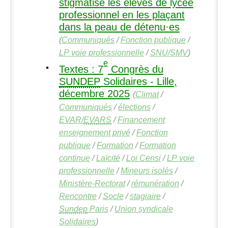
stigmatise les élèves de lycée
professionnel en les plaçant
dans la peau de détenu
·
es
(
Communiqués
/
Fonction publique
/
LP
voie professionnelle
/
SNU
/
SMV
)
e
Textes : 7
Congrès du
SUNDEP
Solidaires - Lille,
décembre 2025
(
Climat
/
Communiqués
/
élections
/
EVAR
/
EVARS
/
Financement
enseignement privé
/
Fonction
publique
/
Formation
/
Formation
continue
/
Laïcité
/
Loi Censi
/
LP
voie
professionnelle
/
Mineurs isolés
/
Ministère-Rectorat
/
rémunération
/
Rencontre
/
Socle
/
stagiaire
/
Sundep
Paris
/
Union syndicale
Solidaires
)