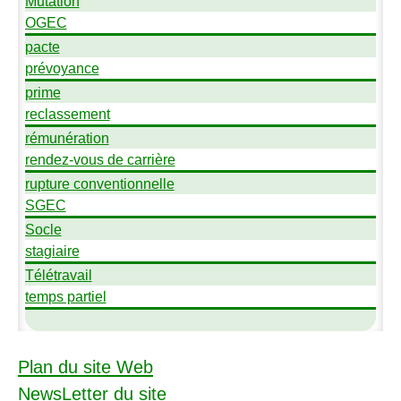
Mutation
OGEC
pacte
prévoyance
prime
reclassement
rémunération
rendez-vous de carrière
rupture conventionnelle
SGEC
Socle
stagiaire
Télétravail
temps partiel
Plan du site Web
NewsLetter du site