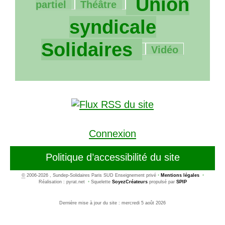
Union
partiel
Théâtre
syndicale
84/1062
Solidaires
Vidéo
Connexion
Politique d’accessibilité du site
©
2006-2026 , Sundep-Solidaires Paris SUD Enseignement privé
•
Mentions légales
•
Réalisation : pyrat.net
•
Squelette
SoyezCréateurs
propulsé par
SPIP
Dernière mise à jour du site : mercredi 5 août 2026