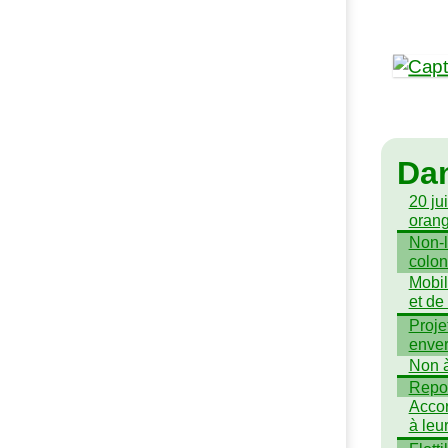
Da
20 ju
oran
Non-l
colon
Mobil
et de
Proje
enver
Non à
Repor
Accor
à le