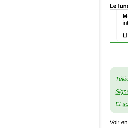
Le lun
M
in
L
Télé
Sign
Et
so
Voir en