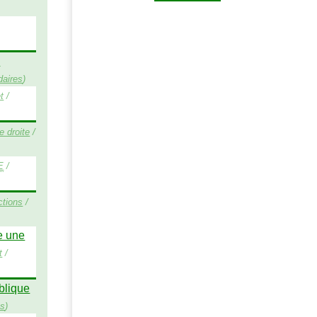
s
daires
)
t
/
 droite
/
E
/
ctions
/
re une
t
/
ublique
es
)