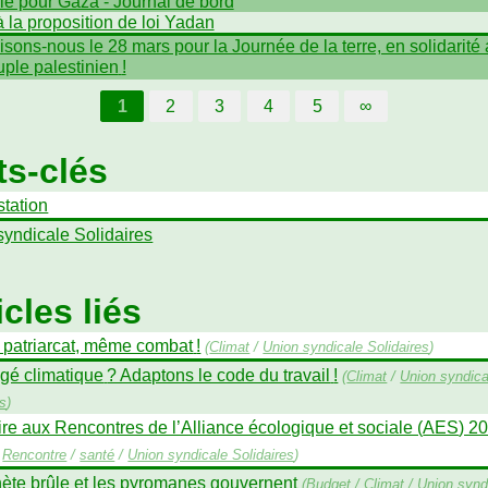
ille pour Gaza - Journal de bord
 la proposition de loi Yadan
isons-nous le 28 mars pour la Journée de la terre, en solidarité
uple palestinien
!
1
2
3
4
5
∞
s-clés
station
syndicale Solidaires
icles liés
, patriarcat, même combat
!
(
Climat
/
Union syndicale Solidaires
)
gé climatique
? Adaptons le code du travail
!
(
Climat
/
Union syndica
es
)
ire aux Rencontres de l’Alliance écologique et sociale (
AES
) 2
/
Rencontre
/
santé
/
Union syndicale Solidaires
)
nète brûle et les pyromanes gouvernent
(
Budget
/
Climat
/
Union synd