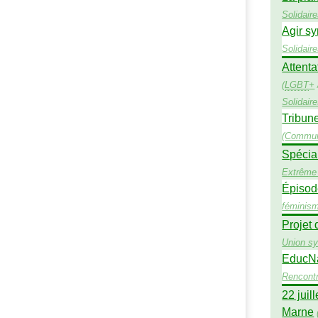
Solidair
Agir sy
Solidair
Attenta
(
LGBT
+
Solidair
Tribune
(
Commun
Spécial
Extrême 
Épisod
féminis
Projet 
Union sy
EducNat
Rencont
22 juil
Marne