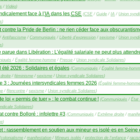
es
/
Vidéo
)
ndicalement face à l’
IA
dans les
CSE
(
CSE
/
Guide
/
IA
/
Union syndi
es
)
t contre la Pride de Berlin : ne rien céder face aux obscurantis
/
Antifascisme
/
Communiqués
/
Liberté d’expression
/
sexisme
/
Union syndi
es
)
 parue dans Libération : L’égalité salariale ne peut plus attendr
iqués
/
Égalité femme-homme
/
Presse
/
Union syndicale Solidaires
)
 été 2026 : Solidaires et égales
(
Communiqués
/
Égalité femme-hom
droite
/
féminisme
/
sexisme
/
Union syndicale Solidaires
)
e 3 : Journées intersyndicales femmes 2026
(
Égalité femme-homm
me
/
Rencontre
/
sexisme
/
Union syndicale Solidaires
)
de loi «
permis de tuer
» : le combat continue
!
(
Communiqués
/
État 
ndicale Solidaires
)
 contre Bolloré : infolettre #3
(
Communiqués
/
Extrême droite
/
manife
re
)
let : rassemblement en soutien aux mineur
·
es isolé
·
es en Seine 
(
colonialisme
/
manifestation
/
Mineurs isolés
/
protection de l’enfance
/
raci