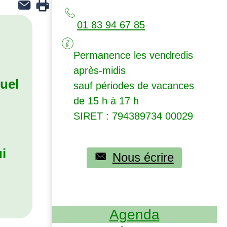
01 83 94 67 85
Permanence les vendredis
après-midis
nuel
sauf périodes de vacances
de 15 h à 17 h
SIRET
: 794389734 00029
ui
Nous écrire
Agenda