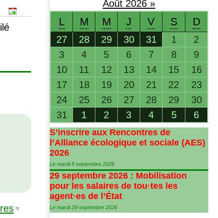
Août
2026
»
L
M
M
J
V
S
D
lé
27
28
29
30
31
1
2
3
4
5
6
7
8
9
10
11
12
13
14
15
16
17
18
19
20
21
22
23
24
25
26
27
28
29
30
31
1
2
3
4
5
6
S’inscrire aux Rencontres de
l’Alliance écologique et sociale (
AES
)
2026
Le mardi 8 septembre 2026
29 septembre 2026 : Mobilisation
pour les salaires de tou
·
tes les
agent
·
es de l’État
ires
Le mardi 29 septembre 2026