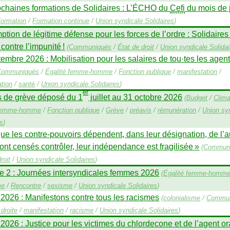
chaines formations de Solidaires : L’É
CHO
du
Cefi
du mois de j
ormation
/
Formation continue
/
Union syndicale Solidaires
)
tion de légitime défense pour les forces de l’ordre : Solidaires
contre l’impunité
!
(
Communiqués
/
État de droit
/
Union syndicale Solidai
embre 2026 : Mobilisation pour les salaires de tou
·
tes les agen
Communiqués
/
Égalité femme-homme
/
Fonction publique
/
manifestation
/
tion
/
santé
/
Union syndicale Solidaires
)
er
s de grève déposé du 1
juillet au 31 octobre 2026
(
Budget
/
Clima
 femme-homme
/
Fonction publique
/
Grève
/
préavis
/
rémunération
/
Union sy
es
)
ue les contre-pouvoirs dépendent, dans leur désignation, de l’a
sont censés contrôler, leur indépendance est fragilisée
»
(
Commun
roit
/
Union syndicale Solidaires
)
e 2 : Journées intersyndicales femmes 2026
(
Égalité femme-homm
me
/
Rencontre
/
sexisme
/
Union syndicale Solidaires
)
 2026 : Manifestons contre tous les racismes
(
colonialisme
/
Commun
droite
/
manifestation
/
racisme
/
Union syndicale Solidaires
)
 2026 : Justice pour les victimes du chlordecone et de l’agent o