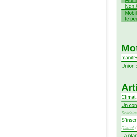
Flott
Non à
Mobil
le pe
Mot
manife
Union 
Art
Climat
Un con
Solidair
S’inscr
(
Climat
La pla