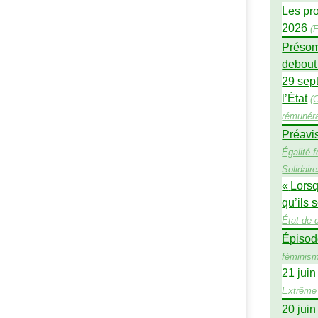
Les pro
2026
(
F
Présomp
debout 
29 sept
l’État
(
rémunéra
Préavi
Égalité
Solidair
«
Lorsq
qu’ils 
État de d
Épisod
féminis
21 juin
Extrême 
20 juin