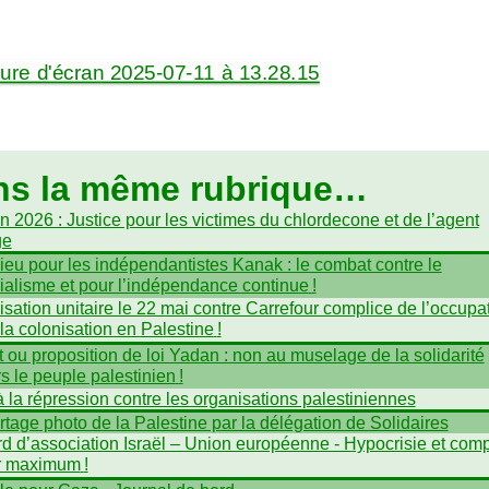
ns la même rubrique…
in 2026 : Justice pour les victimes du chlordecone et de l’agent
ge
ieu pour les indépendantistes Kanak : le combat contre le
ialisme et pour l’indépendance continue
!
isation unitaire le 22 mai contre Carrefour complice de l’occupa
 la colonisation en Palestine
!
t ou proposition de loi Yadan : non au muselage de la solidarité
s le peuple palestinien
!
 la répression contre les organisations palestiniennes
tage photo de la Palestine par la délégation de Solidaires
d d’association Israël – Union européenne - Hypocrisie et compl
ur maximum
!