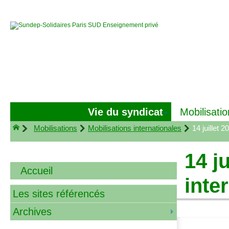
Vie du syndicat
Mobilisatio
Mobilisations
Mobilisations internationales
14 juillet 20
14 ju
Accueil
inte
Les sites référencés
Archives