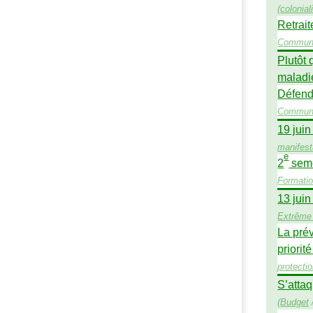
(
colonia
Retrait
Commun
Plutôt 
maladi
Défend
Commun
19 juin
manifest
e
2
seme
Formati
13 juin
Extrême 
La prév
priorité
protecti
S’attaq
(
Budget