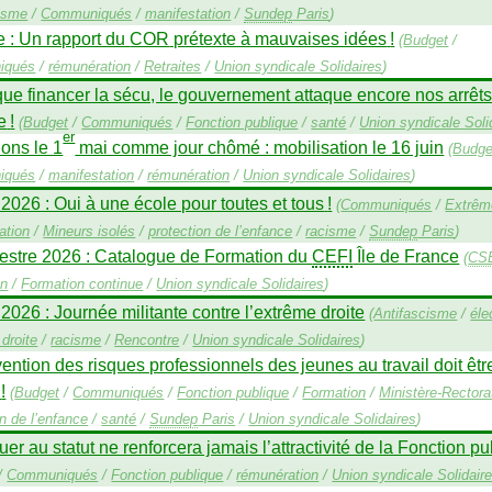
lisme
/
Communiqués
/
manifestation
/
Sundep
Paris
)
e : Un rapport du
COR
prétexte à mauvaises idées
!
(
Budget
/
iqués
/
rémunération
/
Retraites
/
Union syndicale Solidaires
)
que financer la sécu, le gouvernement attaque encore nos arrêt
e
!
(
Budget
/
Communiqués
/
Fonction publique
/
santé
/
Union syndicale Soli
er
ons le 1
mai comme jour chômé : mobilisation le 16 juin
(
Budge
iqués
/
manifestation
/
rémunération
/
Union syndicale Solidaires
)
 2026 : Oui à une école pour toutes et tous
!
(
Communiqués
/
Extrême
ation
/
Mineurs isolés
/
protection de l’enfance
/
racisme
/
Sundep
Paris
)
stre 2026 : Catalogue de Formation du
CEFI
Île de France
(
CS
on
/
Formation continue
/
Union syndicale Solidaires
)
 2026 : Journée militante contre l’extrême droite
(
Antifascisme
/
éle
droite
/
racisme
/
Rencontre
/
Union syndicale Solidaires
)
ention des risques professionnels des jeunes au travail doit êt
!
(
Budget
/
Communiqués
/
Fonction publique
/
Formation
/
Ministère-Rectora
on de l’enfance
/
santé
/
Sundep
Paris
/
Union syndicale Solidaires
)
uer au statut ne renforcera jamais l’attractivité de la Fonction p
/
Communiqués
/
Fonction publique
/
rémunération
/
Union syndicale Solidair