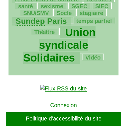
143/1166
8/1166
12/1166
67/1166
santé
sexisme
SGEC
SIEC
14/1166
69/1166
725/1166
SNU
/
SMV
Socle
stagiaire
4/1166
23/1166
Sundep
Paris
temps partiel
1166/1166
Union
Théâtre
syndicale
73/1166
Solidaires
Vidéo
Connexion
Politique d’accessibilité du site