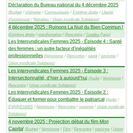
Déclaration du Bureau national du 4 décembre 2025
(
Budget
/
chômage
/
Communiqués
/
Extrême droite
/
Liberté
d’expression
/
Retraites
/
Union syndicale Solidaires
)
4 décembre 2025 : Ruinons La Nuit du Bien Commun
!
(
Extrême droite
/
manifestation
/
Rencontre
/
Sundep
Paris
)
Les Intersyndicales Femmes 2025 - Épisode 4 : Santé
des femmes : un autre facteur d’inégalités
professionnelles
(
féminisme
/
Rencontre
/
santé
/
sexisme
/
Union syndicale Solidaires
)
Les Intersyndicales Femmes 2025 - Épisode 3 :
Intersectionnalité, d’hier à aujourd’hui
(
Audio
/
féminisme
/
Rencontre
/
Union syndicale Solidaires
)
Les Intersyndicales Femmes 2025 - Épisode 2 :
Éduquer et former pour combattre le patriarcat
(
Audio
/
EVAR
/
EVARS
/
féminisme
/
Rencontre
/
sexisme
/
Union syndicale
Solidaires
)
4 novembre 2025 : Projection débat du film
Mon
Capital
(
Budget
/
féminisme
/
Film
/
Rencontre
/
sexisme
/
Union