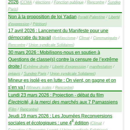
2026
(
CCMA
/
élections
/
Fonction publique
/
Rencontre
/
Sundep
Paris
)
Non à la proposition de loi Yadan
(
Israël-Palestine
/
Liberté
d’expression
/
Pétition
)
17 avril 2026 : Lancement du Manifeste pour une
démocratie du travail
(
Antifascisme
/
Climat
/
Communiqués
/
Rencontre
/
Union syndicale Solidaires
)
30 mars 2026 : Mobilisons-nous en soutien à
Questions de classe(s) contre la censure de l’extrême
droite
!
(
Extrême droite
/
Liberté d’expression
/
manifestation
/
préavis
/
Sundep
Paris
/
Union syndicale Solidaires
)
Mineur
·
es isolé
·
es en lutte : On vient, on gagne et on
s’en va
!
(
Mineurs isolés
/
Rencontre
)
Lundi 23 mars 2026 : Projection - débat du film
Électricité, à la merci des marchés
aux 7 Parnassiens
(
Film
/
Rencontre
)
Jeudi 19 mars 2026 : Les Journées Reconversions
e
sociales et écologiques : une 4
édition
(
Climat
/