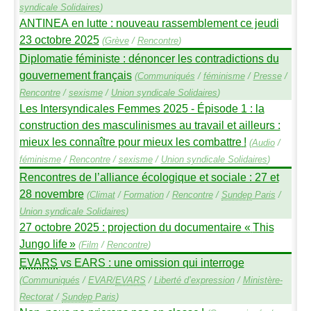
syndicale Solidaires
)
ANTINEA
en lutte : nouveau rassemblement ce jeudi
23 octobre 2025
(
Grève
/
Rencontre
)
Diplomatie féministe : dénoncer les contradictions du
gouvernement français
(
Communiqués
/
féminisme
/
Presse
/
Rencontre
/
sexisme
/
Union syndicale Solidaires
)
Les Intersyndicales Femmes 2025 - Épisode 1 : la
construction des masculinismes au travail et ailleurs :
mieux les connaître pour mieux les combattre
!
(
Audio
/
féminisme
/
Rencontre
/
sexisme
/
Union syndicale Solidaires
)
Rencontres de l’alliance écologique et sociale : 27 et
28 novembre
(
Climat
/
Formation
/
Rencontre
/
Sundep
Paris
/
Union syndicale Solidaires
)
27 octobre 2025 : projection du documentaire «
This
Jungo life
»
(
Film
/
Rencontre
)
EVARS
vs
EARS
: une omission qui interroge
(
Communiqués
/
EVAR
/
EVARS
/
Liberté d’expression
/
Ministère-
Rectorat
/
Sundep
Paris
)