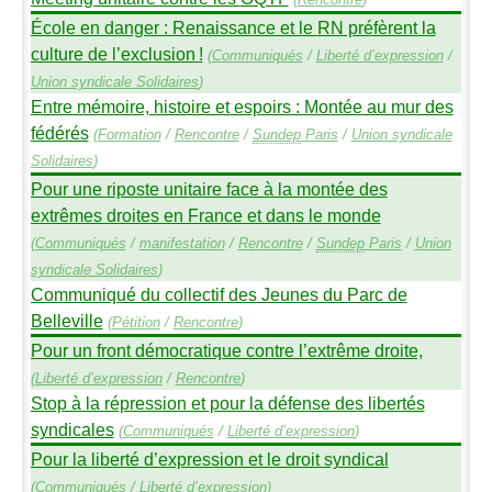
École en danger : Renaissance et le
RN
préfèrent la
culture de l’exclusion
!
(
Communiqués
/
Liberté d’expression
/
Union syndicale Solidaires
)
Entre mémoire, histoire et espoirs : Montée au mur des
fédérés
(
Formation
/
Rencontre
/
Sundep
Paris
/
Union syndicale
Solidaires
)
Pour une riposte unitaire face à la montée des
extrêmes droites en France et dans le monde
(
Communiqués
/
manifestation
/
Rencontre
/
Sundep
Paris
/
Union
syndicale Solidaires
)
Communiqué du collectif des Jeunes du Parc de
Belleville
(
Pétition
/
Rencontre
)
Pour un front démocratique contre l’extrême droite,
(
Liberté d’expression
/
Rencontre
)
Stop à la répression et pour la défense des libertés
syndicales
(
Communiqués
/
Liberté d’expression
)
Pour la liberté d’expression et le droit syndical
(
Communiqués
/
Liberté d’expression
)