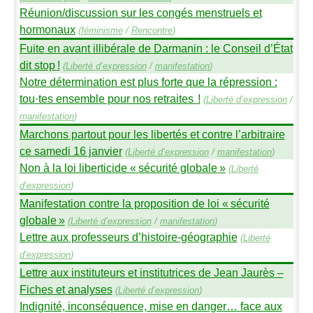
Réunion/discussion sur les congés menstruels et
hormonaux
(
féminisme
/
Rencontre
)
Fuite en avant illibérale de Darmanin : le Conseil d’État
dit stop
!
(
Liberté d’expression
/
manifestation
)
Notre détermination est plus forte que la répression :
tou
·
tes ensemble pour nos retraites
!
(
Liberté d’expression
/
manifestation
)
Marchons partout pour les libertés et contre l’arbitraire
ce samedi 16 janvier
(
Liberté d’expression
/
manifestation
)
Non à la loi liberticide «
sécurité globale
»
(
Liberté
d’expression
)
Manifestation contre la proposition de loi «
sécurité
globale
»
(
Liberté d’expression
/
manifestation
)
Lettre aux professeurs d’histoire-géographie
(
Liberté
d’expression
)
Lettre aux instituteurs et institutrices de Jean Jaurès –
Fiches et analyses
(
Liberté d’expression
)
Indignité, inconséquence, mise en danger… face aux