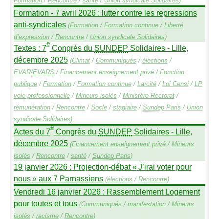
Formation
/
Rencontre
/
santé
/
Union syndicale Solidaires
)
Formation - 7 avril 2026 : lutter contre les repressions
anti-syndicales
(
Formation
/
Formation continue
/
Liberté
d’expression
/
Rencontre
/
Union syndicale Solidaires
)
e
Textes : 7
Congrès du
SUNDEP
Solidaires - Lille,
décembre 2025
(
Climat
/
Communiqués
/
élections
/
EVAR
/
EVARS
/
Financement enseignement privé
/
Fonction
publique
/
Formation
/
Formation continue
/
Laïcité
/
Loi Censi
/
LP
voie professionnelle
/
Mineurs isolés
/
Ministère-Rectorat
/
rémunération
/
Rencontre
/
Socle
/
stagiaire
/
Sundep
Paris
/
Union
syndicale Solidaires
)
e
Actes du 7
Congrès du
SUNDEP
Solidaires - Lille,
décembre 2025
(
Financement enseignement privé
/
Mineurs
isolés
/
Rencontre
/
santé
/
Sundep
Paris
)
19 janvier 2026 : Projection-débat «
J’irai voter pour
nous
» aux 7 Parnassiens
(
élections
/
Rencontre
)
Vendredi 16 janvier 2026 : Rassemblement Logement
pour toutes et tous
(
Communiqués
/
manifestation
/
Mineurs
isolés
/
racisme
/
Rencontre
)