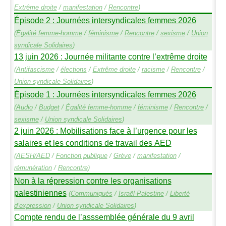
Extrême droite
/
manifestation
/
Rencontre
)
Épisode 2 : Journées intersyndicales femmes 2026
(
Égalité femme-homme
/
féminisme
/
Rencontre
/
sexisme
/
Union
syndicale Solidaires
)
13 juin 2026 : Journée militante contre l’extrême droite
(
Antifascisme
/
élections
/
Extrême droite
/
racisme
/
Rencontre
/
Union syndicale Solidaires
)
Épisode 1 : Journées intersyndicales femmes 2026
(
Audio
/
Budget
/
Égalité femme-homme
/
féminisme
/
Rencontre
/
sexisme
/
Union syndicale Solidaires
)
2 juin 2026 : Mobilisations face à l’urgence pour les
salaires et les conditions de travail des
AED
(
AESH
/
AED
/
Fonction publique
/
Grève
/
manifestation
/
rémunération
/
Rencontre
)
Non à la répression contre les organisations
palestiniennes
(
Communiqués
/
Israël-Palestine
/
Liberté
d’expression
/
Union syndicale Solidaires
)
Compte rendu de l’asssemblée générale du 9 avril