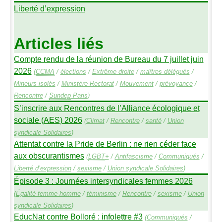
Liberté d’expression
Articles liés
Compte rendu de la réunion de Bureau du 7 juillet juin
2026
(
CCMA
/
élections
/
Extrême droite
/
maîtres délégués
/
Mineurs isolés
/
Ministère-Rectorat
/
Mouvement
/
prévoyance
/
Rencontre
/
Sundep
Paris
)
S’inscrire aux Rencontres de l’Alliance écologique et
sociale (
AES
) 2026
(
Climat
/
Rencontre
/
santé
/
Union
syndicale Solidaires
)
Attentat contre la Pride de Berlin : ne rien céder face
aux obscurantismes
(
LGBT
+
/
Antifascisme
/
Communiqués
/
Liberté d’expression
/
sexisme
/
Union syndicale Solidaires
)
Épisode 3 : Journées intersyndicales femmes 2026
(
Égalité femme-homme
/
féminisme
/
Rencontre
/
sexisme
/
Union
syndicale Solidaires
)
EducNat contre Bolloré : infolettre #3
(
Communiqués
/