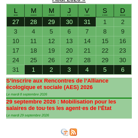
L
M
M
J
V
S
D
27
28
29
30
31
1
2
3
4
5
6
7
8
9
10
11
12
13
14
15
16
17
18
19
20
21
22
23
24
25
26
27
28
29
30
31
1
2
3
4
5
6
S’inscrire aux Rencontres de l’Alliance
écologique et sociale (
AES
) 2026
Le mardi 8 septembre 2026
29 septembre 2026 : Mobilisation pour les
salaires de tou
·
tes les agent
·
es de l’État
Le mardi 29 septembre 2026