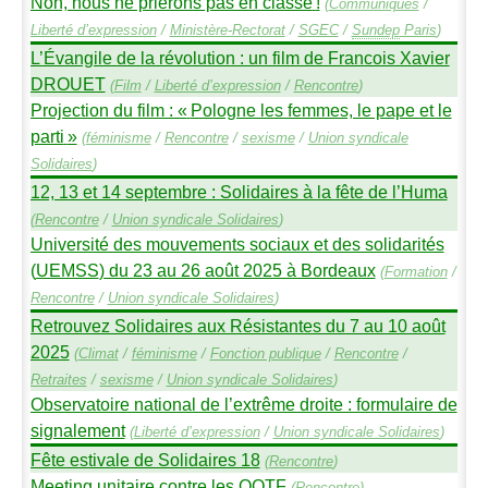
Non, nous ne prierons pas en classe
!
(
Communiqués
/
Liberté d’expression
/
Ministère-Rectorat
/
SGEC
/
Sundep
Paris
)
L’Évangile de la révolution : un film de Francois Xavier
DROUET
(
Film
/
Liberté d’expression
/
Rencontre
)
Projection du film : «
Pologne les femmes, le pape et le
parti
»
(
féminisme
/
Rencontre
/
sexisme
/
Union syndicale
Solidaires
)
12, 13 et 14 septembre : Solidaires à la fête de l’Huma
(
Rencontre
/
Union syndicale Solidaires
)
Université des mouvements sociaux et des solidarités
(
UEMSS
) du 23 au 26 août 2025 à Bordeaux
(
Formation
/
Rencontre
/
Union syndicale Solidaires
)
Retrouvez Solidaires aux Résistantes du 7 au 10 août
2025
(
Climat
/
féminisme
/
Fonction publique
/
Rencontre
/
Retraites
/
sexisme
/
Union syndicale Solidaires
)
Observatoire national de l’extrême droite : formulaire de
signalement
(
Liberté d’expression
/
Union syndicale Solidaires
)
Fête estivale de Solidaires 18
(
Rencontre
)
Meeting unitaire contre les
OQTF
(
Rencontre
)