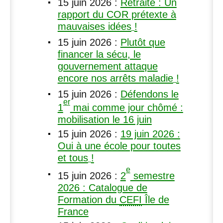
15 juin 2026
:
Retraite : Un
rapport du
COR
prétexte à
mauvaises idées
!
15 juin 2026
:
Plutôt que
financer la sécu, le
gouvernement attaque
encore nos arrêts maladie
!
15 juin 2026
:
Défendons le
er
1
mai comme jour chômé :
mobilisation le 16 juin
15 juin 2026
:
19 juin 2026 :
Oui à une école pour toutes
et tous
!
e
15 juin 2026
:
2
semestre
2026 : Catalogue de
Formation du
CEFI
Île de
France