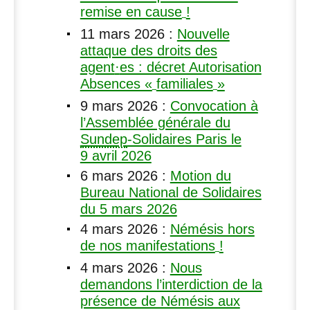
remise en cause
!
11 mars 2026
:
Nouvelle
attaque des droits des
agent
·
es : décret Autorisation
Absences «
familiales
»
9 mars 2026
:
Convocation à
l’Assemblée générale du
Sundep
-Solidaires Paris le
9 avril 2026
6 mars 2026
:
Motion du
Bureau National de Solidaires
du 5 mars 2026
4 mars 2026
:
Némésis hors
de nos manifestations
!
4 mars 2026
:
Nous
demandons l’interdiction de la
présence de Némésis aux