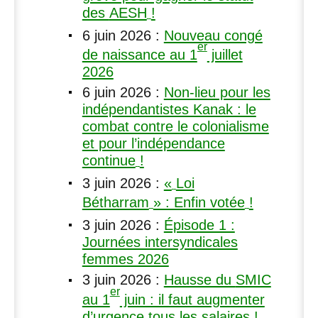
des
AESH
!
6 juin 2026
:
Nouveau congé
er
de naissance au 1
juillet
2026
6 juin 2026
:
Non-lieu pour les
indépendantistes Kanak : le
combat contre le colonialisme
et pour l’indépendance
continue
!
3 juin 2026
:
«
Loi
Bétharram
» : Enfin votée
!
3 juin 2026
:
Épisode 1 :
Journées intersyndicales
femmes 2026
3 juin 2026
:
Hausse du
SMIC
er
au 1
juin : il faut augmenter
d’urgence tous les salaires
!