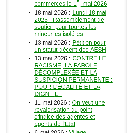
er
commerces le 1
mai 2026
18 mai 2026
:
Lundi 18 mai
2026 : Rassemblement de
soutien pour tou
·
tes les
mineur
·
es isolé
·
es
13 mai 2026
:
Pétition pour
un statut décent des
AESH
13 mai 2026
:
CONTRE
LE
RACISME
,
LA
PAROLE
DÉ
COMPLEX
ÉE
ET
LA
SUSPICION
PERMANENTE
:
POUR
L’É
GALIT
É
ET
LA
DIGNIT
É :
11 mai 2026
:
On veut une
revalorisation du point
d’indice des agentes et
agents de l’État
6 mai 2026
:
Village