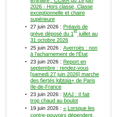
liminaire :
CCMA
du 19 juin
2026 - Hors classe, Classe
exceptionnelle et chaire
supérieure
27 juin 2026
:
Préavis de
er
grève déposé du 1
juillet au
31 octobre 2026
25 juin 2026
:
Averroès : non
à l’acharnement de l’État
23 juin 2026
:
Report en
septembre : rendez-vous
[samedi 27 juin 2026] marche
des fiertés
lgbtqia
+ de Paris
Ile-de-France
23 juin 2026
:
MAJ
: Il fait
trop chaud au boulot
19 juin 2026
:
«
Lorsque les
contre-pouvoirs dépendent,