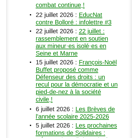
combat continue
!
22 juillet 2026
:
EducNat
contre Bolloré : infolettre #3
22 juillet 2026
:
22 juillet :
rassemblement en soutien
aux mineur
·
es isolé
·
es en
Seine et Marne
15 juillet 2026
:
François-Noël
Buffet proposé comme
Défenseur des droits : un
recul pour la démocratie et un
pied-de-nez à la société
civile
!
6 juillet 2026
:
Les Brèves de
l’année scolaire 2025-2026
5 juillet 2026
:
Les prochaines
formations de Solidaires :