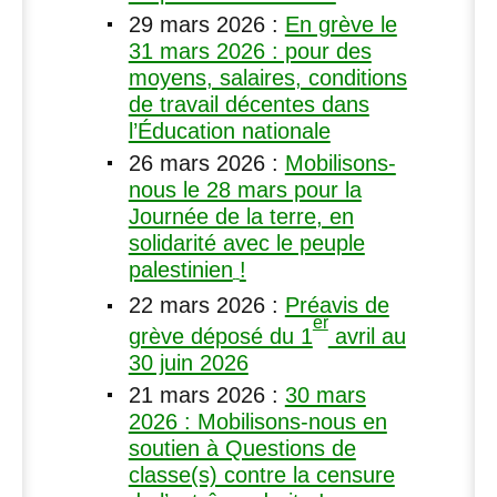
29 mars 2026
:
En grève le
31 mars 2026 : pour des
moyens, salaires, conditions
de travail décentes dans
l’Éducation nationale
26 mars 2026
:
Mobilisons-
nous le 28 mars pour la
Journée de la terre, en
solidarité avec le peuple
palestinien
!
22 mars 2026
:
Préavis de
er
grève déposé du 1
avril au
30 juin 2026
21 mars 2026
:
30 mars
2026 : Mobilisons-nous en
soutien à Questions de
classe(s) contre la censure