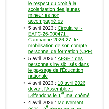
le respect du droit à la
scolarisation des jeunes
mineur
·
es non
accompagné
·
es
5 avril 2026
:
Circulaire I-
EAFC
-26-000471 :
Campagne 2026-27 de
mobilisation de son compte
personnel de formation (
CPF
)
5 avril 2026
:
AESH
: des
personnels invisibilisés dans
le paysage de l’Éducation
nationale
4 avril 2026
:
10 avril 2026
devant l’Assemblée :
er
Défendons le 1
mai chômé
4 avril 2026
:
Mouvement
e