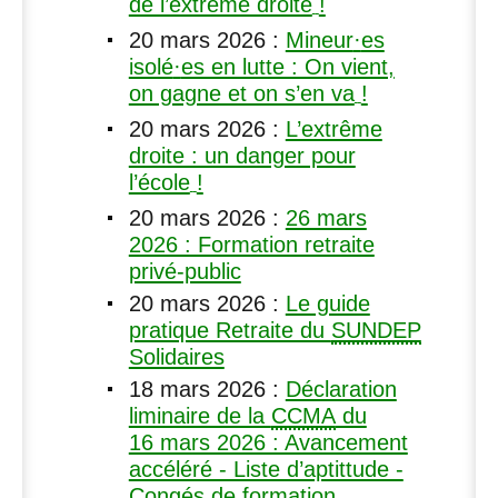
de l’extrême droite
!
20 mars 2026
:
Mineur
·
es
isolé
·
es en lutte : On vient,
on gagne et on s’en va
!
20 mars 2026
:
L’extrême
droite : un danger pour
l’école
!
20 mars 2026
:
26 mars
2026 : Formation retraite
privé-public
20 mars 2026
:
Le guide
pratique Retraite du
SUNDEP
Solidaires
18 mars 2026
:
Déclaration
liminaire de la
CCMA
du
16 mars 2026 : Avancement
accéléré - Liste d’aptittude -
Congés de formation