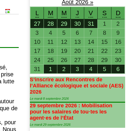
Août
2026
»
L
M
M
J
V
S
D
27
28
29
30
31
1
2
3
4
5
6
7
8
9
10
11
12
13
14
15
16
17
18
19
20
21
22
23
24
25
26
27
28
29
30
sé,
31
1
2
3
4
5
6
 prise
S’inscrire aux Rencontres de
 lutte
l’Alliance écologique et sociale (
AES
)
2026
Le mardi 8 septembre 2026
autour
29 septembre 2026 : Mobilisation
 que de
pour les salaires de tou
·
tes les
agent
·
es de l’État
s, pour
Le mardi 29 septembre 2026
 … Nous