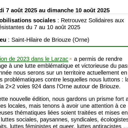
di 7 août 2025 au dimanche 10 août 2025
obilisations sociales
:
Retrouvez Solidaires aux
sistantes du 7 au 10 août 2025
ieu
: Saint-Hilaire de Briouze (Orne)
ition de 2023 dans le Larzac
a permis de rendre
e à une lutte emblématique et victorieuse du pas
nnée nous serons sur un territoire actuellement en
s problématiques contre lesquelles nous luttons : la
la 2×2 voies 924 dans l’Orne autour de Briouze.
tte nouvelle édition, nous gardons un prisme fort 
tes locales, mais tenons à avoir une attention à ce
ses thématiques liées soient traitées et mises en
 luttes sociales, paysannes, syndicales, écologiste
its, luttes féministes et queer, luttes antiracistes