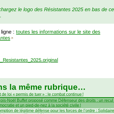
chargez le logo des Résistantes 2025 en bas de ce
.
 ligne :
toutes les informations sur le site des
antes
ns la même rubrique…
 de loi «
permis de tuer
» : le combat continue
!
ois-Noël Buffet proposé comme Défenseur des droits : un recul
mocratie et un pied-de-nez à la société civile
!
mption de légitime défense pour les forces de l’ordre : Solidair