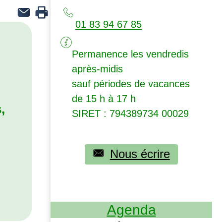
01 83 94 67 85
Permanence les vendredis
après-midis
sauf périodes de vacances
de 15 h à 17 h
,
SIRET
: 794389734 00029
Nous écrire
Agenda