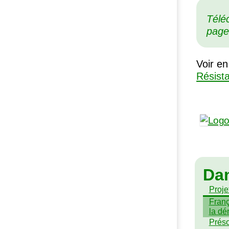
Télé
page
Voir en
Résist
Da
Projet
Franç
la dé
Préso