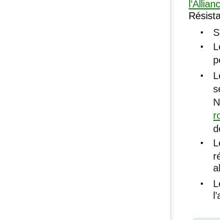
l’Allia
Résista
S
L
p
L
s
N
r
d
L
r
a
L
l