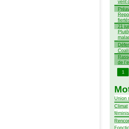
vent 
Préav
Repor
fiert
21 ju
Plutô
mala
Défen
Coali
Rasse
de l’
1
Mot
Union 
Climat
fémini
Rencon
Foncti