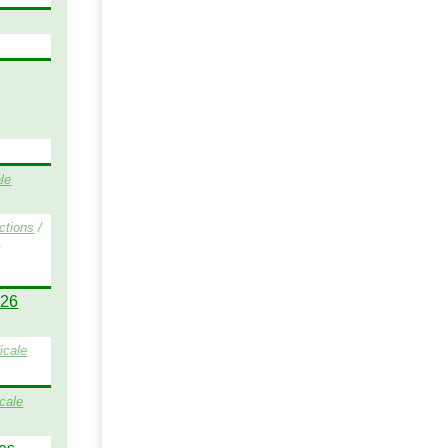
le
ctions
/
/
026
icale
cale