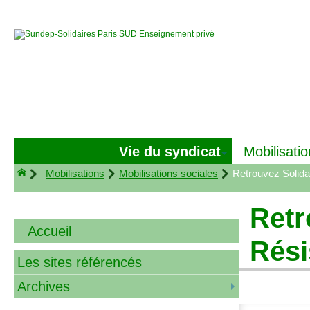
Vie du syndicat
Mobilisatio
Mobilisations
Mobilisations sociales
Retrouvez Solida
Retr
Accueil
Rési
Les sites référencés
Archives