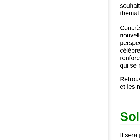
souhait
thémat
Concrèt
nouvell
perspec
célébre
renforc
qui se
Retro
et les 
Sol
Il sera