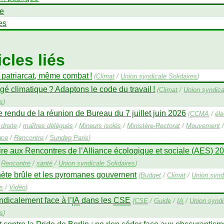
e
es
icles liés
, patriarcat, même combat
!
(
Climat
/
Union syndicale Solidaires
)
gé climatique
? Adaptons le code du travail
!
(
Climat
/
Union syndica
es
)
rendu de la réunion de Bureau du 7 juillet juin 2026
(
CCMA
/
éle
droite
/
maîtres délégués
/
Mineurs isolés
/
Ministère-Rectorat
/
Mouvement
nce
/
Rencontre
/
Sundep
Paris
)
ire aux Rencontres de l’Alliance écologique et sociale (
AES
) 2
/
Rencontre
/
santé
/
Union syndicale Solidaires
)
nète brûle et les pyromanes gouvernent
(
Budget
/
Climat
/
Union synd
es
/
Vidéo
)
ndicalement face à l’
IA
dans les
CSE
(
CSE
/
Guide
/
IA
/
Union syndi
es
)