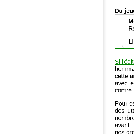
Du jeu
M
Ré
L
Si l’éd
hommag
cette a
avec le
contre 
Pour ce
des lut
nombreu
avant :
nos dro