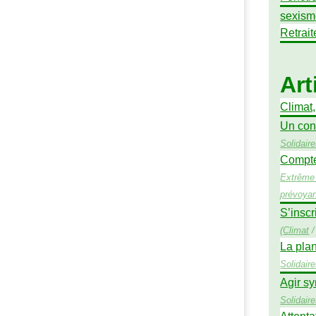
sexism
Retrait
Art
Climat
Un con
Solidair
Compte 
Extrême 
prévoya
S’inscr
(
Climat
La pla
Solidair
Agir sy
Solidair