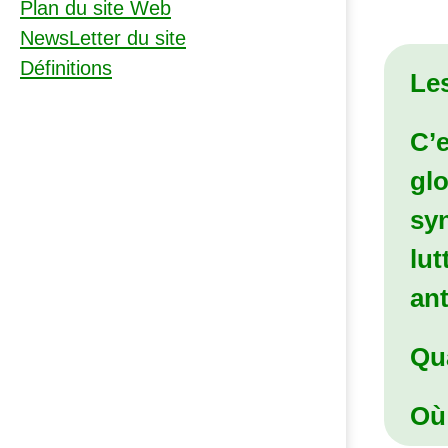
Plan du site Web
NewsLetter du site
Définitions
Les
C’
glo
syn
lut
an
Qu
Où