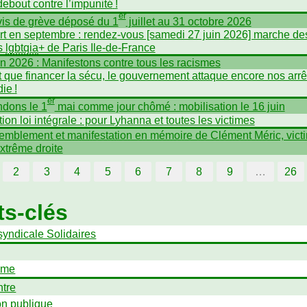
debout contre l’impunité
!
er
is de grève déposé du 1
juillet au 31 octobre 2026
t en septembre : rendez-vous [samedi 27 juin 2026] marche de
és
lgbtqia
+ de Paris Ile-de-France
in 2026 : Manifestons contre tous les racismes
t que financer la sécu, le gouvernement attaque encore nos arrê
die
!
er
dons le 1
mai comme jour chômé : mobilisation le 16 juin
tion loi intégrale : pour Lyhanna et toutes les victimes
mblement et manifestation en mémoire de Clément Méric, vict
extrême droite
2
3
4
5
6
7
8
9
…
26
s-clés
syndicale Solidaires
sme
tre
on publique