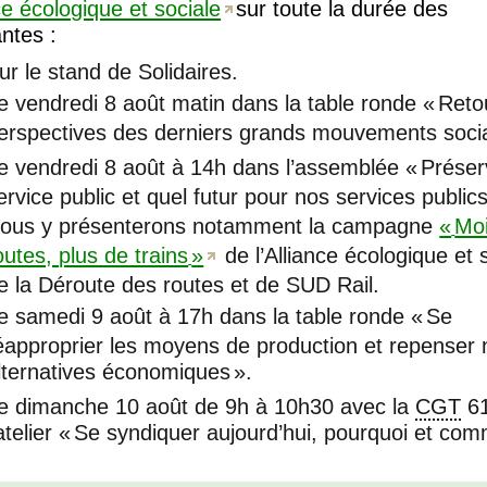
nce écologique et sociale
sur toute la durée des
ntes :
ur le stand de Solidaires.
e vendredi 8 août matin dans la table ronde «
Reto
erspectives des derniers grands mouvements soci
e vendredi 8 août à 14h dans l’assemblée «
Préser
ervice public et quel futur pour nos services public
ous y présenterons notamment la campagne
«
Mo
outes, plus de trains
»
de l’Alliance écologique et 
e la Déroute des routes et de
SUD
Rail.
e samedi 9 août à 17h dans la table ronde «
Se
éapproprier les moyens de production et repenser 
lternatives économiques
».
e dimanche 10 août de 9h à 10h30 avec la
CGT
61
’atelier «
Se syndiquer aujourd’hui, pourquoi et co