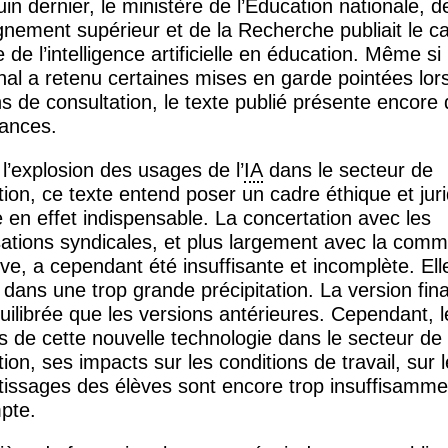
uin dernier, le ministère de l’Éducation nationale, d
gnement supérieur et de la Recherche publiait le c
 de l’intelligence artificielle en éducation. Même si 
inal a retenu certaines mises en garde pointées lor
ns de consultation, le texte publié présente encore
sances.
 l’explosion des usages de l’
IA
dans le secteur de
ation, ce texte entend poser un cadre éthique et jur
en effet indispensable. La concertation avec les
ations syndicales, et plus largement avec la comm
ive, a cependant été insuffisante et incomplète. Ell
e dans une trop grande précipitation. La version fina
quilibrée que les versions antérieures. Cependant, 
 de cette nouvelle technologie dans le secteur de
ation, ses impacts sur les conditions de travail, sur 
issages des élèves sont encore trop insuffisamme
pte.