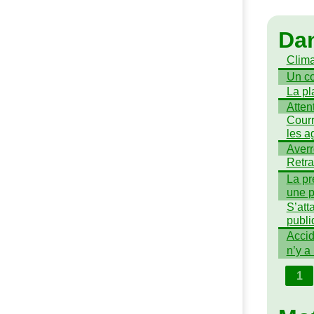
Da
Clima
Un co
La pl
Atten
Courr
les a
Averr
Retra
La pr
une p
S’att
publi
Accid
n’y a 
1