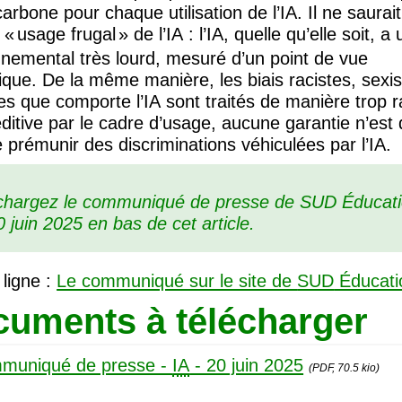
carbone pour chaque utilisation de l’
IA
. Il ne saurait
’ «
usage frugal
» de l’
IA
: l’
IA
, quelle qu’elle soit, a 
nemental très lourd, mesuré d’un point de vue
fique. De la même manière, les biais racistes, sexis
tes que comporte l’
IA
sont traités de manière trop 
́ditive par le cadre d’usage, aucune garantie n’est
 prémunir des discriminations véhiculées par l’
IA
.
chargez le communiqué de presse de
SUD
Éducat
 juin 2025 en bas de cet article.
 ligne :
Le communiqué sur le site de
SUD
Éducati
uments à télécharger
muniqué de presse -
IA
- 20 juin 2025
(PDF, 70.5 kio)