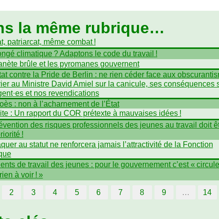
ns la même rubrique…
t, patriarcat, même combat
!
ngé climatique
? Adaptons le code du travail
!
anète brûle et les pyromanes gouvernent
tat contre la Pride de Berlin : ne rien céder face aux obscuranti
ier au Ministre David Amiel sur la canicule, ses conséquences 
gent
·
es et nos revendications
oès : non à l’acharnement de l’État
ite : Un rapport du
COR
prétexte à mauvaises idées
!
évention des risques professionnels des jeunes au travail doit ê
riorité
!
aquer au statut ne renforcera jamais l’attractivité de la Fonction
que
ents de travail des jeunes : pour le gouvernement c’est «
circule
rien à voir
!
»
2
3
4
5
6
7
8
9
…
14