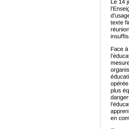
Le 14 j
l’Ensei
d’usage
texte f
réunio
insuffi
Face à
l’éduc
mesure 
organis
éducat
opéré
plus é
dangers
l’éduc
apprent
en com