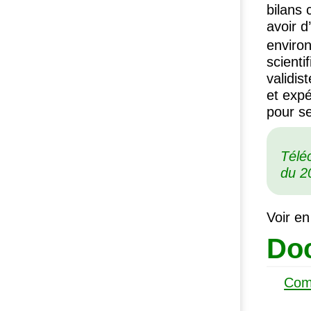
bilans 
avoir d
environ
scienti
validis
et expe
pour se
Télé
du 20
Voir en
Doc
Com