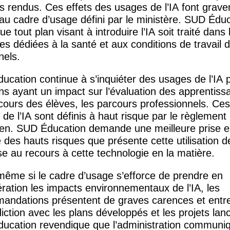
s rendus. Ces effets des usages de l’
IA
font grav
 au cadre d’usage défini par le ministère.
SUD
Éduc
ue tout plan visant à introduire l’
IA
soit traité dans 
es dédiées à la santé et aux conditions de travail 
nels.
ucation continue à s’inquiéter des usages de l’
IA
p
ons ayant un impact sur l’évaluation des apprentiss
cours des élèves, les parcours professionnels. Ce
de l’
IA
sont définis à haut risque par le règlement
́en.
SUD
Éducation demande une meilleure prise 
des hauts risques que présente cette utilisation de
e au recours à cette technologie en la matière.
même si le cadre d’usage s’efforce de prendre en
́ration les impacts environnementaux de l’
IA
, les
andations présentent de graves carences et entr
iction avec les plans développés et les projets lanc
ucation revendique que l’administration communi