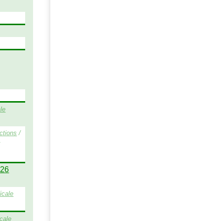
le
ctions
/
/
026
icale
cale