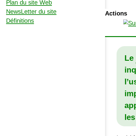
Plan du site Web
NewsLetter du site
Actions
Définitions
Le
in
l’u
imp
app
les