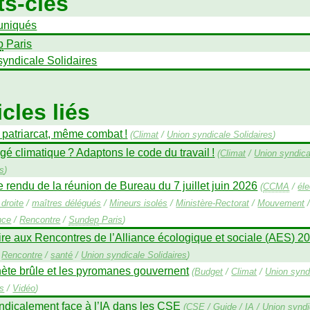
s-clés
niqués
p
Paris
syndicale Solidaires
icles liés
, patriarcat, même combat
!
(
Climat
/
Union syndicale Solidaires
)
gé climatique
? Adaptons le code du travail
!
(
Climat
/
Union syndica
es
)
rendu de la réunion de Bureau du 7 juillet juin 2026
(
CCMA
/
éle
droite
/
maîtres délégués
/
Mineurs isolés
/
Ministère-Rectorat
/
Mouvement
nce
/
Rencontre
/
Sundep
Paris
)
ire aux Rencontres de l’Alliance écologique et sociale (
AES
) 2
/
Rencontre
/
santé
/
Union syndicale Solidaires
)
nète brûle et les pyromanes gouvernent
(
Budget
/
Climat
/
Union synd
es
/
Vidéo
)
ndicalement face à l’
IA
dans les
CSE
(
CSE
/
Guide
/
IA
/
Union syndi