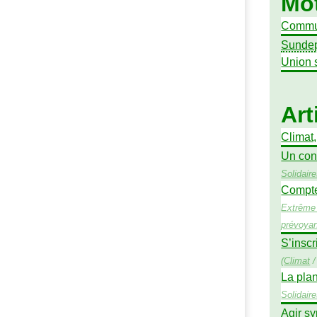
Mot
Commu
Sunde
Union 
Art
Climat
Un con
Solidair
Compte 
Extrême 
prévoya
S’inscr
(
Climat
La pla
Solidair
Agir sy