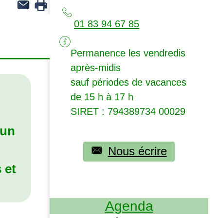
01 83 94 67 85
Permanence les vendredis
après-midis
sauf périodes de vacances
de 15 h à 17 h
SIRET
: 794389734 00029
 un
Nous écrire
 et
Agenda