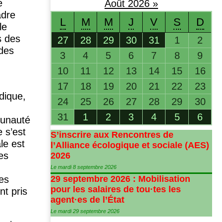
e
Août
2026
»
adre
L
M
M
J
V
S
D
le
s des
27
28
29
30
31
1
2
 des
3
4
5
6
7
8
9
10
11
12
13
14
15
16
17
18
19
20
21
22
23
idique,
24
25
26
27
28
29
30
31
1
2
3
4
5
6
unauté
e s’est
S’inscrire aux Rencontres de
le est
l’Alliance écologique et sociale (
AES
)
les
2026
Le mardi 8 septembre 2026
les
29 septembre 2026 : Mobilisation
pour les salaires de tou
·
tes les
nt pris
agent
·
es de l’État
Le mardi 29 septembre 2026