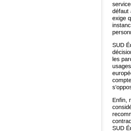
service
défaut
exige q
instanc
person
SUD
Éd
décisi
les par
usages 
europe
compte 
s’oppos
Enfin, 
conside
recomm
contrad
SUD
Éd