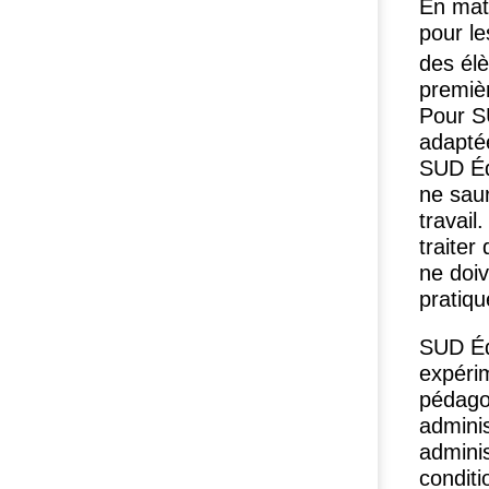
En mati
pour le
des él
premie
Pour
S
adapté
SUD
Éd
ne sau
travail
traiter
ne doiv
pratiqu
SUD
Éd
expérim
pédago
adminis
adminis
conditi