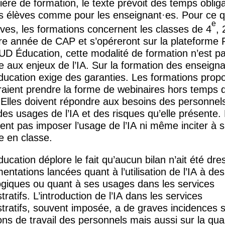
ère de formation, le texte prévoit des temps oblig
s élèves comme pour les enseignant
·
es. Pour ce q
e
èves, les formations concernent les classes de 4
, 
̀re année de
CAP
et s’opéreront sur la plateforme 
UD
Éducation, cette modalité de formation n’est p
e aux enjeux de l’
IA
. Sur la formation des enseign
ucation exige des garanties. Les formations propo
raient prendre la forme de webinaires hors temps 
. Elles doivent répondre aux besoins des personnel
 des usages de l’
IA
et des risques qu’elle présente. 
ent pas imposer l’usage de l’
IA
ni même inciter à 
e en classe.
ucation déplore le fait qu’aucun bilan n’ait été dre
entations lancées quant à l’utilisation de l’
IA
à des
giques ou quant à ses usages dans les services
tratifs. L’introduction de l’
IA
dans les services
tratifs, souvent imposée, a de graves incidences s
ons de travail des personnels mais aussi sur la qual