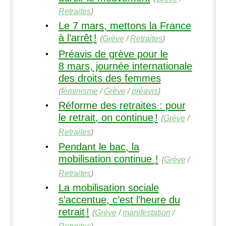
Retraites
)
Le 7 mars, mettons la France
à l’arrêt
!
(
Grève
/
Retraites
)
Préavis de grève pour le
8 mars, journée internationale
des droits des femmes
(
féminisme
/
Grève
/
préavis
)
Réforme des retraites : pour
le retrait, on continue
!
(
Grève
/
Retraites
)
Pendant le bac, la
mobilisation continue
!
(
Grève
/
Retraites
)
La mobilisation sociale
s’accentue, c’est l’heure du
retrait
!
(
Grève
/
manifestation
/
Retraites
)