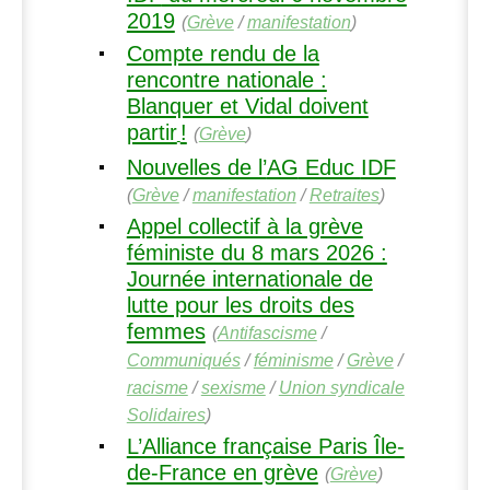
2019
(
Grève
/
manifestation
)
Compte rendu de la
rencontre nationale :
Blanquer et Vidal doivent
partir
!
(
Grève
)
Nouvelles de l’
AG
Educ
IDF
(
Grève
/
manifestation
/
Retraites
)
Appel collectif à la grève
féministe du 8 mars 2026 :
Journée internationale de
lutte pour les droits des
femmes
(
Antifascisme
/
Communiqués
/
féminisme
/
Grève
/
racisme
/
sexisme
/
Union syndicale
Solidaires
)
L’Alliance française Paris Île-
de-France en grève
(
Grève
)