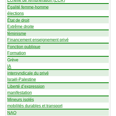
Échelle de rémunération (
ECR
)
Égalité femme-homme
élections
État de droit
Extrême droite
féminisme
Financement enseignement privé
Fonction publique
Formation
Grève
IA
intersyndicale du privé
Israël-Palestine
Liberté d’expression
manifestation
Mineurs isolés
mobilités durables et transport
NAO