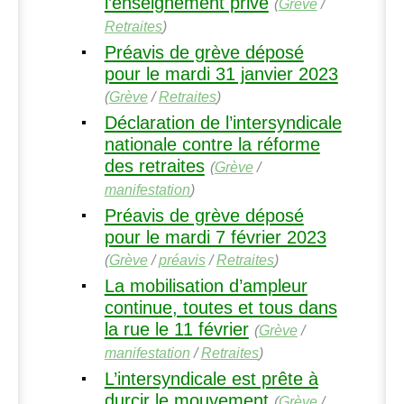
l’enseignement privé
(
Grève
/
Retraites
)
Préavis de grève déposé
pour le mardi 31 janvier 2023
(
Grève
/
Retraites
)
Déclaration de l’intersyndicale
nationale contre la réforme
des retraites
(
Grève
/
manifestation
)
Préavis de grève déposé
pour le mardi 7 février 2023
(
Grève
/
préavis
/
Retraites
)
La mobilisation d’ampleur
continue, toutes et tous dans
la rue le 11 février
(
Grève
/
manifestation
/
Retraites
)
L’intersyndicale est prête à
durcir le mouvement
(
Grève
/