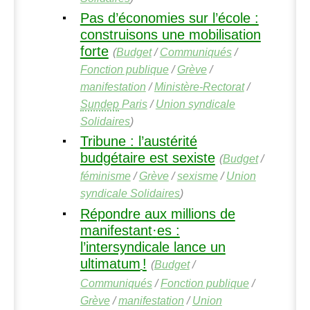
Pas d’économies sur l’école :
construisons une mobilisation
forte
(
Budget
/
Communiqués
/
Fonction publique
/
Grève
/
manifestation
/
Ministère-Rectorat
/
Sundep
Paris
/
Union syndicale
Solidaires
)
Tribune : l’austérité
budgétaire est sexiste
(
Budget
/
féminisme
/
Grève
/
sexisme
/
Union
syndicale Solidaires
)
Répondre aux millions de
manifestant
·
es :
l’intersyndicale lance un
ultimatum
!
(
Budget
/
Communiqués
/
Fonction publique
/
Grève
/
manifestation
/
Union