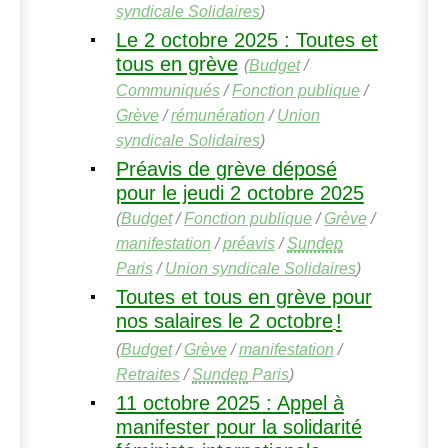
syndicale Solidaires
)
Le 2 octobre 2025 : Toutes et
tous en grève
(
Budget
/
Communiqués
/
Fonction publique
/
Grève
/
rémunération
/
Union
syndicale Solidaires
)
Préavis de grève déposé
pour le jeudi 2 octobre 2025
(
Budget
/
Fonction publique
/
Grève
/
manifestation
/
préavis
/
Sundep
Paris
/
Union syndicale Solidaires
)
Toutes et tous en grève pour
nos salaires le 2 octobre
!
(
Budget
/
Grève
/
manifestation
/
Retraites
/
Sundep
Paris
)
11 octobre 2025 : Appel à
manifester pour la solidarité