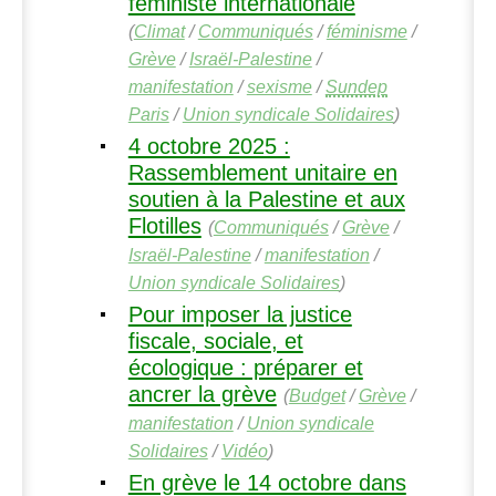
féministe internationale
(
Climat
/
Communiqués
/
féminisme
/
Grève
/
Israël-Palestine
/
manifestation
/
sexisme
/
Sundep
Paris
/
Union syndicale Solidaires
)
4 octobre 2025 :
Rassemblement unitaire en
soutien à la Palestine et aux
Flotilles
(
Communiqués
/
Grève
/
Israël-Palestine
/
manifestation
/
Union syndicale Solidaires
)
Pour imposer la justice
fiscale, sociale, et
écologique : préparer et
ancrer la grève
(
Budget
/
Grève
/
manifestation
/
Union syndicale
Solidaires
/
Vidéo
)
En grève le 14 octobre dans