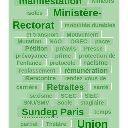
manifestation
Mineurs
1287/1429
Ministère-
isolés
80/1429
Rectorat
mobilités durables
61/1429
46/1429
et transport
Mouvement
5/1429
96/1429
109/1429
478/1429
Mutation
NAO
OGEC
pacte
153/1429
22/1429
139/1429
Pétition
préavis
Presse
123/1429
61/1429
prévoyance
prime
protection de
6/1429
356/1429
103/1429
racisme
l’enfance
protocole
632/1429
453/1429
rémunération
reclassement
158/1429
Rencontre
rendez-vous de
911/1429
216/1429
222/1429
Retraites
carrière
santé
13/1429
57/1429
138/1429
sexisme
SGEC
SIEC
14/1429
103/1429
1189/1429
SNU
/
SMV
Socle
stagiaire
6/1429
Sundep
Paris
temps
35/1429
1429/1429
Union
partiel
Théâtre