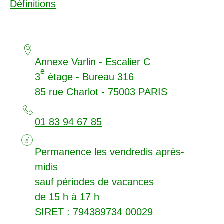
Définitions
Annexe Varlin - Escalier C
e
3
étage - Bureau 316
85 rue Charlot - 75003
PARIS
01 83 94 67 85
Permanence les vendredis après-
midis
sauf périodes de vacances
de 15 h à 17 h
SIRET
: 794389734 00029