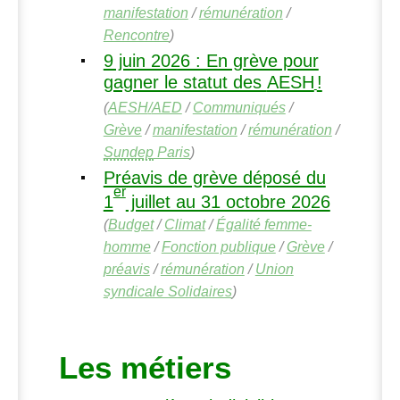
manifestation
/
rémunération
/
Rencontre
)
9 juin 2026 : En grève pour
gagner le statut des
AESH
!
(
AESH
/
AED
/
Communiqués
/
Grève
/
manifestation
/
rémunération
/
Sundep
Paris
)
Préavis de grève déposé du
er
1
juillet au 31 octobre 2026
(
Budget
/
Climat
/
Égalité femme-
homme
/
Fonction publique
/
Grève
/
préavis
/
rémunération
/
Union
syndicale Solidaires
)
Les métiers