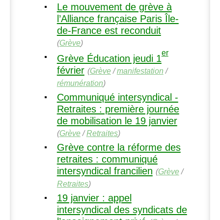
Le mouvement de grève à
l’Alliance française Paris Île-
de-France est reconduit
(
Grève
)
er
Grève Éducation jeudi 1
février
(
Grève
/
manifestation
/
rémunération
)
Communiqué intersyndical -
Retraites : première journée
de mobilisation le 19 janvier
(
Grève
/
Retraites
)
Grève contre la réforme des
retraites : communiqué
intersyndical francilien
(
Grève
/
Retraites
)
19 janvier : appel
intersyndical des syndicats de