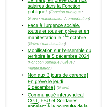
19 mars, en grève pour nos
salaires dans la Fonction
publique
!
(
Fonction publique
/
Grève
/
manifestation
/
rémunération
)
Face à l’urgence sociale,
toutes et tous en grève et en
er
manifestation le 1
octobre
(
Grève
/
manifestation
)
Mobilisation sur l’ensemble du
territoire le 5 décembre 2024
(
Fonction publique
/
Grève
/
manifestation
)
Non aux 3 jours de carence
!
En grève le jeudi
5 décembre
!
(
Grève
)
Communiqué intersyndical
CGT
,
FSU
et Solidaires
appelant à la poursuite de la