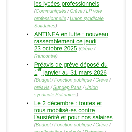
les lycées professionnels
(
Communiqués
/
Grève
/
LP
voie
professionnelle
/
Union syndicale
Solidaires
)
ANTINEA
en lutte : nouveau
rassemblement ce jeudi
23 octobre 2025
(
Grève
/
Rencontre
)
Préavis de grève déposé du
er
1
janvier au 31 mars 2026
(
Budget
/
Fonction publique
/
Grève
/
préavis
/
Sundep
Paris
/
Union
syndicale Solidaires
)
Le 2 décembre : toutes et
tous mobilisé
·
es contre
l’austérité et pour nos salaires
(
Budget
/
Fonction publique
/
Grève
/