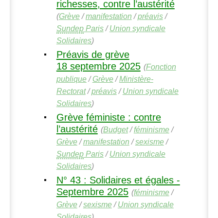
richesses, contre l’austérité
(
Grève
/
manifestation
/
préavis
/
Sundep
Paris
/
Union syndicale
Solidaires
)
Préavis de grève
18 septembre 2025
(
Fonction
publique
/
Grève
/
Ministère-
Rectorat
/
préavis
/
Union syndicale
Solidaires
)
Grève féministe : contre
l’austérité
(
Budget
/
féminisme
/
Grève
/
manifestation
/
sexisme
/
Sundep
Paris
/
Union syndicale
Solidaires
)
N° 43 : Solidaires et égales -
Septembre 2025
(
féminisme
/
Grève
/
sexisme
/
Union syndicale
Solidaires
)