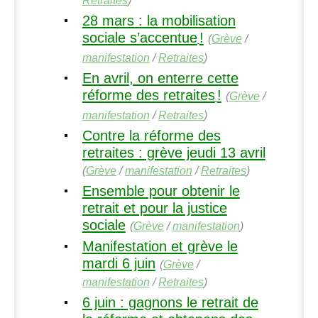
28 mars : la mobilisation
sociale s’accentue
!
(
Grève
/
manifestation
/
Retraites
)
En avril, on enterre cette
réforme des retraites
!
(
Grève
/
manifestation
/
Retraites
)
Contre la réforme des
retraites : grève jeudi 13 avril
(
Grève
/
manifestation
/
Retraites
)
Ensemble pour obtenir le
retrait et pour la justice
sociale
(
Grève
/
manifestation
)
Manifestation et grève le
mardi 6 juin
(
Grève
/
manifestation
/
Retraites
)
6 juin : gagnons le retrait de