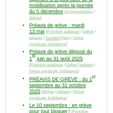
mobilisation après la journée
du 5 décembre
(
Communiqués
/
Grève
)
Préavis de grève : mardi
13 mai
(
Fonction publique
/
Grève
/
préavis
/
Sundep
Paris
/
Union
syndicale Solidaires
)
Préavis de grève déposé du
er
1
juin au 31 août 2025
(
Fonction publique
/
Grève
/
préavis
/
Union syndicale Solidaires
)
er
PR
É
AVIS
DE
GR
È
VE
: du 1
septembre au 31 octobre
2025
(
Grève
/
préavis
/
Union
syndicale Solidaires
)
Le 10 septembre : en grève
pour tout bloquer
!
(
Fonction