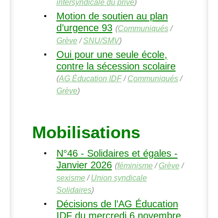
intersyndicale du privé
)
Motion de soutien au plan
d’urgence 93
(
Communiqués
/
Grève
/
SNU
/
SMV
)
Oui pour une seule école,
contre la sécession scolaire
(
AG
Éducation
IDF
/
Communiqués
/
Grève
)
Mobilisations
N°46 - Solidaires et égales -
Janvier 2026
(
féminisme
/
Grève
/
sexisme
/
Union syndicale
Solidaires
)
Décisions de l’
AG
Éducation
IDF
du mercredi 6 novembre