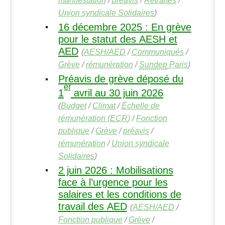
manifestation
/
préavis
/
Retraites
/
Union syndicale Solidaires
)
16 décembre 2025 : En grève
pour le statut des
AESH
et
AED
(
AESH
/
AED
/
Communiqués
/
Grève
/
rémunération
/
Sundep
Paris
)
Préavis de grève déposé du
er
1
avril au 30 juin 2026
(
Budget
/
Climat
/
Échelle de
rémunération (
ECR
)
/
Fonction
publique
/
Grève
/
préavis
/
rémunération
/
Union syndicale
Solidaires
)
2 juin 2026 : Mobilisations
face à l’urgence pour les
salaires et les conditions de
travail des
AED
(
AESH
/
AED
/
Fonction publique
/
Grève
/