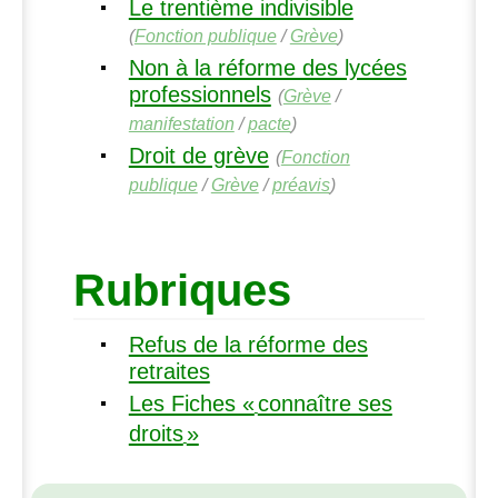
Le trentième indivisible
(
Fonction publique
/
Grève
)
Non à la réforme des lycées
professionnels
(
Grève
/
manifestation
/
pacte
)
Droit de grève
(
Fonction
publique
/
Grève
/
préavis
)
Rubriques
Refus de la réforme des
retraites
Les Fiches «
connaître ses
droits
»