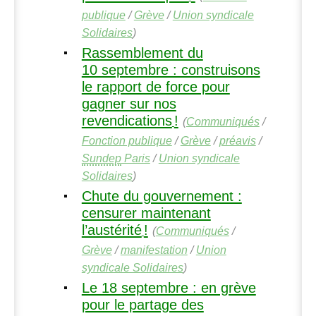
publique
/
Grève
/
Union syndicale
Solidaires
)
Rassemblement du
10 septembre : construisons
le rapport de force pour
gagner sur nos
revendications
!
(
Communiqués
/
Fonction publique
/
Grève
/
préavis
/
Sundep
Paris
/
Union syndicale
Solidaires
)
Chute du gouvernement :
censurer maintenant
l’austérité
!
(
Communiqués
/
Grève
/
manifestation
/
Union
syndicale Solidaires
)
Le 18 septembre : en grève
pour le partage des