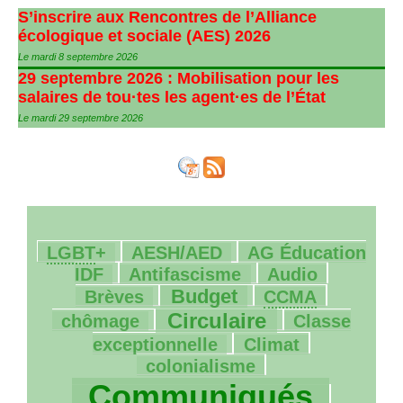
S’inscrire aux Rencontres de l’Alliance
écologique et sociale (
AES
) 2026
Le mardi 8 septembre 2026
29 septembre 2026 : Mobilisation pour les
salaires de tou
·
tes les agent
·
es de l’État
Le mardi 29 septembre 2026
30/1429
109/1429
13/1429
LGBT
+
AESH
/
AED
AG
Éducation
178/1429
41/1429
43/1429
IDF
Antifascisme
Audio
374/1429
199/1429
10/1429
Budget
Brèves
CCMA
496/1429
159/1429
Circulaire
chômage
Classe
150/1429
55/1429
exceptionnelle
Climat
1279/1429
colonialisme
157/1429
Communiqués