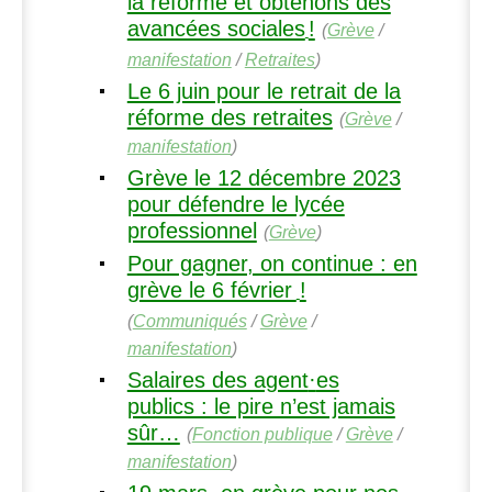
la réforme et obtenons des
avancées sociales
!
(
Grève
/
manifestation
/
Retraites
)
Le 6 juin pour le retrait de la
réforme des retraites
(
Grève
/
manifestation
)
Grève le 12 décembre 2023
pour défendre le lycée
professionnel
(
Grève
)
Pour gagner, on continue : en
grève le 6 février
!
(
Communiqués
/
Grève
/
manifestation
)
Salaires des agent
·
es
publics : le pire n’est jamais
sûr…
(
Fonction publique
/
Grève
/
manifestation
)