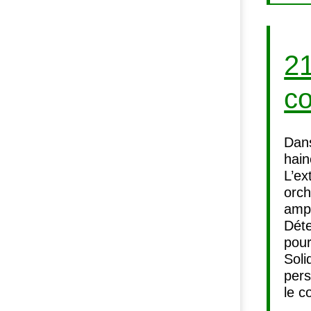
21
co
Dans
hain
L’ex
orch
ampl
Dét
pour
Soli
pers
le c