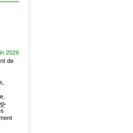
uin 2026
ent de
s,
e,
ep
-
es
ement