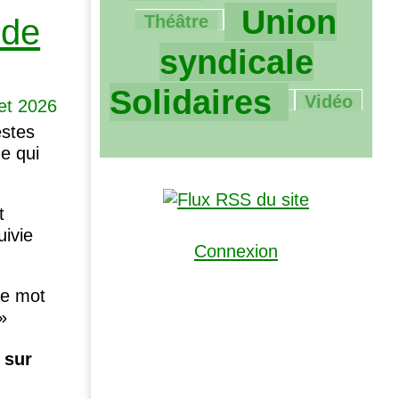
1969/1969
Union
Théâtre
 de
syndicale
138/1969
Solidaires
Vidéo
let 2026
estes
e qui
t
uivie
Connexion
le mot
»
 sur