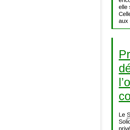
enco
elle
Cell
aux 
Pr
dé
l’
co
Le
Soli
priv