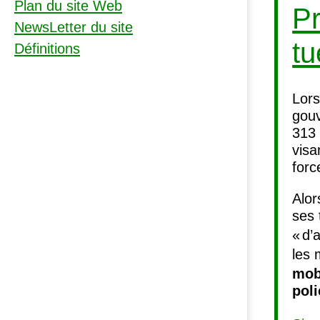
Plan du site Web
Pr
NewsLetter du site
tu
Définitions
Lors
gouv
313 
visa
forc
Alor
ses 
«
d’
les 
mob
poli