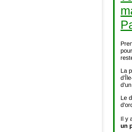
ma
Pa
Pren
pour
rest
La p
d’Îl
d’un
Le d
d’or
Il y
un p