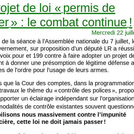
ojet de loi «
permis de
er
» : le combat continue
!
Mercredi 22 juil
 de la séance à l’Assemblée nationale du 7 juillet, l
ernement, sur proposition d’un député
LR
a réussi
voix pour et 199 contre à faire adopter un projet de
nt à donner une présomption de légitime défense 
es de l’ordre pour l’usage de leurs armes.
s que la Cour des comptes, dans la programmatio
travaux le thème du «
contrôle des polices
», prop
apporter un éclairage indépendant sur l’organisation
modalités de contrôle existantes souvent question
ilisons nous massivement contre l’impunité
cière, cette loi ne doit jamais passer
!