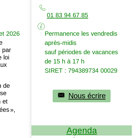
01 83 94 67 85
let 2026
Permanence les vendredis
e
après-midis
 par
sauf périodes de vacances
 loi
de 15 h à 17 h
aux
SIRET
: 794389734 00029
n de
ose
Nous écrire
 et
nées
»,
Agenda