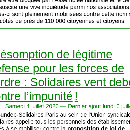
re être bloquée par l’Assemblée nationale et le Sé
 suscite une vive inquiétude parmi nos associations
es-ci sont pleinement mobilisées contre cette nomi
côtés de près de 110 000 citoyennes et citoyens.
ésomption de légitime
fense pour les forces de
ordre : Solidaires vent deb
ntre l’impunité
!
Samedi 4 juillet 2026 — Dernier ajout lundi 6 juil
Sundep
-Solidaires Paris au sein de l’Union syndical
daires appelle tous les personnels des établisseme
és à se mobiliser contre la
proposition de loi de