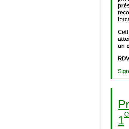
pré
reco
forc
Cett
atte
un c
RD
Sign
Pr
e
1