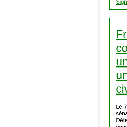
Sign
Fr
co
un
un
ci
Le 7
séna
Défe