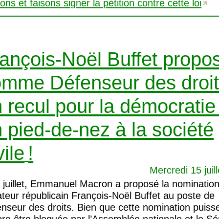
ons et faisons signer la pétition contre cette loi
ançois-Noël Buffet propo
mme Défenseur des droit
 recul pour la démocratie
 pied-de-nez à la société
vile
!
Mercredi 15 juil
 juillet, Emmanuel Macron a proposé la nominatio
teur républicain François-Noël Buffet au poste de
nseur des droits. Bien que cette nomination puiss