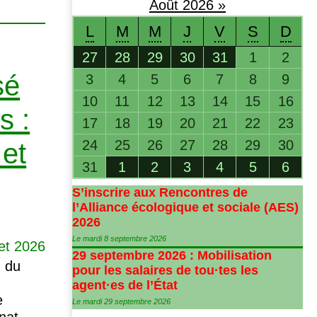
Août
2026
»
L
M
M
J
V
S
D
27
28
29
30
31
1
2
sé
3
4
5
6
7
8
9
10
11
12
13
14
15
16
s :
17
18
19
20
21
22
23
24
25
26
27
28
29
30
 et
31
1
2
3
4
5
6
S’inscrire aux Rencontres de
l’Alliance écologique et sociale (
AES
)
2026
Le mardi 8 septembre 2026
let 2026
29 septembre 2026 : Mobilisation
n du
pour les salaires de tou
·
tes les
agent
·
es de l’État
e
Le mardi 29 septembre 2026