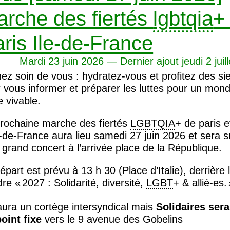
rche des fiertés
lgbtqia
+
ris Ile-de-France
Mardi 23 juin 2026 — Dernier ajout jeudi 2 juil
ez soin de vous : hydratez-vous et profitez des si
 vous informer et préparer les luttes pour un mond
e vivable.
rochaine marche des fiertés
LGBTQIA
+ de paris e
e-de-France aura lieu samedi 27 juin 2026 et sera s
 grand concert à l’arrivée place de la République.
épart est prévu à 13 h 30 (Place d’Italie), derrière 
dre «
2027 : Solidarité, diversité,
LGBT
+ & allié-es.
 aura un cortège intersyndical mais
Solidaires sera
oint fixe
vers le 9 avenue des Gobelins