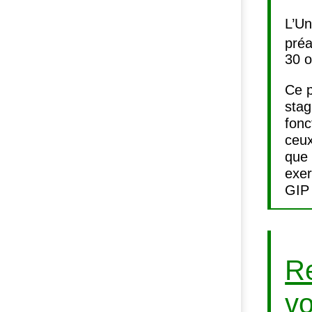
L’Un
préa
30 o
Ce p
stag
fonc
ceux
que 
exer
GIP
Re
vo