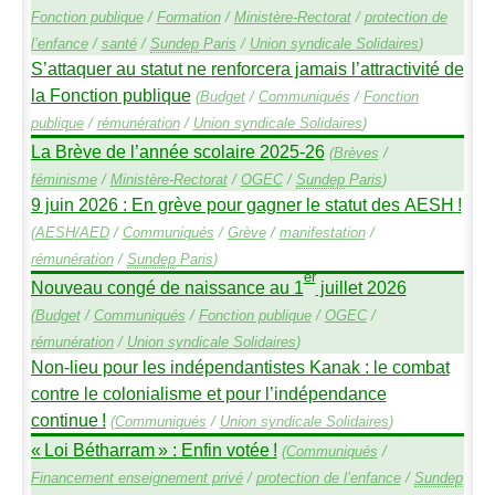
Fonction publique
/
Formation
/
Ministère-Rectorat
/
protection de
l’enfance
/
santé
/
Sundep
Paris
/
Union syndicale Solidaires
)
S’attaquer au statut ne renforcera jamais l’attractivité de
la Fonction publique
(
Budget
/
Communiqués
/
Fonction
publique
/
rémunération
/
Union syndicale Solidaires
)
La Brève de l’année scolaire 2025-26
(
Brèves
/
féminisme
/
Ministère-Rectorat
/
OGEC
/
Sundep
Paris
)
9 juin 2026 : En grève pour gagner le statut des
AESH
!
(
AESH
/
AED
/
Communiqués
/
Grève
/
manifestation
/
rémunération
/
Sundep
Paris
)
er
Nouveau congé de naissance au 1
juillet 2026
(
Budget
/
Communiqués
/
Fonction publique
/
OGEC
/
rémunération
/
Union syndicale Solidaires
)
Non-lieu pour les indépendantistes Kanak : le combat
contre le colonialisme et pour l’indépendance
continue
!
(
Communiqués
/
Union syndicale Solidaires
)
«
Loi Bétharram
» : Enfin votée
!
(
Communiqués
/
Financement enseignement privé
/
protection de l’enfance
/
Sundep