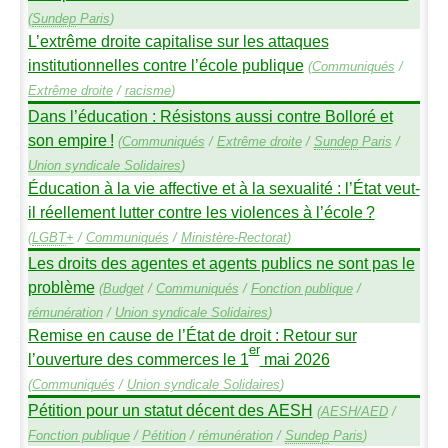
(
Sundep
Paris
)
L’extrême droite capitalise sur les attaques
institutionnelles contre l’école publique
(
Communiqués
/
Extrême droite
/
racisme
)
Dans l’éducation : Résistons aussi contre Bolloré et
son empire
!
(
Communiqués
/
Extrême droite
/
Sundep
Paris
/
Union syndicale Solidaires
)
Éducation à la vie affective et à la sexualité : l’État veut-
il réellement lutter contre les violences à l’école
?
(
LGBT
+
/
Communiqués
/
Ministère-Rectorat
)
Les droits des agentes et agents publics ne sont pas le
problème
(
Budget
/
Communiqués
/
Fonction publique
/
rémunération
/
Union syndicale Solidaires
)
Remise en cause de l’État de droit : Retour sur
er
l’ouverture des commerces le 1
mai 2026
(
Communiqués
/
Union syndicale Solidaires
)
Pétition pour un statut décent des
AESH
(
AESH
/
AED
/
Fonction publique
/
Pétition
/
rémunération
/
Sundep
Paris
)