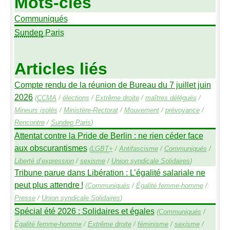
Mots-clés
Communiqués
Sundep
Paris
Articles liés
Compte rendu de la réunion de Bureau du 7 juillet juin
2026
(
CCMA
/
élections
/
Extrême droite
/
maîtres délégués
/
Mineurs isolés
/
Ministère-Rectorat
/
Mouvement
/
prévoyance
/
Rencontre
/
Sundep
Paris
)
Attentat contre la Pride de Berlin : ne rien céder face
aux obscurantismes
(
LGBT
+
/
Antifascisme
/
Communiqués
/
Liberté d’expression
/
sexisme
/
Union syndicale Solidaires
)
Tribune parue dans Libération : L’égalité salariale ne
peut plus attendre
!
(
Communiqués
/
Égalité femme-homme
/
Presse
/
Union syndicale Solidaires
)
Spécial été 2026 : Solidaires et égales
(
Communiqués
/
Égalité femme-homme
/
Extrême droite
/
féminisme
/
sexisme
/