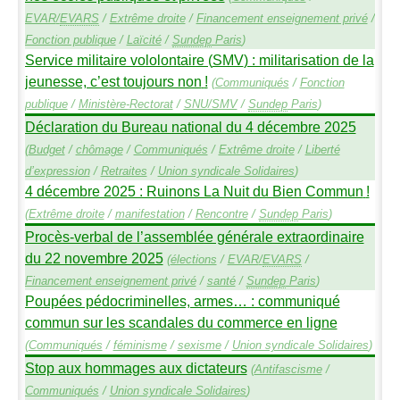
EVAR
/
EVARS
/
Extrême droite
/
Financement enseignement privé
/
Fonction publique
/
Laïcité
/
Sundep
Paris
)
Service militaire vololontaire (
SMV
) : militarisation de la
jeunesse, c’est toujours non
!
(
Communiqués
/
Fonction
publique
/
Ministère-Rectorat
/
SNU
/
SMV
/
Sundep
Paris
)
Déclaration du Bureau national du 4 décembre 2025
(
Budget
/
chômage
/
Communiqués
/
Extrême droite
/
Liberté
d’expression
/
Retraites
/
Union syndicale Solidaires
)
4 décembre 2025 : Ruinons La Nuit du Bien Commun
!
(
Extrême droite
/
manifestation
/
Rencontre
/
Sundep
Paris
)
Procès-verbal de l’assemblée générale extraordinaire
du 22 novembre 2025
(
élections
/
EVAR
/
EVARS
/
Financement enseignement privé
/
santé
/
Sundep
Paris
)
Poupées pédocriminelles, armes… : communiqué
commun sur les scandales du commerce en ligne
(
Communiqués
/
féminisme
/
sexisme
/
Union syndicale Solidaires
)
Stop aux hommages aux dictateurs
(
Antifascisme
/
Communiqués
/
Union syndicale Solidaires
)