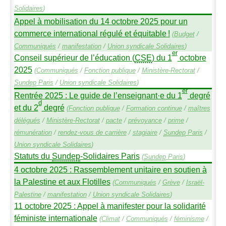
Solidaires
)
Appel à mobilisation du 14 octobre 2025 pour un
commerce international régulé et équitable
!
(
Budget
/
Communiqués
/
manifestation
/
Union syndicale Solidaires
)
er
Conseil supérieur de l’éducation (
CSE
) du 1
octobre
2025
(
Communiqués
/
Fonction publique
/
Ministère-Rectorat
/
Sundep
Paris
/
Union syndicale Solidaires
)
er
Rentrée 2025 : Le guide de l’enseignant
·
e du 1
degré
d
et du 2
degré
(
Fonction publique
/
Formation continue
/
maîtres
délégués
/
Ministère-Rectorat
/
pacte
/
prévoyance
/
prime
/
rémunération
/
rendez-vous de carrière
/
stagiaire
/
Sundep
Paris
/
Union syndicale Solidaires
)
Statuts du
Sundep
-Solidaires Paris
(
Sundep
Paris
)
4 octobre 2025 : Rassemblement unitaire en soutien à
la Palestine et aux Flotilles
(
Communiqués
/
Grève
/
Israël-
Palestine
/
manifestation
/
Union syndicale Solidaires
)
11 octobre 2025 : Appel à manifester pour la solidarité
féministe internationale
(
Climat
/
Communiqués
/
féminisme
/