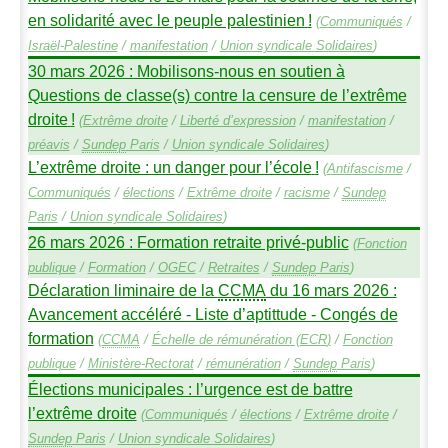
en solidarité avec le peuple palestinien
!
(
Communiqués
/
Israël-Palestine
/
manifestation
/
Union syndicale Solidaires
)
30 mars 2026 : Mobilisons-nous en soutien à
Questions de classe(s) contre la censure de l’extrême
droite
!
(
Extrême droite
/
Liberté d’expression
/
manifestation
/
préavis
/
Sundep
Paris
/
Union syndicale Solidaires
)
L’extrême droite : un danger pour l’école
!
(
Antifascisme
/
Communiqués
/
élections
/
Extrême droite
/
racisme
/
Sundep
Paris
/
Union syndicale Solidaires
)
26 mars 2026 : Formation retraite privé-public
(
Fonction
publique
/
Formation
/
OGEC
/
Retraites
/
Sundep
Paris
)
Déclaration liminaire de la
CCMA
du 16 mars 2026 :
Avancement accéléré - Liste d’aptittude - Congés de
formation
(
CCMA
/
Échelle de rémunération (
ECR
)
/
Fonction
publique
/
Ministère-Rectorat
/
rémunération
/
Sundep
Paris
)
Élections municipales : l’urgence est de battre
l’extrême droite
(
Communiqués
/
élections
/
Extrême droite
/
Sundep
Paris
/
Union syndicale Solidaires
)