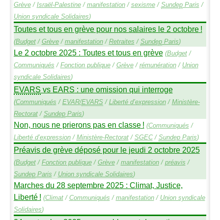
Grève
/
Israël-Palestine
/
manifestation
/
sexisme
/
Sundep
Paris
/
Union syndicale Solidaires
)
Toutes et tous en grève pour nos salaires le 2 octobre
!
(
Budget
/
Grève
/
manifestation
/
Retraites
/
Sundep
Paris
)
Le 2 octobre 2025 : Toutes et tous en grève
(
Budget
/
Communiqués
/
Fonction publique
/
Grève
/
rémunération
/
Union
syndicale Solidaires
)
EVARS
vs
EARS
: une omission qui interroge
(
Communiqués
/
EVAR
/
EVARS
/
Liberté d’expression
/
Ministère-
Rectorat
/
Sundep
Paris
)
Non, nous ne prierons pas en classe
!
(
Communiqués
/
Liberté d’expression
/
Ministère-Rectorat
/
SGEC
/
Sundep
Paris
)
Préavis de grève déposé pour le jeudi 2 octobre 2025
(
Budget
/
Fonction publique
/
Grève
/
manifestation
/
préavis
/
Sundep
Paris
/
Union syndicale Solidaires
)
Marches du 28 septembre 2025 : Climat, Justice,
Liberté
!
(
Climat
/
Communiqués
/
manifestation
/
Union syndicale
Solidaires
)