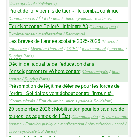
Union syndicale Solidaires
)
Projet de loi «
permis de tuer
» : le combat continue
!
(
Communiqués
/
État de droit
/
Union syndicale Solidaires
)
EducNat contre Bolloré : infolettre #3
(
Communiqués
/
Extrême droite
/
manifestation
/
Rencontre
)
Les Brèves de l’année scolaire 2025-2026
(
Brèves
/
féminisme
/
Ministère-Rectorat
/
OGEC
/
reclassement
/
sexisme
/
Sundep
Paris
)
Déclin de la qualité de l’éducation dans
l’enseignement privé hors contrat
(
Communiqués
/
hors
contrat
/
Sundep
Paris
)
Présomption de légitime défense pour les forces de
l’ordre : Solidaires vent debout contre l’impunité
!
(
Communiqués
/
État de droit
/
Union syndicale Solidaires
)
29 septembre 2026 : Mobilisation pour les salaires de
tou
·
tes les agent
·
es de l’État
(
Communiqués
/
Égalité femme-
homme
/
Fonction publique
/
manifestation
/
rémunération
/
santé
/
Union syndicale Solidaires
)