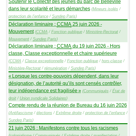
Soutenir le Collectif des jeunes du parc de Belleville
dans leur scolarité et leurs démarches
(
Mineurs isolés
/
protection de l’enfance
/
Sundep
Paris
)
Déclaration liminaire :
CCMA
25 juin 2026 -
Mouvement
(
CCMA
/
Fonction publique
/
Ministère-Rectorat
/
Mouvement
/
Sundep
Paris
)
Déclaration liminaire :
CCMA
du 19 juin 2026 - Hors
classe, Classe exceptionnelle et chaire supérieure
(
CCMA
/
Classe exceptionnelle
/
Fonction publique
/
hors-classe
/
Ministère-Rectorat
/
rémunération
/
Sundep
Paris
)
«
Lorsque les contre-pouvoirs dépendent, dans leur
désignation, de l’autorité qu’ils sont censés contrôler,
leur indépendance est fragilisée
»
(
Communiqués
/
État de
droit
/
Union syndicale Solidaires
)
Compte rendu de la réunion de Bureau du 16 juin 2026
(
Antifascisme
/
élections
/
Extrême droite
/
protection de l’enfance
/
Sundep
Paris
)
21 juin 2026 : Manifestons contre tous les racismes
(
colonialisme
/
Communiqués
/
Extrême droite
/
manifestation
/