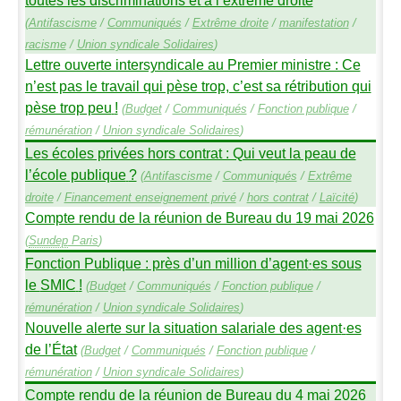
toutes les discriminations et à l’extrême droite
(
Antifascisme
/
Communiqués
/
Extrême droite
/
manifestation
/
racisme
/
Union syndicale Solidaires
)
Lettre ouverte intersyndicale au Premier ministre : Ce
n’est pas le travail qui pèse trop, c’est sa rétribution qui
pèse trop peu
!
(
Budget
/
Communiqués
/
Fonction publique
/
rémunération
/
Union syndicale Solidaires
)
Les écoles privées hors contrat : Qui veut la peau de
l’école publique
?
(
Antifascisme
/
Communiqués
/
Extrême
droite
/
Financement enseignement privé
/
hors contrat
/
Laïcité
)
Compte rendu de la réunion de Bureau du 19 mai 2026
(
Sundep
Paris
)
Fonction Publique : près d’un million d’agent
·
es sous
le
SMIC
!
(
Budget
/
Communiqués
/
Fonction publique
/
rémunération
/
Union syndicale Solidaires
)
Nouvelle alerte sur la situation salariale des agent
·
es
de l’État
(
Budget
/
Communiqués
/
Fonction publique
/
rémunération
/
Union syndicale Solidaires
)
Compte rendu de la réunion de Bureau du 4 mai 2026