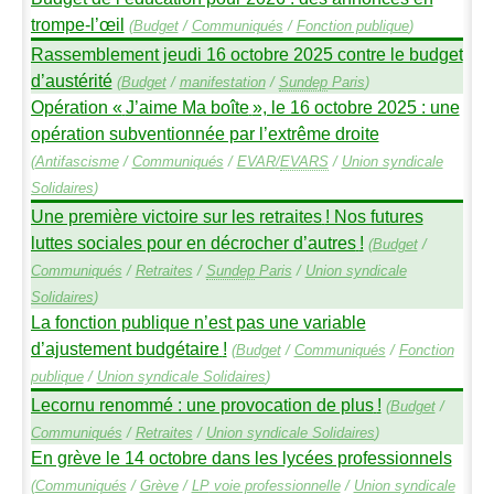
trompe-l’œil
(
Budget
/
Communiqués
/
Fonction publique
)
Rassemblement jeudi 16 octobre 2025 contre le budget
d’austérité
(
Budget
/
manifestation
/
Sundep
Paris
)
Opération «
J’aime Ma boîte
», le 16 octobre 2025 : une
opération subventionnée par l’extrême droite
(
Antifascisme
/
Communiqués
/
EVAR
/
EVARS
/
Union syndicale
Solidaires
)
Une première victoire sur les retraites
! Nos futures
luttes sociales pour en décrocher d’autres
!
(
Budget
/
Communiqués
/
Retraites
/
Sundep
Paris
/
Union syndicale
Solidaires
)
La fonction publique n’est pas une variable
d’ajustement budgétaire
!
(
Budget
/
Communiqués
/
Fonction
publique
/
Union syndicale Solidaires
)
Lecornu renommé : une provocation de plus
!
(
Budget
/
Communiqués
/
Retraites
/
Union syndicale Solidaires
)
En grève le 14 octobre dans les lycées professionnels
(
Communiqués
/
Grève
/
LP
voie professionnelle
/
Union syndicale