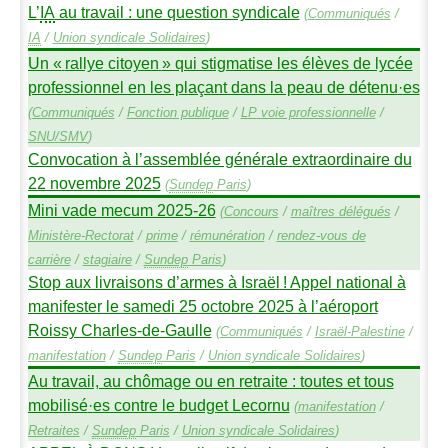
L’
IA
au travail : une question syndicale
(
Communiqués
/
IA
/
Union syndicale Solidaires
)
Un «
rallye citoyen
» qui stigmatise les élèves de lycée
professionnel en les plaçant dans la peau de détenu
·
es
(
Communiqués
/
Fonction publique
/
LP
voie professionnelle
/
SNU
/
SMV
)
Convocation à l’assemblée générale extraordinaire du
22 novembre 2025
(
Sundep
Paris
)
Mini vade mecum 2025-26
(
Concours
/
maîtres délégués
/
Ministère-Rectorat
/
prime
/
rémunération
/
rendez-vous de
carrière
/
stagiaire
/
Sundep
Paris
)
Stop aux livraisons d’armes à Israël
! Appel national à
manifester le samedi 25 octobre 2025 à l’aéroport
Roissy Charles-de-Gaulle
(
Communiqués
/
Israël-Palestine
/
manifestation
/
Sundep
Paris
/
Union syndicale Solidaires
)
Au travail, au chômage ou en retraite : toutes et tous
mobilisé
·
es contre le budget Lecornu
(
manifestation
/
Retraites
/
Sundep
Paris
/
Union syndicale Solidaires
)