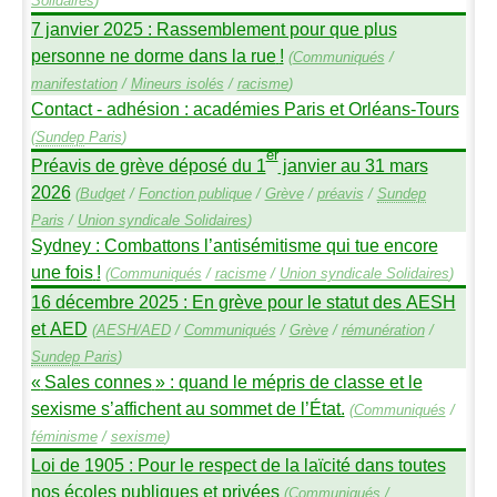
Solidaires
)
7 janvier 2025 : Rassemblement pour que plus
personne ne dorme dans la rue
!
(
Communiqués
/
manifestation
/
Mineurs isolés
/
racisme
)
Contact - adhésion : académies Paris et Orléans-Tours
(
Sundep
Paris
)
er
Préavis de grève déposé du 1
janvier au 31 mars
2026
(
Budget
/
Fonction publique
/
Grève
/
préavis
/
Sundep
Paris
/
Union syndicale Solidaires
)
Sydney : Combattons l’antisémitisme qui tue encore
une fois
!
(
Communiqués
/
racisme
/
Union syndicale Solidaires
)
16 décembre 2025 : En grève pour le statut des
AESH
et
AED
(
AESH
/
AED
/
Communiqués
/
Grève
/
rémunération
/
Sundep
Paris
)
«
Sales connes
» : quand le mépris de classe et le
sexisme s’affichent au sommet de l’État.
(
Communiqués
/
féminisme
/
sexisme
)
Loi de 1905 : Pour le respect de la laïcité dans toutes
nos écoles publiques et privées
(
Communiqués
/