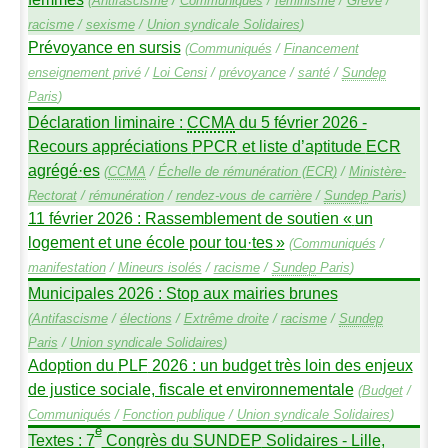
(
Antifascisme
/
Communiqués
/
féminisme
/
Grève
/
racisme
/
sexisme
/
Union syndicale Solidaires
)
Prévoyance en sursis
(
Communiqués
/
Financement
enseignement privé
/
Loi Censi
/
prévoyance
/
santé
/
Sundep
Paris
)
Déclaration liminaire :
CCMA
du 5 février 2026 -
Recours appréciations
PPCR
et liste d’aptitude
ECR
agrégé
·
es
(
CCMA
/
Échelle de rémunération (
ECR
)
/
Ministère-
Rectorat
/
rémunération
/
rendez-vous de carrière
/
Sundep
Paris
)
11 février 2026 : Rassemblement de soutien «
un
logement et une école pour tou
·
tes
»
(
Communiqués
/
manifestation
/
Mineurs isolés
/
racisme
/
Sundep
Paris
)
Municipales 2026 : Stop aux mairies brunes
(
Antifascisme
/
élections
/
Extrême droite
/
racisme
/
Sundep
Paris
/
Union syndicale Solidaires
)
Adoption du
PLF
2026 : un budget très loin des enjeux
de justice sociale, fiscale et environnementale
(
Budget
/
Communiqués
/
Fonction publique
/
Union syndicale Solidaires
)
e
Textes : 7
Congrès du
SUNDEP
Solidaires - Lille,