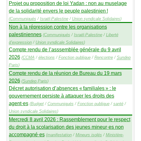
Projet ou proposition de loi Yadan : non au muselage
de la solidarité envers le peuple palestinien
!
(
Communiqués
/
Israël-Palestine
/
Union syndicale Solidaires
)
Non à la répression contre les organisations
palestiniennes
(
Communiqués
/
Israël-Palestine
/
Liberté
d’expression
/
Union syndicale Solidaires
)
Compte rendu de l’asssemblée générale du 9 avril
2026
(
CCMA
/
élections
/
Fonction publique
/
Rencontre
/
Sundep
Paris
)
Compte rendu de la réunion de Bureau du 19 mars
2026
(
Sundep
Paris
)
Décret autorisation d’absences «
familiales
» : le
gouvernement persiste à attaquer les droits des
agent
·
es
(
Budget
/
Communiqués
/
Fonction publique
/
santé
/
Union syndicale Solidaires
)
Mercredi 8 avril 2026 : Rassemblement pour le respect
du droit à la scolarisation des jeunes mineur
·
es non
accompagné
·
es
(
manifestation
/
Mineurs isolés
/
Ministère-