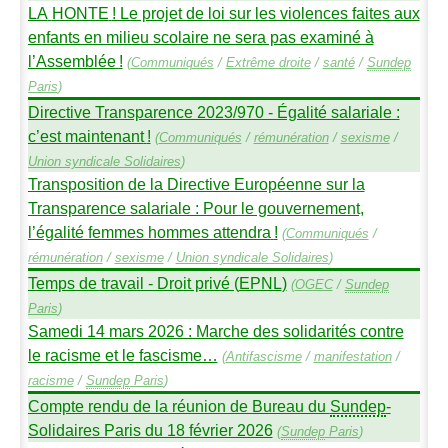
LA
HONTE
! Le projet de loi sur les violences faites aux
enfants en milieu scolaire ne sera pas examiné à
l’Assemblée
!
(
Communiqués
/
Extrême droite
/
santé
/
Sundep
Paris
)
Directive Transparence 2023/970 - Égalité salariale :
c’est maintenant
!
(
Communiqués
/
rémunération
/
sexisme
/
Union syndicale Solidaires
)
Transposition de la Directive Européenne sur la
Transparence salariale : Pour le gouvernement,
l’égalité femmes hommes attendra
!
(
Communiqués
/
rémunération
/
sexisme
/
Union syndicale Solidaires
)
Temps de travail - Droit privé (
EPNL
)
(
OGEC
/
Sundep
Paris
)
Samedi 14 mars 2026 : Marche des solidarités contre
le racisme et le fascisme…
(
Antifascisme
/
manifestation
/
racisme
/
Sundep
Paris
)
Compte rendu de la réunion de Bureau du
Sundep
-
Solidaires Paris du 18 février 2026
(
Sundep
Paris
)