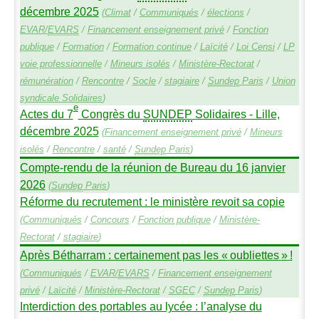
décembre 2025
(
Climat
/
Communiqués
/
élections
/
EVAR
/
EVARS
/
Financement enseignement privé
/
Fonction
publique
/
Formation
/
Formation continue
/
Laïcité
/
Loi Censi
/
LP
voie professionnelle
/
Mineurs isolés
/
Ministère-Rectorat
/
rémunération
/
Rencontre
/
Socle
/
stagiaire
/
Sundep
Paris
/
Union
syndicale Solidaires
)
e
Actes du 7
Congrès du
SUNDEP
Solidaires - Lille,
décembre 2025
(
Financement enseignement privé
/
Mineurs
isolés
/
Rencontre
/
santé
/
Sundep
Paris
)
Compte-rendu de la réunion de Bureau du 16 janvier
2026
(
Sundep
Paris
)
Réforme du recrutement : le ministère revoit sa copie
(
Communiqués
/
Concours
/
Fonction publique
/
Ministère-
Rectorat
/
stagiaire
)
Après Bétharram : certainement pas les «
oubliettes
»
!
(
Communiqués
/
EVAR
/
EVARS
/
Financement enseignement
privé
/
Laïcité
/
Ministère-Rectorat
/
SGEC
/
Sundep
Paris
)
Interdiction des portables au lycée : l’analyse du