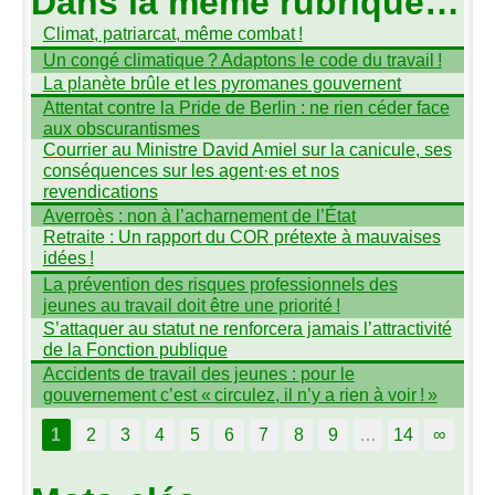
Dans la même rubrique…
Climat, patriarcat, même combat
!
Un congé climatique
? Adaptons le code du travail
!
La planète brûle et les pyromanes gouvernent
Attentat contre la Pride de Berlin : ne rien céder face
aux obscurantismes
Courrier au Ministre David Amiel sur la canicule, ses
conséquences sur les agent
·
es et nos
revendications
Averroès : non à l’acharnement de l’État
Retraite : Un rapport du
COR
prétexte à mauvaises
idées
!
La prévention des risques professionnels des
jeunes au travail doit être une priorité
!
S’attaquer au statut ne renforcera jamais l’attractivité
de la Fonction publique
Accidents de travail des jeunes : pour le
gouvernement c’est «
circulez, il n’y a rien à voir
!
»
1
2
3
4
5
6
7
8
9
…
14
∞