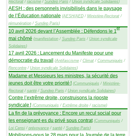
Rectorat
/
racisme
/
Sundep
Paris
/
Union syndicale Solidaires
)
AESH
: des personnels invisibilisés dans le paysage
de l’Éducation nationale
(
AESH
/
AED
/
Ministère-Rectorat
/
rémunération
/
Sundep
Paris
)
er
10 avril 2026 devant l’Assemblée : Défendons le 1
mai chômé
(
manifestation
/
Sundep
Paris
/
Union syndicale
Solidaires
)
17 avril 2026 : Lancement du Manifeste pour une
démocratie du travail
(
Antifascisme
/
Climat
/
Communiqués
/
Rencontre
/
Union syndicale Solidaires
)
Madame et Messieurs les ministres, la sécurité des
jeunes doit être votre priorité
!
(
Communiqués
/
Ministère-
Rectorat
/
santé
/
Sundep
Paris
/
Union syndicale Solidaires
)
Contre l’extrême droite, construisons la riposte
syndicale
!
(
Communiqués
/
Extrême droite
/
racisme
)
La fin de la prévoyance : Encore un recul social pour
les enseignant
·
es du privé sous contrat
(
Communiqués
/
Loi Censi
/
prévoyance
/
santé
/
Sundep
Paris
)
Mobilisons-nous le 28 mars pour la Journée de la terre,