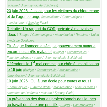
racisme
/
Union syndicale Solidaires
)
20 juin 2026 : Justice pour les victimes du chlordecone
et de l’agent orange
(
colonialisme
/
Communiqués
/
manifestation
/
Sundep
Paris
)
Retraite : Un rapport du
COR
prétexte à mauvaises
idées
!
(
Budget
/
Communiqués
/
rémunération
/
Retraites
/
Union
syndicale Solidaires
)
Plutôt que financer la sécu, le gouvernement attaque
encore nos arrêts maladie
!
(
Budget
/
Communiqués
/
Fonction publique
/
santé
/
Union syndicale Solidaires
)
er
Défendons le 1
mai comme jour chômé : mobilisation
le 16 juin
(
Budget
/
Communiqués
/
manifestation
/
rémunération
/
Union syndicale Solidaires
)
19 juin 2026 : Oui à une école pour toutes et tous
!
(
Communiqués
/
Extrême droite
/
manifestation
/
Mineurs isolés
/
protection de l’enfance
/
racisme
/
Sundep
Paris
)
La prévention des risques professionnels des jeunes
au travail doit être une priorité
!
(
Budget
/
Communiqués
/