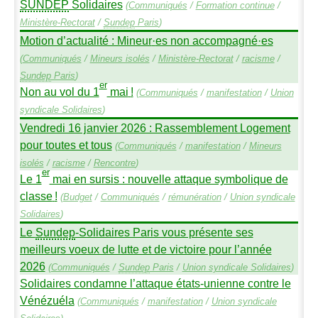
SUNDEP
Solidaires
(
Communiqués
/
Formation continue
/
Ministère-Rectorat
/
Sundep
Paris
)
Motion d’actualité : Mineur
·
es non accompagné
·
es
(
Communiqués
/
Mineurs isolés
/
Ministère-Rectorat
/
racisme
/
Sundep
Paris
)
er
Non au vol du 1
mai
!
(
Communiqués
/
manifestation
/
Union
syndicale Solidaires
)
Vendredi 16 janvier 2026 : Rassemblement Logement
pour toutes et tous
(
Communiqués
/
manifestation
/
Mineurs
isolés
/
racisme
/
Rencontre
)
er
Le 1
mai en sursis : nouvelle attaque symbolique de
classe
!
(
Budget
/
Communiqués
/
rémunération
/
Union syndicale
Solidaires
)
Le
Sundep
-Solidaires Paris vous présente ses
meilleurs voeux de lutte et de victoire pour l’année
2026
(
Communiqués
/
Sundep
Paris
/
Union syndicale Solidaires
)
Solidaires condamne l’attaque états-unienne contre le
Vénézuéla
(
Communiqués
/
manifestation
/
Union syndicale