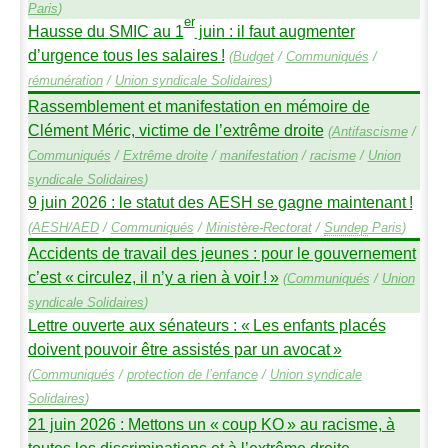
Paris
)
er
Hausse du
SMIC
au 1
juin : il faut augmenter
d’urgence tous les salaires
!
(
Budget
/
Communiqués
/
rémunération
/
Union syndicale Solidaires
)
Rassemblement et manifestation en mémoire de
Clément Méric, victime de l’extrême droite
(
Antifascisme
/
Communiqués
/
Extrême droite
/
manifestation
/
racisme
/
Union
syndicale Solidaires
)
9 juin 2026 : le statut des
AESH
se gagne maintenant
!
(
AESH
/
AED
/
Communiqués
/
Ministère-Rectorat
/
Sundep
Paris
)
Accidents de travail des jeunes : pour le gouvernement
c’est «
circulez, il n’y a rien à voir
!
»
(
Communiqués
/
Union
syndicale Solidaires
)
Lettre ouverte aux sénateurs : «
Les enfants placés
doivent pouvoir être assistés par un avocat
»
(
Communiqués
/
protection de l’enfance
/
Union syndicale
Solidaires
)
21 juin 2026 : Mettons un «
coup
KO
» au racisme, à