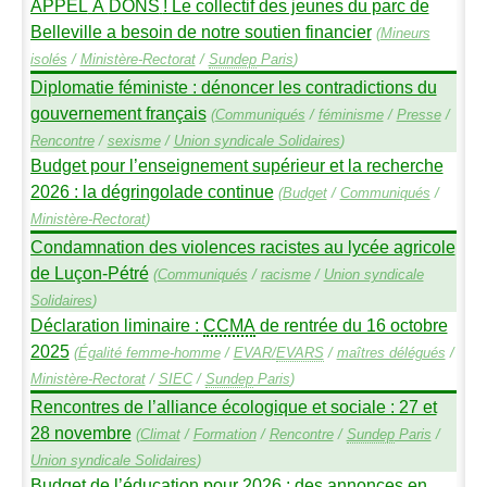
APPEL
À
DONS
! Le collectif des jeunes du parc de
Belleville a besoin de notre soutien financier
(
Mineurs
isolés
/
Ministère-Rectorat
/
Sundep
Paris
)
Diplomatie féministe : dénoncer les contradictions du
gouvernement français
(
Communiqués
/
féminisme
/
Presse
/
Rencontre
/
sexisme
/
Union syndicale Solidaires
)
Budget pour l’enseignement supérieur et la recherche
2026 : la dégringolade continue
(
Budget
/
Communiqués
/
Ministère-Rectorat
)
Condamnation des violences racistes au lycée agricole
de Luçon-Pétré
(
Communiqués
/
racisme
/
Union syndicale
Solidaires
)
Déclaration liminaire :
CCMA
de rentrée du 16 octobre
2025
(
Égalité femme-homme
/
EVAR
/
EVARS
/
maîtres délégués
/
Ministère-Rectorat
/
SIEC
/
Sundep
Paris
)
Rencontres de l’alliance écologique et sociale : 27 et
28 novembre
(
Climat
/
Formation
/
Rencontre
/
Sundep
Paris
/
Union syndicale Solidaires
)
Budget de l’éducation pour 2026 : des annonces en