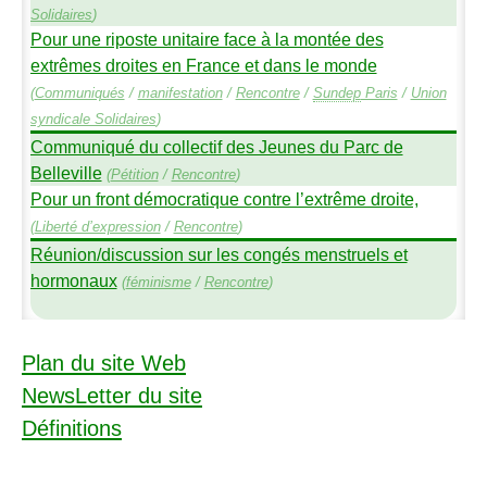
Solidaires
)
Pour une riposte unitaire face à la montée des
extrêmes droites en France et dans le monde
(
Communiqués
/
manifestation
/
Rencontre
/
Sundep
Paris
/
Union
syndicale Solidaires
)
Communiqué du collectif des Jeunes du Parc de
Belleville
(
Pétition
/
Rencontre
)
Pour un front démocratique contre l’extrême droite,
(
Liberté d’expression
/
Rencontre
)
Réunion/discussion sur les congés menstruels et
hormonaux
(
féminisme
/
Rencontre
)
Plan du site Web
NewsLetter du site
Définitions