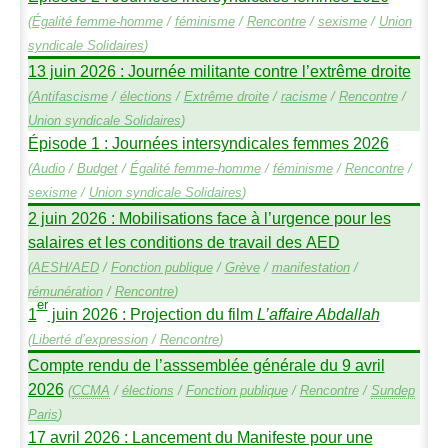
(
Égalité femme-homme
/
féminisme
/
Rencontre
/
sexisme
/
Union
syndicale Solidaires
)
13 juin 2026 : Journée militante contre l’extrême droite
(
Antifascisme
/
élections
/
Extrême droite
/
racisme
/
Rencontre
/
Union syndicale Solidaires
)
Épisode 1 : Journées intersyndicales femmes 2026
(
Audio
/
Budget
/
Égalité femme-homme
/
féminisme
/
Rencontre
/
sexisme
/
Union syndicale Solidaires
)
2 juin 2026 : Mobilisations face à l’urgence pour les
salaires et les conditions de travail des
AED
(
AESH
/
AED
/
Fonction publique
/
Grève
/
manifestation
/
rémunération
/
Rencontre
)
er
1
juin 2026 : Projection du film
L’affaire Abdallah
(
Liberté d’expression
/
Rencontre
)
Compte rendu de l’asssemblée générale du 9 avril
2026
(
CCMA
/
élections
/
Fonction publique
/
Rencontre
/
Sundep
Paris
)
17 avril 2026 : Lancement du Manifeste pour une