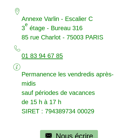
Annexe Varlin - Escalier C
e
3
étage - Bureau 316
85 rue Charlot - 75003
PARIS
01 83 94 67 85
Permanence les vendredis après-
midis
sauf périodes de vacances
de 15 h à 17 h
SIRET
: 794389734 00029
Nous écrire