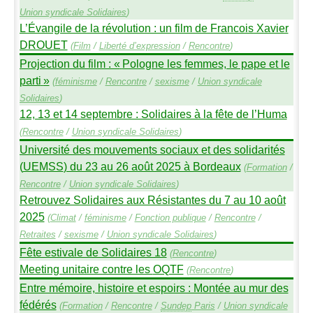
Union syndicale Solidaires
)
L’Évangile de la révolution : un film de Francois Xavier
DROUET
(
Film
/
Liberté d’expression
/
Rencontre
)
Projection du film : «
Pologne les femmes, le pape et le
parti
»
(
féminisme
/
Rencontre
/
sexisme
/
Union syndicale
Solidaires
)
12, 13 et 14 septembre : Solidaires à la fête de l’Huma
(
Rencontre
/
Union syndicale Solidaires
)
Université des mouvements sociaux et des solidarités
(
UEMSS
) du 23 au 26 août 2025 à Bordeaux
(
Formation
/
Rencontre
/
Union syndicale Solidaires
)
Retrouvez Solidaires aux Résistantes du 7 au 10 août
2025
(
Climat
/
féminisme
/
Fonction publique
/
Rencontre
/
Retraites
/
sexisme
/
Union syndicale Solidaires
)
Fête estivale de Solidaires 18
(
Rencontre
)
Meeting unitaire contre les
OQTF
(
Rencontre
)
Entre mémoire, histoire et espoirs : Montée au mur des
fédérés
(
Formation
/
Rencontre
/
Sundep
Paris
/
Union syndicale