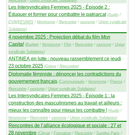
Rencontre
/
Union syndicale Solidaires
)
Les Intersyndicales Femmes 2025 - Épisode 2 :
Éduquer et former pour combattre le patriarcat
(
Audio
/
EVAR
/
EVARS
/
féminisme
/
Rencontre
/
sexisme
/
Union syndicale
Solidaires
)
4 novembre 2025 : Projection débat du film
Mon
Capital
(
Budget
/
féminisme
/
Film
/
Rencontre
/
sexisme
/
Union
syndicale Solidaires
)
ANTINEA
en lutte : nouveau rassemblement ce jeudi
23 octobre 2025
(
Grève
/
Rencontre
)
Diplomatie féministe : dénoncer les contradictions du
gouvernement français
(
Communiqués
/
féminisme
/
Presse
/
Rencontre
/
sexisme
/
Union syndicale Solidaires
)
Les Intersyndicales Femmes 2025 - Épisode 1 : la
construction des masculinismes au travail et ailleurs :
mieux les connaître pour mieux les combattre
!
(
Audio
/
féminisme
/
Rencontre
/
sexisme
/
Union syndicale Solidaires
)
Rencontres de l’alliance écologique et sociale : 27 et
28 novembre
(
Climat
/
Formation
/
Rencontre
/
Sundep
Paris
/