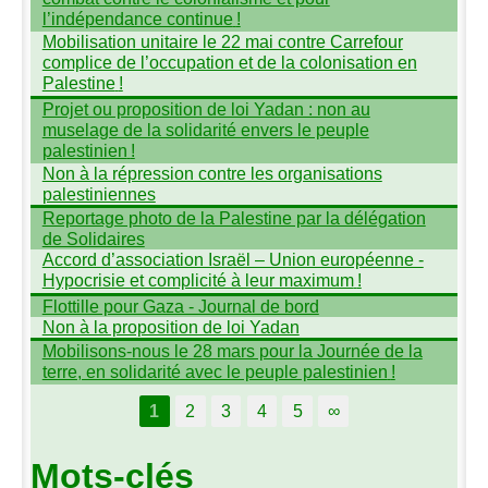
l’indépendance continue
!
Mobilisation unitaire le 22 mai contre Carrefour
complice de l’occupation et de la colonisation en
Palestine
!
Projet ou proposition de loi Yadan : non au
muselage de la solidarité envers le peuple
palestinien
!
Non à la répression contre les organisations
palestiniennes
Reportage photo de la Palestine par la délégation
de Solidaires
Accord d’association Israël – Union européenne -
Hypocrisie et complicité à leur maximum
!
Flottille pour Gaza - Journal de bord
Non à la proposition de loi Yadan
Mobilisons-nous le 28 mars pour la Journée de la
terre, en solidarité avec le peuple palestinien
!
1
2
3
4
5
∞
Mots-clés