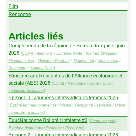
Film
Rencontre
Articles liés
Compte rendu de la réunion de Bureau du 7 juillet juin
2026
(
CCMA
/
élections
/
Extrême droite
/
maîtres délégués
/
Mineurs isolés
/
Ministère-Rectorat
/
Mouvement
/
prévoyance
/
Rencontre
/
Sundep
Paris
)
S’inscrire aux Rencontres de l’Alliance écologique et
sociale (
AES
) 2026
(
Climat
/
Rencontre
/
santé
/
Union
syndicale Solidaires
)
Épisode 3 : Journées intersyndicales femmes 2026
(
Égalité femme-homme
/
féminisme
/
Rencontre
/
sexisme
/
Union
syndicale Solidaires
)
EducNat contre Bolloré : infolettre #3
(
Communiqués
/
Extrême droite
/
manifestation
/
Rencontre
)
Épisode 2 : Journées intersyndicales femmes 2026