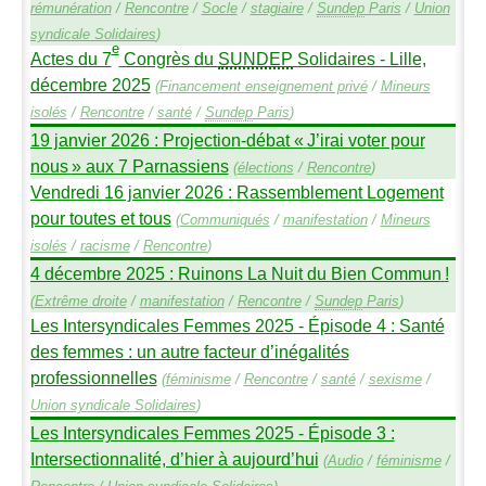
rémunération
/
Rencontre
/
Socle
/
stagiaire
/
Sundep
Paris
/
Union
syndicale Solidaires
)
e
Actes du 7
Congrès du
SUNDEP
Solidaires - Lille,
décembre 2025
(
Financement enseignement privé
/
Mineurs
isolés
/
Rencontre
/
santé
/
Sundep
Paris
)
19 janvier 2026 : Projection-débat «
J’irai voter pour
nous
» aux 7 Parnassiens
(
élections
/
Rencontre
)
Vendredi 16 janvier 2026 : Rassemblement Logement
pour toutes et tous
(
Communiqués
/
manifestation
/
Mineurs
isolés
/
racisme
/
Rencontre
)
4 décembre 2025 : Ruinons La Nuit du Bien Commun
!
(
Extrême droite
/
manifestation
/
Rencontre
/
Sundep
Paris
)
Les Intersyndicales Femmes 2025 - Épisode 4 : Santé
des femmes : un autre facteur d’inégalités
professionnelles
(
féminisme
/
Rencontre
/
santé
/
sexisme
/
Union syndicale Solidaires
)
Les Intersyndicales Femmes 2025 - Épisode 3 :
Intersectionnalité, d’hier à aujourd’hui
(
Audio
/
féminisme
/