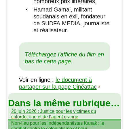
nombreux prix littéraires,
Hamad Gamal, militant
soudanais en exil, fondateur
de
SUDFA
MEDIA
, journaliste
et réalisateur.
Téléchargez l’affiche du film en
bas de cette page.
Voir en ligne :
le document à
partager sur la page Cinéattac
Dans la même rubrique…
20 juin 2026 : Justice pour les victimes du
chlordecone et de l’agent orange
Non-lieu pour les indépendantistes Kanak : le
combat contre le colonialisme et pour