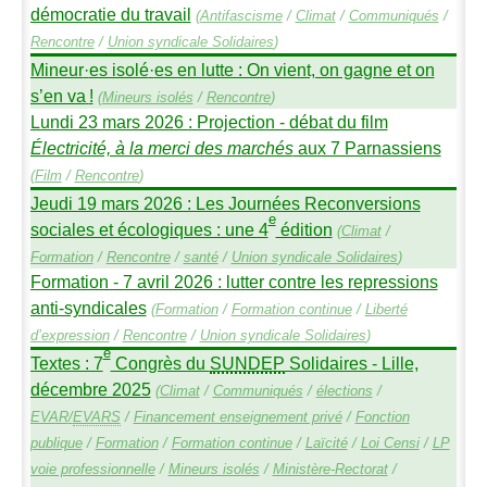
démocratie du travail
(
Antifascisme
/
Climat
/
Communiqués
/
Rencontre
/
Union syndicale Solidaires
)
Mineur
·
es isolé
·
es en lutte : On vient, on gagne et on
s’en va
!
(
Mineurs isolés
/
Rencontre
)
Lundi 23 mars 2026 : Projection - débat du film
Électricité, à la merci des marchés
aux 7 Parnassiens
(
Film
/
Rencontre
)
Jeudi 19 mars 2026 : Les Journées Reconversions
e
sociales et écologiques : une 4
édition
(
Climat
/
Formation
/
Rencontre
/
santé
/
Union syndicale Solidaires
)
Formation - 7 avril 2026 : lutter contre les repressions
anti-syndicales
(
Formation
/
Formation continue
/
Liberté
d’expression
/
Rencontre
/
Union syndicale Solidaires
)
e
Textes : 7
Congrès du
SUNDEP
Solidaires - Lille,
décembre 2025
(
Climat
/
Communiqués
/
élections
/
EVAR
/
EVARS
/
Financement enseignement privé
/
Fonction
publique
/
Formation
/
Formation continue
/
Laïcité
/
Loi Censi
/
LP
voie professionnelle
/
Mineurs isolés
/
Ministère-Rectorat
/