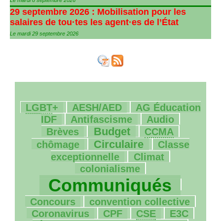
Le mardi 8 septembre 2026
29 septembre 2026 : Mobilisation pour les
salaires de tou
·
tes les agent
·
es de l’État
Le mardi 29 septembre 2026
31/1251
59/1251
10/1251
LGBT
+
AESH
/
AED
AG
Éducation
126/1251
20/1251
23/1251
IDF
Antifascisme
Audio
307/1251
198/1251
10/1251
Budget
Brèves
CCMA
296/1251
124/1251
Circulaire
chômage
Classe
120/1251
116/1251
exceptionnelle
Climat
1096/1251
colonialisme
57/1251
Communiqués
18/1251
37/1251
Concours
convention collective
5/1251
27/1251
37/1251
59/1251
Coronavirus
CPF
CSE
E3C