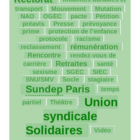
66/1251
33/1251
5/1251
transport
Mouvement
Mutation
58/1251
70/1251
235/1251
143/1251
NAO
OGEC
pacte
Pétition
22/1251
91/1251
107/1251
préavis
Presse
prévoyance
73/1251
5/1251
prime
protection de l’enfance
263/1251
106/1251
protocole
racisme
468/1251
295/1251
rémunération
reclassement
57/1251
Rencontre
rendez-vous de
485/1251
155/1251
191/1251
Retraites
carrière
santé
10/1251
26/1251
98/1251
sexisme
SGEC
SIEC
10/1251
69/1251
911/1251
SNU
/
SMV
Socle
stagiaire
21/1251
Sundep
Paris
temps
25/1251
1251/1251
Union
partiel
Théâtre
syndicale
63/1251
Solidaires
Vidéo