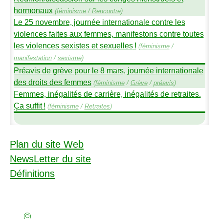
hormonaux
(
féminisme
/
Rencontre
)
Le 25 novembre, journée internationale contre les
violences faites aux femmes, manifestons contre toutes
les violences sexistes et sexuelles
!
(
féminisme
/
manifestation
/
sexisme
)
Préavis de grève pour le 8 mars, journée internationale
des droits des femmes
(
féminisme
/
Grève
/
préavis
)
Femmes, inégalités de carrière, inégalités de retraites.
Ça suffit
!
(
féminisme
/
Retraites
)
Plan du site Web
NewsLetter du site
Définitions