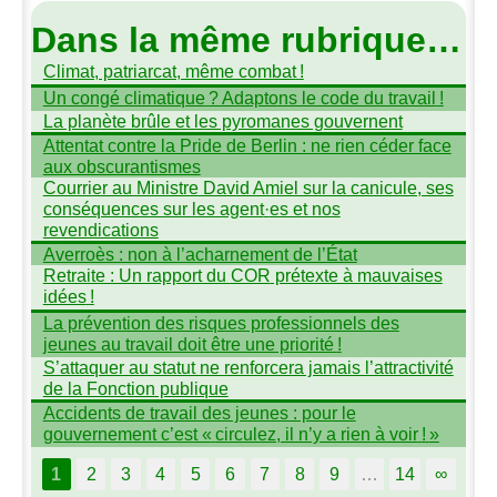
Dans la même rubrique…
Climat, patriarcat, même combat
!
Un congé climatique
? Adaptons le code du travail
!
La planète brûle et les pyromanes gouvernent
Attentat contre la Pride de Berlin : ne rien céder face
aux obscurantismes
Courrier au Ministre David Amiel sur la canicule, ses
conséquences sur les agent
·
es et nos
revendications
Averroès : non à l’acharnement de l’État
Retraite : Un rapport du
COR
prétexte à mauvaises
idées
!
La prévention des risques professionnels des
jeunes au travail doit être une priorité
!
S’attaquer au statut ne renforcera jamais l’attractivité
de la Fonction publique
Accidents de travail des jeunes : pour le
gouvernement c’est «
circulez, il n’y a rien à voir
!
»
1
2
3
4
5
6
7
8
9
…
14
∞