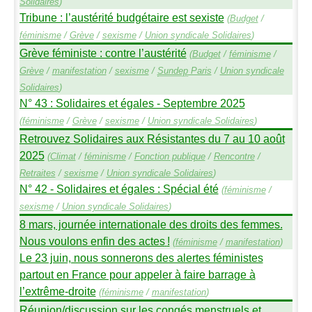
Solidaires
)
Tribune : l’austérité budgétaire est sexiste
(
Budget
/
féminisme
/
Grève
/
sexisme
/
Union syndicale Solidaires
)
Grève féministe : contre l’austérité
(
Budget
/
féminisme
/
Grève
/
manifestation
/
sexisme
/
Sundep
Paris
/
Union syndicale
Solidaires
)
N° 43 : Solidaires et égales - Septembre 2025
(
féminisme
/
Grève
/
sexisme
/
Union syndicale Solidaires
)
Retrouvez Solidaires aux Résistantes du 7 au 10 août
2025
(
Climat
/
féminisme
/
Fonction publique
/
Rencontre
/
Retraites
/
sexisme
/
Union syndicale Solidaires
)
N° 42 - Solidaires et égales : Spécial été
(
féminisme
/
sexisme
/
Union syndicale Solidaires
)
8 mars, journée internationale des droits des femmes.
Nous voulons enfin des actes
!
(
féminisme
/
manifestation
)
Le 23 juin, nous sonnerons des alertes féministes
partout en France pour appeler à faire barrage à
l’extrême-droite
(
féminisme
/
manifestation
)
Réunion/discussion sur les congés menstruels et