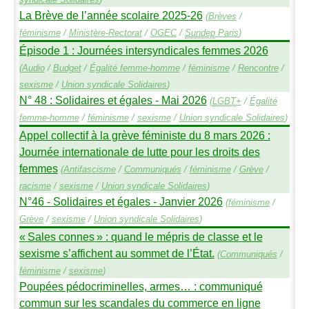
La Brève de l’année scolaire 2025-26
(
Brèves
/
féminisme
/
Ministère-Rectorat
/
OGEC
/
Sundep
Paris
)
Épisode 1 : Journées intersyndicales femmes 2026
(
Audio
/
Budget
/
Égalité femme-homme
/
féminisme
/
Rencontre
/
sexisme
/
Union syndicale Solidaires
)
N° 48 : Solidaires et égales - Mai 2026
(
LGBT
+
/
Égalité
femme-homme
/
féminisme
/
sexisme
/
Union syndicale Solidaires
)
Appel collectif à la grève féministe du 8 mars 2026 :
Journée internationale de lutte pour les droits des
femmes
(
Antifascisme
/
Communiqués
/
féminisme
/
Grève
/
racisme
/
sexisme
/
Union syndicale Solidaires
)
N°46 - Solidaires et égales - Janvier 2026
(
féminisme
/
Grève
/
sexisme
/
Union syndicale Solidaires
)
«
Sales connes
» : quand le mépris de classe et le
sexisme s’affichent au sommet de l’État.
(
Communiqués
/
féminisme
/
sexisme
)
Poupées pédocriminelles, armes… : communiqué
commun sur les scandales du commerce en ligne