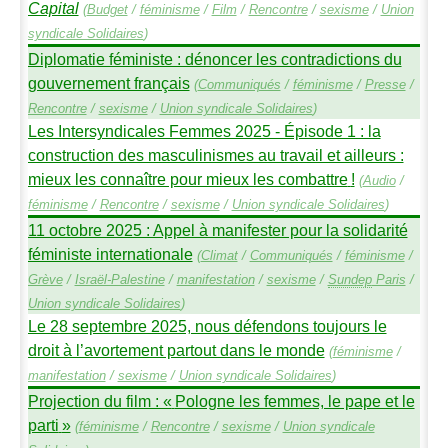
Capital
(
Budget
/
féminisme
/
Film
/
Rencontre
/
sexisme
/
Union
syndicale Solidaires
)
Diplomatie féministe : dénoncer les contradictions du
gouvernement français
(
Communiqués
/
féminisme
/
Presse
/
Rencontre
/
sexisme
/
Union syndicale Solidaires
)
Les Intersyndicales Femmes 2025 - Épisode 1 : la
construction des masculinismes au travail et ailleurs :
mieux les connaître pour mieux les combattre
!
(
Audio
/
féminisme
/
Rencontre
/
sexisme
/
Union syndicale Solidaires
)
11 octobre 2025 : Appel à manifester pour la solidarité
féministe internationale
(
Climat
/
Communiqués
/
féminisme
/
Grève
/
Israël-Palestine
/
manifestation
/
sexisme
/
Sundep
Paris
/
Union syndicale Solidaires
)
Le 28 septembre 2025, nous défendons toujours le
droit à l’avortement partout dans le monde
(
féminisme
/
manifestation
/
sexisme
/
Union syndicale Solidaires
)
Projection du film : «
Pologne les femmes, le pape et le
parti
»
(
féminisme
/
Rencontre
/
sexisme
/
Union syndicale