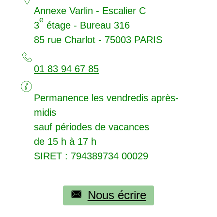
Annexe Varlin - Escalier C
e
3
étage - Bureau 316
85 rue Charlot - 75003
PARIS
01 83 94 67 85
Permanence les vendredis après-
midis
sauf périodes de vacances
de 15 h à 17 h
SIRET
: 794389734 00029
Nous écrire