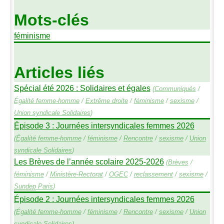
Mots-clés
féminisme
Articles liés
Spécial été 2026 : Solidaires et égales
(
Communiqués
/
Égalité femme-homme
/
Extrême droite
/
féminisme
/
sexisme
/
Union syndicale Solidaires
)
Épisode 3 : Journées intersyndicales femmes 2026
(
Égalité femme-homme
/
féminisme
/
Rencontre
/
sexisme
/
Union
syndicale Solidaires
)
Les Brèves de l’année scolaire 2025-2026
(
Brèves
/
féminisme
/
Ministère-Rectorat
/
OGEC
/
reclassement
/
sexisme
/
Sundep
Paris
)
Épisode 2 : Journées intersyndicales femmes 2026
(
Égalité femme-homme
/
féminisme
/
Rencontre
/
sexisme
/
Union
syndicale Solidaires
)