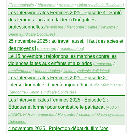
(
Communiqués
/
féminisme
/
sexisme
/
Union syndicale Solidaires
)
Les Intersyndicales Femmes 2025 - Épisode 4 : Santé
des femmes : un autre facteur d’inégalités
professionnelles
(
féminisme
/
Rencontre
/
santé
/
sexisme
/
Union syndicale Solidaires
)
25 novembre 2025 : au travail aussi, il faut des actes et
des moyens
!
(
féminisme
/
manifestation
)
Le 15 novembre : rejoignons les marches contre les
violences faites aux enfants et aux ados
(
féminisme
/
manifestation
/
Mineurs isolés
/
Union syndicale Solidaires
)
Les Intersyndicales Femmes 2025 - Épisode 3 :
Intersectionnalité, d’hier à aujourd’hui
(
Audio
/
féminisme
/
Rencontre
/
Union syndicale Solidaires
)
Les Intersyndicales Femmes 2025 - Épisode 2 :
Éduquer et former pour combattre le patriarcat
(
Audio
/
EVAR
/
EVARS
/
féminisme
/
Rencontre
/
sexisme
/
Union syndicale
Solidaires
)
4 novembre 2025 : Projection débat du film
Mon