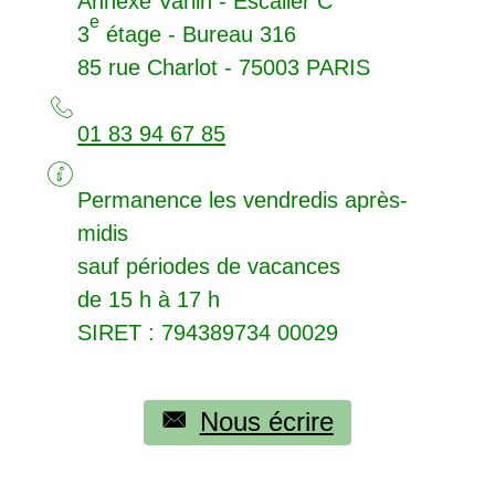
Annexe Varlin - Escalier C
e
3
étage - Bureau 316
85 rue Charlot - 75003
PARIS
01 83 94 67 85
Permanence les vendredis après-
midis
sauf périodes de vacances
de 15 h à 17 h
SIRET
: 794389734 00029
Nous écrire