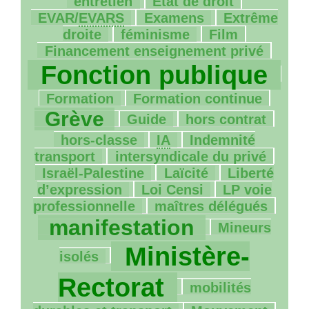
108/1118
44/1118
entretien
État de droit
105/1118
181/1118
EVAR
/
EVARS
Examens
Extrême
190/1118
45/1118
48/1118
droite
féminisme
Film
1118/1118
Financement enseignement privé
Fonction publique
191/1118
99/1118
736/1118
Formation
Formation continue
22/1118
17/1118
200/1118
Grève
Guide
hors contrat
13/1118
8/1118
hors-classe
IA
Indemnité
26/1118
72/1118
transport
intersyndicale du privé
32/1118
140/1118
Israël-Palestine
Laïcité
Liberté
34/1118
40/1118
d’expression
Loi Censi
LP
voie
206/1118
845/1118
professionnelle
maîtres délégués
124/1118
manifestation
Mineurs
1085/1118
Ministère-
isolés
47/1118
Rectorat
mobilités