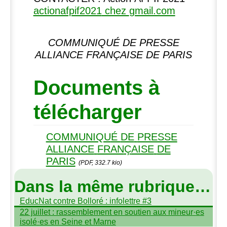
actionafpif2021
chez
gmail.com
COMMUNIQU
É
DE
PRESSE
ALLIANCE
FRAN
Ç
AISE
DE
PARIS
Documents à
télécharger
COMMUNIQU
É
DE
PRESSE
ALLIANCE
FRAN
Ç
AISE
DE
PARIS
(PDF, 332.7 kio)
Dans la même rubrique…
EducNat contre Bolloré : infolettre #3
22 juillet : rassemblement en soutien aux mineur
·
es
isolé
·
es en Seine et Marne