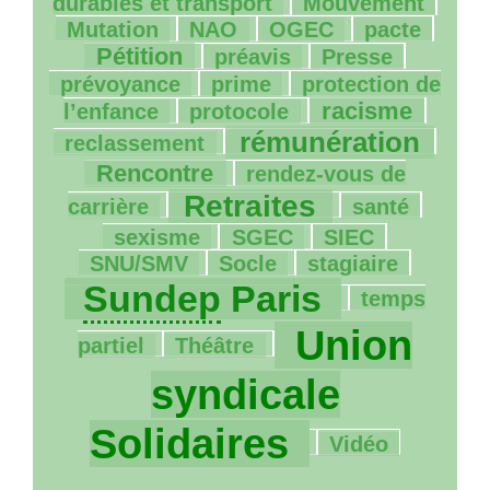
41/1118
37/1118
durables et transport
Mouvement
5/1118
65/1118
66/1118
351/1118
Mutation
NAO
OGEC
pacte
102/1118
16/1118
89/1118
Pétition
préavis
Presse
146/1118
42/1118
prévoyance
prime
protection de
5/1118
241/1118
150/1118
racisme
l’enfance
protocole
553/1118
370/1118
rémunération
reclassement
101/1118
Rencontre
rendez-vous de
684/1118
144/1118
173/1118
Retraites
carrière
santé
9/1118
39/1118
106/1118
sexisme
SGEC
SIEC
10/1118
108/1118
885/1118
SNU
/
SMV
Socle
stagiaire
42/1118
Sundep
Paris
temps
41/1118
1089/1118
Union
partiel
Théâtre
syndicale
94/1118
Solidaires
Vidéo