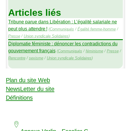
Articles liés
Tribune parue dans Libération : L’égalité salariale ne
peut plus attendre
!
(
Communiqués
/
Égalité femme-homme
/
Presse
/
Union syndicale Solidaires
)
Diplomatie féministe : dénoncer les contradictions du
gouvernement français
(
Communiqués
/
féminisme
/
Presse
/
Rencontre
/
sexisme
/
Union syndicale Solidaires
)
Plan du site Web
NewsLetter du site
Définitions