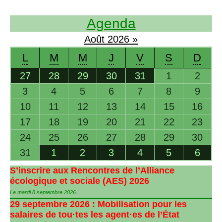
Agenda
Août
2026
»
L
M
M
J
V
S
D
27
28
29
30
31
1
2
3
4
5
6
7
8
9
10
11
12
13
14
15
16
17
18
19
20
21
22
23
24
25
26
27
28
29
30
31
1
2
3
4
5
6
S’inscrire aux Rencontres de l’Alliance
écologique et sociale (
AES
) 2026
Le mardi 8 septembre 2026
29 septembre 2026 : Mobilisation pour les
salaires de tou
·
tes les agent
·
es de l’État