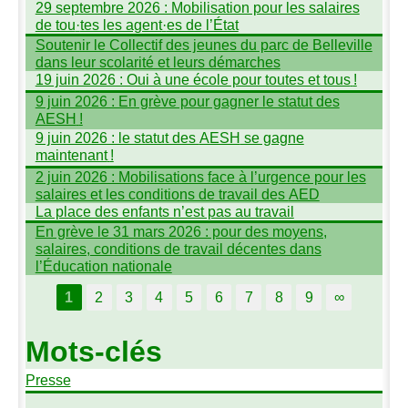
29 septembre 2026 : Mobilisation pour les salaires
de tou
·
tes les agent
·
es de l’État
Soutenir le Collectif des jeunes du parc de Belleville
dans leur scolarité et leurs démarches
19 juin 2026 : Oui à une école pour toutes et tous
!
9 juin 2026 : En grève pour gagner le statut des
AESH
!
9 juin 2026 : le statut des
AESH
se gagne
maintenant
!
2 juin 2026 : Mobilisations face à l’urgence pour les
salaires et les conditions de travail des
AED
La place des enfants n’est pas au travail
En grève le 31 mars 2026 : pour des moyens,
salaires, conditions de travail décentes dans
l’Éducation nationale
1
2
3
4
5
6
7
8
9
∞
Mots-clés
Presse