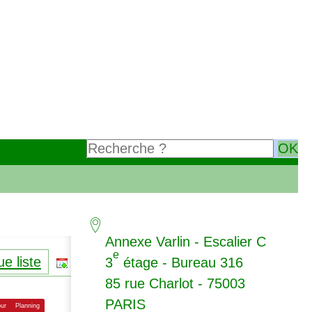
Annexe Varlin - Escalier C
e
e liste
3
étage - Bureau 316
85 rue Charlot - 75003
PARIS
our
Planning