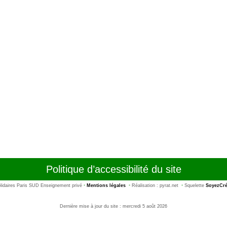
Politique d’accessibilité du site
idaires Paris SUD Enseignement privé
•
Mentions légales
•
Réalisation : pyrat.net
•
Squelette
SoyezCré
Dernière mise à jour du site : mercredi 5 août 2026