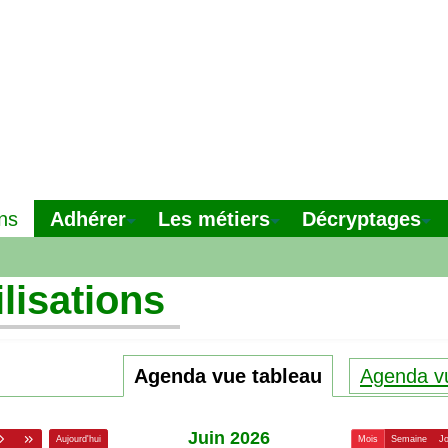
Adhérer
Les métiers
Décryptages
ns
lisations
Agenda vue tableau
Agenda vu
juin 2026
Aujourd'hui
Mois
Semaine
J