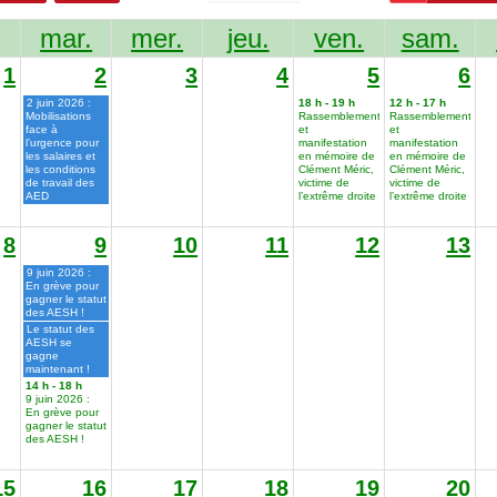
mar.
mer.
jeu.
ven.
sam.
1
2
3
4
5
6
2 juin 2026 :
18 h - 19 h
12 h - 17 h
Mobilisations
Rassemblement
Rassemblement
face à
et
et
l’urgence pour
manifestation
manifestation
les salaires et
en mémoire de
en mémoire de
les conditions
Clément Méric,
Clément Méric,
de travail des
victime de
victime de
AED
l’extrême droite
l’extrême droite
8
9
10
11
12
13
9 juin 2026 :
En grève pour
gagner le statut
des AESH !
Le statut des
AESH se
gagne
maintenant !
14 h - 18 h
9 juin 2026 :
En grève pour
gagner le statut
des AESH !
15
16
17
18
19
20