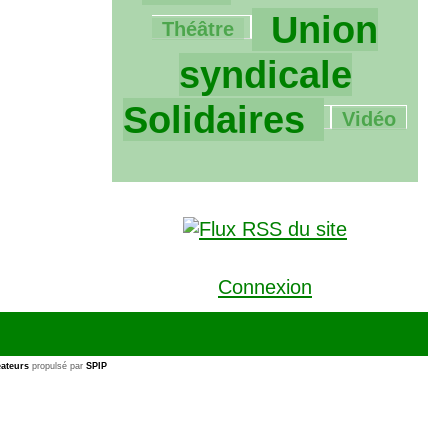
1149/1149
Union
Théâtre
syndicale
59/1149
Solidaires
Vidéo
Connexion
ateurs
propulsé par
SPIP