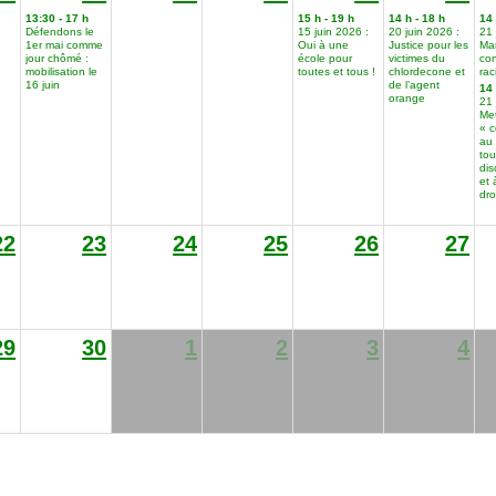
13:30 - 17 h
15 h - 19 h
14 h - 18 h
14 
Défendons le
15 juin 2026 :
20 juin 2026 :
21 
1er mai comme
Oui à une
Justice pour les
Ma
jour chômé :
école pour
victimes du
con
mobilisation le
toutes et tous !
chlordecone et
ra
16 juin
de l’agent
14 
orange
21 
Me
« 
au 
tou
dis
et 
dro
22
23
24
25
26
27
29
30
1
2
3
4