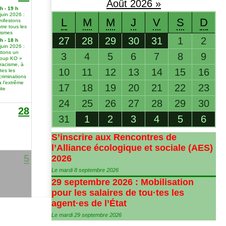
Août
2026
»
h - 19 h
juin 2026 :
L
M
M
J
V
S
D
nifestons
tre tous les
cismes
27
28
29
30
31
1
2
h - 18 h
juin 2026 :
ttons un
3
4
5
6
7
8
9
coup KO »
racisme, à
10
11
12
13
14
15
16
tes les
criminations
à l’extrême
17
18
19
20
21
22
23
ite
24
25
26
27
28
29
30
28
31
1
2
3
4
5
6
S’inscrire aux Rencontres de
l’Alliance écologique et sociale (
AES
)
5
2026
Le mardi 8 septembre 2026
29 septembre 2026 : Mobilisation
pour les salaires de tou
·
tes les
agent
·
es de l’État
Le mardi 29 septembre 2026